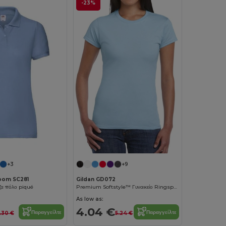
-23%
+3
+9
Loom SC281
Gildan GD072
ζα πόλο piqué
Premium Softstyle™ Γυναικείο Ringspun Cotton T-Shirt
As low as:
4.04 €
Παραγγείλτε
Παραγγείλτε
.30 €
5.24 €