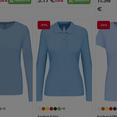
3.17 €
11.56
Παραγγείλτε
Παραγγείλτε
.00 €
7.10 €
€
-37%
-24%
+15
+15
Kariban K244
Kariban K38