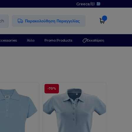
Greece
/
El
ch
Παρακολούθηση Παραγγελίας
ccessories
Άλλο
Promo Products
Εκκαθάριση
-70%