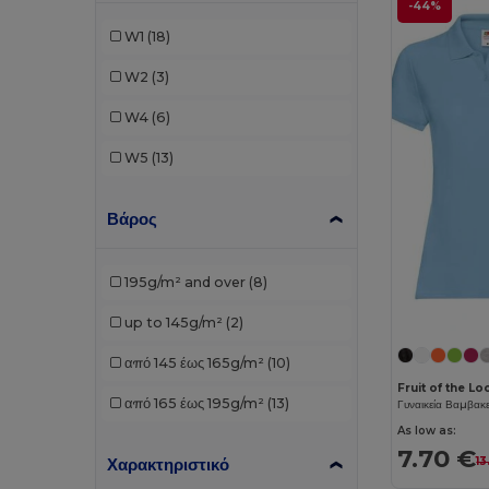
-44%
Just Cool
(1)
W1
(18)
Kariban
(10)
W2
(3)
Mantis
(1)
W4
(6)
Neutral
(2)
W5
(13)
Proact
(2)
Βάρος
Roly
(6)
SOL'S
(3)
195g/m² and over
(8)
WK. Designed To Work
(1)
up to 145g/m²
(2)
από 145 έως 165g/m²
(10)
Fruit of the L
από 165 έως 195g/m²
(13)
Γυναικεία Βαμβακ
As low as:
7.70 €
Χαρακτηριστικό
13