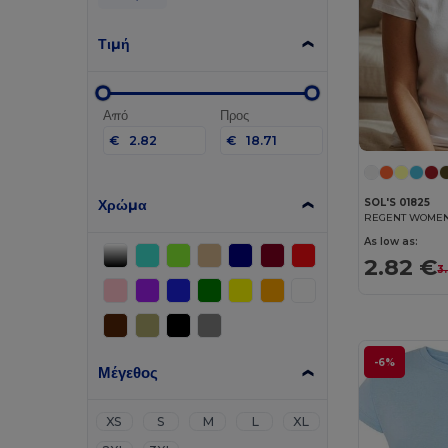
Τιμή
Από
Προς
€
€
Χρώμα
SOL'S 01825
As low as:
2.82 €
3
-6%
Μέγεθος
XS
S
M
L
XL