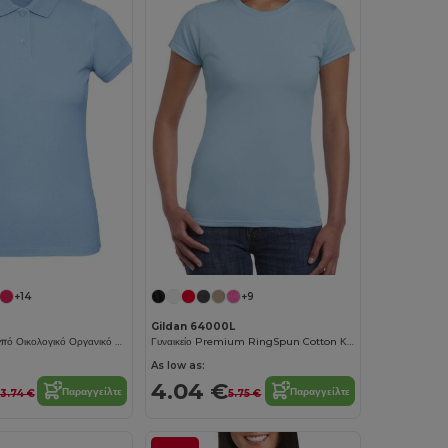
+14
+9
Gildan 64000L
Γυναικεία Polo από Οικολογικό Οργανικό Βαμβάκι
Γυναικείο Premium RingSpun Cotton Κοντομάνικο Μπλουζάκι
As low as:
4.04 €
Παραγγείλτε
Παραγγείλτε
13.74 €
5.75 €