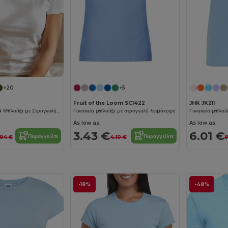
+20
+5
Fruit of the Loom SC1422
JHK JK211
REGENT WOMEN Μπλούζα με Στρογγυλή Λαιμόκοψη
Γυναικεία μπλούζα με στρογγυλή λαιμόκοψη
Γυναικεία μπλο
As low as:
As low as:
3.43 €
6.01 €
Παραγγείλτε
Παραγγείλτε
.94 €
4.10 €
9
-18%
-48%