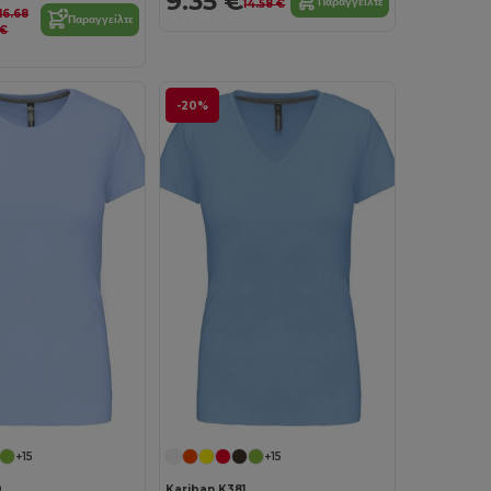
9.35 €
Παραγγείλτε
14.58 €
16.68
Παραγγείλτε
€
-20%
+15
+15
0
Kariban K381