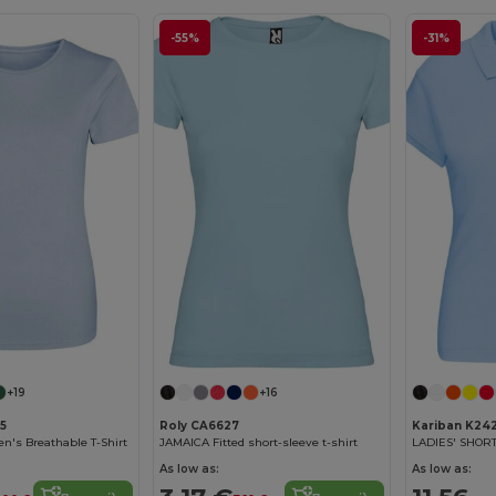
-55%
-31%
+19
+16
05
Roly CA6627
Kariban K24
's Breathable T-Shirt
JAMAICA Fitted short-sleeve t-shirt
As low as:
As low as: