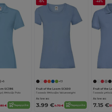
-15%
-46%
+5
+13
oom SC386
Fruit of the Loom SC600
Fruit of the 
ερή Μπλούζα Polo
Γυναικείο Μπλουζάκι Valueweight
Γυναικεία μπλού
As low as:
As low as:
3.99 €
7.15 €
Παραγγείλτε
Παραγγείλτε
.80 €
4.70 €
13