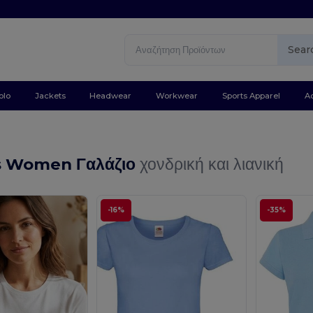
Sear
olo
Jackets
Headwear
Workwear
Sports Apparel
A
ts Women Γαλάζιο
χονδρική και λιανική
-16%
-35%