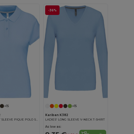
-36%
+15
+15
2
Kariban K382
LADIES' SHORT SLEEVE PIQUE POLO SHIRT
LADIES' LONG SLEEVE V-NECK T-SHIRT
As low as: