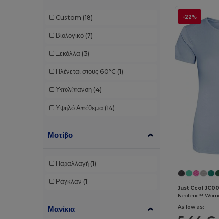
-22%
Custom
(18)
Βιολογικό
(7)
Ξεκόλλα
(3)
Πλένεται στους 60°C
(1)
Υπολίπανση
(4)
Υψηλό Απόθεμα
(14)
Μοτίβο
Παραλλαγή
(1)
Ράγκλαν
(1)
Just Cool JC0
Neoteric™ Women
As low as:
Μανίκια