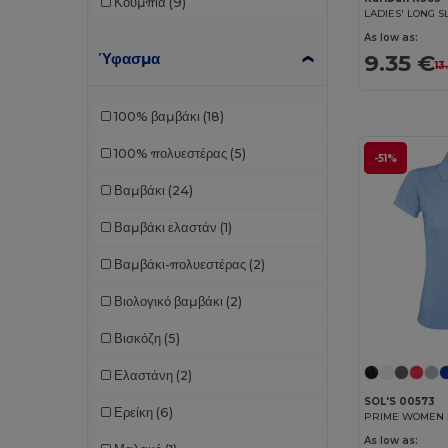
Κουμπιά
(9)
As low as:
9.35 €
Ύφασμα
13
100% βαμβάκι
(18)
100% πολυεστέρας
(5)
-51%
Βαμβάκι
(24)
Βαμβάκι ελαστάν
(1)
Βαμβάκι-πολυεστέρας
(2)
Βιολογικό βαμβάκι
(2)
Βισκόζη
(5)
Ελαστάνη
(2)
SOL'S 00573
Ερείκη
(6)
As low as: