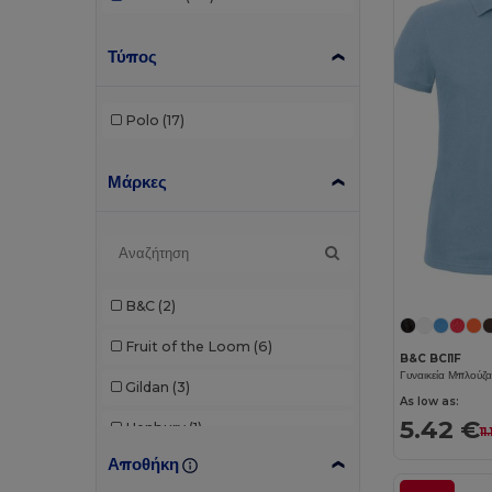
Τύπος
Polo
(17)
Μάρκες
B&C
(2)
Fruit of the Loom
(6)
B&C BCI1F
Gildan
(3)
As low as:
5.42 €
Henbury
(1)
11
Αποθήκη
JHK
(2)