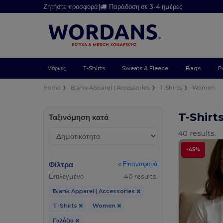
Ζητήστε προσφορά
|
Παράδοση σε 3-4 ημέρες
Μάρκες
T-Shirts
Sweats & Fleece
Bags
P
Home
Blank Apparel | Accessories
T-Shirts
Women
T-Shir
Ταξινόμηση κατά
40 results.
-45%
Φίλτρα
« Επαναφορά
Επιλεγμένο
40 results.
Blank Apparel | Accessories
T-Shirts
Women
Γαλάζιο