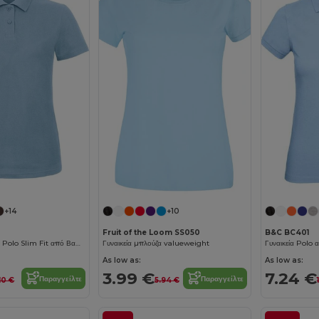
+14
+10
Fruit of the Loom SS050
B&C BC401
Γυναικεία Μπλούζα Polo Slim Fit από Βαμβάκι B&C
Γυναικεία μπλούζα valueweight
As low as:
As low as:
3.99 €
7.24 €
Παραγγείλτε
Παραγγείλτε
.10 €
5.94 €