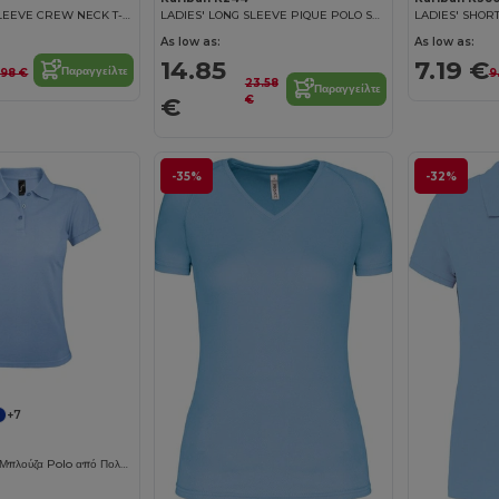
LADIES' LONG SLEEVE CREW NECK T-SHIRT
LADIES' LONG SLEEVE PIQUE POLO SHIRT
As low as:
As low as:
14.85
7.19 €
Παραγγείλτε
.98 €
9
23.58
Παραγγείλτε
€
€
-35%
-32%
+7
PRIME WOMEN Μπλούζα Polo από Πολυβαμβάκι