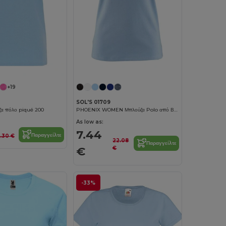
+19
SOL'S 01709
ύζα πόλο piqué 200
PHOENIX WOMEN Μπλούζα Polo από Βαμβάκι και Ελαστάνη
As low as:
7.44
Παραγγείλτε
.30 €
22.08
Παραγγείλτε
€
€
-33%