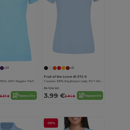
+17
+11
Fruit of the Loom 61-372-0
Women's CONTROL-DRY Raglan Performance T-Shirt
Γυναικείο 100% Βαμβακερό Lady-Fit T-Shirt
As low as:
3.99 €
Παραγγείλτε
Παραγγείλτε
6.57 €
5.94 €
-30%