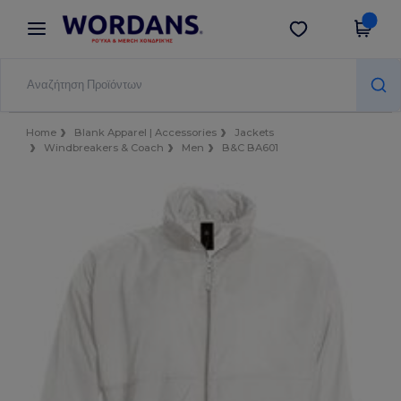
×
Εφαρμογή Wordans
Λήψη app
Καλύτερες τιμές στην εφαρμογή!
Home
Blank Apparel | Accessories
Jackets
Windbreakers & Coach
Men
B&C BA601