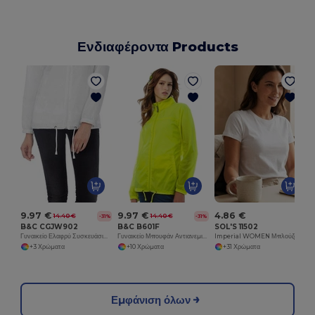
Ενδιαφέροντα Products
9.97 €
9.97 €
4.86 €
14.40 €
14.40 €
-31%
-31%
B&C CGJW902
B&C B601F
SOL'S 11502
Γυναικείο Ελαφρύ Συσκευάσιμο Μπουφάν Νάιλον
Γυναικείο Μπουφάν Αντιανεμικό με Κρυφή Κουκούλα
Imperial WOMEN Μπλούζα με Στρογγυλή Λαιμόκοψη
+3 Χρώματα
+10 Χρώματα
+31 Χρώματα
Εμφάνιση όλων