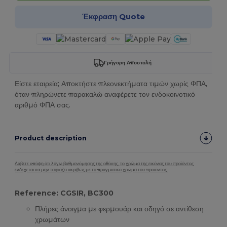
Έκφραση Quote
Γρήγορη Αποστολή
Είστε εταιρεία; Αποκτήστε πλεονεκτήματα τιμών χωρίς ΦΠΑ,
όταν πληρώνετε παρακαλώ αναφέρετε τον ενδοκοινοτικό
αριθμό ΦΠΑ σας.
Product description
Λάβετε υπόψη ότι λόγω βαθμονόμησης της οθόνης, το χρώμα της εικόνας του προϊόντος
ενδέχεται να μην ταιριάζει ακριβώς με το πραγματικό χρώμα του προϊόντος.
Reference: CGSIR, BC300
Πλήρες άνοιγμα με φερμουάρ και οδηγό σε αντίθεση
χρωμάτων