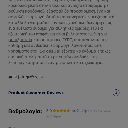
κουκούλα μέσα στον γιακά και ανοιχτό στρίφωμα με
ρύθμιση κορδονιού, εξασφαλίζει προσαρμοσμένη και
ασφαλή εφαρμογή. Αυτό το αντιανεμικό είναι εξαιρετικά
κατάλληλο για μαζικές αγορές, χονδρική διανομή ή ως
ένα ευέλικτο ένδυμα για αθλητικές ομάδες. Η λεία
εξωτερική του επιφάνεια είναι βελτιστοποιημένη για
μεταξοτυπία
και μεταφορές DTF, επιτρέποντας την
καθαρή και ανθεκτική εφαρμογή λογότυπου. Είτε
χρησιμοποιείται ως casual εξωτερικό ένδυμα είτε ως
εταιρική στολή, αυτό το μπουφάν συνδυάζει τη
λειτουργικότητα με έναν μινιμαλιστικό σχεδιασμό.
FR | Pluguffan, FR
Product Customer Reviews
Βαθμολογία:
5.0
σε 2 ψήφους
497 τεμάχια
πωλήθηκαν