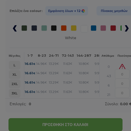
Επιλέξτε ένα colour:
Εμφάνιση όλων
+ 12
Πίνακας μεγεθών
White
1-7
8-23
24-71
72-143
144-287
288 +
Περισσότερα
Μέγεθος
Απόθεμα
Ποσότητα
+
16.61
14.96
13.29
11.63
10.80
9.97
€
€
€
€
€
€
L
0
+
16.61
14.96
13.29
11.63
10.80
9.97
€
€
€
€
€
€
XL
43
+
16.61
14.96
13.29
11.63
10.80
9.97
€
€
€
€
€
€
2XL
6
+
16.61
14.96
13.29
11.63
10.80
9.97
€
€
€
€
€
€
3XL
21
Επιλογές:
0
Σύνολο:
0.00 
ΠΡΟΣΘΗΚΗ ΣΤΟ ΚΑΛΑΘΙ