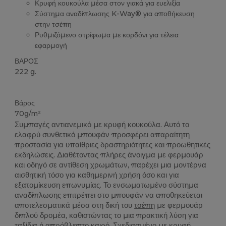
Κρυφή κουκούλα μέσα στον γιακά για ευελιξία
Σύστημα αναδίπλωσης K-Way® για αποθήκευση
στην τσέπη
Ρυθμιζόμενο στρίφωμα με κορδόνι για τέλεια
εφαρμογή
ΒΑΡΟΣ
222 g.
Custom
Βάρος
70g/m²
Συμπαγές αντιανεμικό με κρυφή κουκούλα. Αυτό το
ελαφρύ συνθετικό μπουφάν προσφέρει απαραίτητη
προστασία για υπαίθριες δραστηριότητες και προωθητικές
εκδηλώσεις. Διαθέτοντας πλήρες άνοιγμα με φερμουάρ
και οδηγό σε αντίθεση χρωμάτων, παρέχει μια μοντέρνα
αισθητική τόσο για καθημερινή χρήση όσο και για
εξατομίκευση επωνυμίας. Το ενσωματωμένο σύστημα
αναδίπλωσης επιτρέπει στο μπουφάν να αποθηκεύεται
αποτελεσματικά μέσα στη δική του
τσέπη
με φερμουάρ
διπλού δρομέα, καθιστώντας το μια πρακτική λύση για
ταξίδια ή απρόβλεπτο καιρό. Σχεδιασμένο με κρυφή