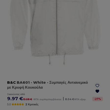
B&C
BA601
- White
- Συμπαγές Αντιανεμικό
με Κρυφή Κουκούλα
Ξεκινώντας από
9.97 €
|
-
27
%
13.58 €
ΦΠΑ συμπεριλαμβάνεται.
8.04 €
ΦΠΑ εξαιρ.
5.0
2 Κριτικές