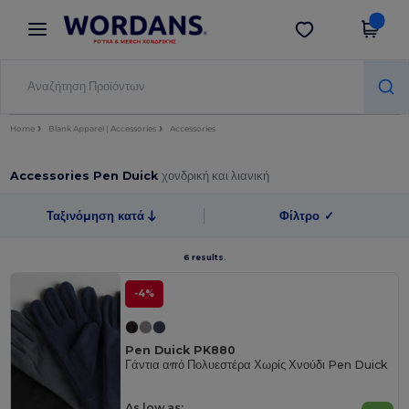
×
Εφαρμογή Wordans
Λήψη app
Καλύτερες τιμές στην εφαρμογή!
Home
Blank Apparel | Accessories
Accessories
Accessories Pen Duick
χονδρική και λιανική
Ταξινόμηση κατά
Φίλτρο
✓
6 results.
-4%
Pen Duick PK880
Γάντια από Πολυεστέρα Χωρίς Χνούδι Pen Duick
As low as: