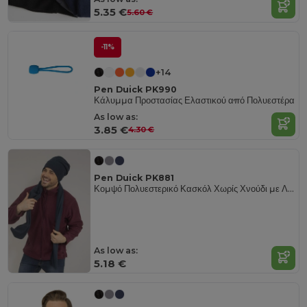
5.35 €
5.60 €
-11%
+14
Pen Duick PK990
Κάλυμμα Προστασίας Ελαστικού από Πολυεστέρα
As low as:
3.85 €
4.30 €
Pen Duick PK881
Κομψό Πολυεστερικό Κασκόλ Χωρίς Χνούδι με Λογότυπο
As low as:
5.18 €