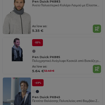
Pen Duick PK883
Άνετο Πολυεστερικό Κολάρο Λαιμού με Ελαστικό Ρυθμιστή
As low as:
5.35 €
-55%
Pen Duick PK885
Πολυχρηστικό Ανάγλυφο Κασκόλ από Βισκόζη για Κάθε Περίσταση
As low as:
5.64 €
12.40 €
-49%
Pen Duick PK845
Πετσέτα Θαλάσσης Πολυτελείας από Βαμβάκι Ζακάρ 100x150 εκ.