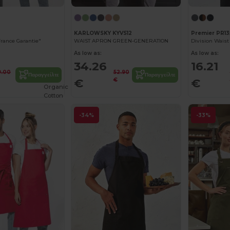
KARLOWSKY KYVS12
Premier PR13
France Garantie"
WAIST APRON GREEN-GENERATION
Division Waist
As low as:
As low as:
34.26
16.21
9.00
52.90
Παραγγείλτε
Παραγγείλτε
€
€
€
Organic
Cotton
-34%
-33%