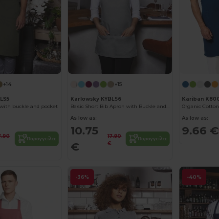
+14
+15
BLS5
Karlowsky KYBLS6
Kariban K80
 with buckle and pocket
Basic Short Bib Apron with Buckle and Pocket
Organic Cotton
As low as:
As low as:
10.75
9.66 €
7.90
17.90
Παραγγείλτε
Παραγγείλτε
€
€
€
-36%
-40%