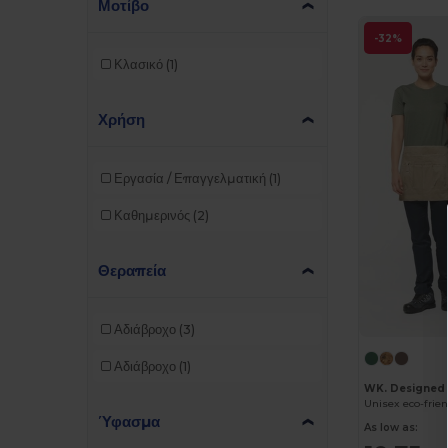
Μοτίβο
-32%
Κλασικό
(1)
Χρήση
Εργασία / Επαγγελματική
(1)
Καθημερινός
(2)
Θεραπεία
Αδιάβροχο
(3)
Αδιάβροχο
(1)
WK. Designed
Ύφασμα
As low as: