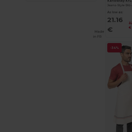
Karlowsky KY
Jeans-Style Bib
As low as:
21.16
3
€
€
Made
in
FR
-34%