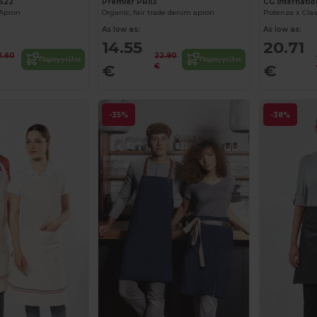
LS22
Premier PR113
CG Internatio
 Apron
Organic, fair trade denim apron
Potenza x Clas
As low as:
As low as:
14.55
20.71
2.60
22.90
Παραγγείλτε
Παραγγείλτε
€
€
€
-35%
-38%