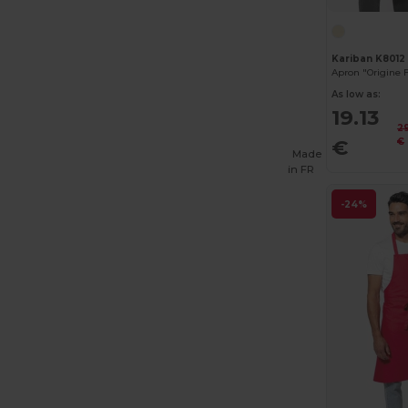
Kariban K8012
Apron "Origine 
As low as:
19.13
2
€
€
Made
in
FR
-24%