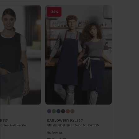
-35%
KS17
KARLOWSKY KYLS37
t Bea Anthracite
BIB APRON GREEN-GENERATION
As low as: