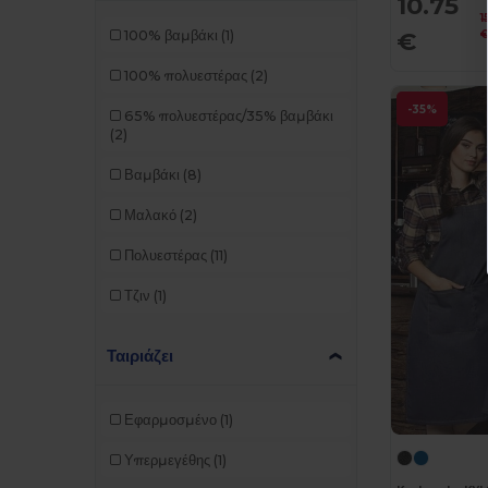
10.75
1
€
100% βαμβάκι
(1)
100% πολυεστέρας
(2)
-35%
65% πολυεστέρας/35% βαμβάκι
(2)
Βαμβάκι
(8)
Μαλακό
(2)
Πολυεστέρας
(11)
Τζιν
(1)
Ταιριάζει
Εφαρμοσμένο
(1)
Υπερμεγέθης
(1)