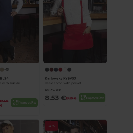
+15
YBLS4
Karlowsky KYBVS3
n with buckle
Basic apron with pocket
As low as:
8.53 €
Παραγγείλτε
13.10 €
17.60
Παραγγείλτε
€
-41%