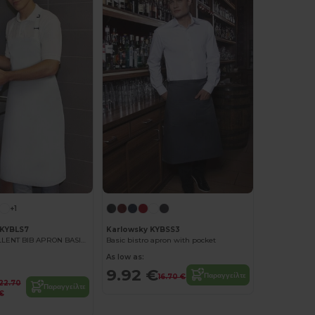
+1
KYBLS7
Karlowsky KYBSS3
WATER-REPELLENT BIB APRON BASIC WITH BUCKLE
Basic bistro apron with pocket
As low as:
9.92 €
Παραγγείλτε
16.70 €
22.70
Παραγγείλτε
€