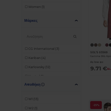
Women
(1)
Μάρκες
CG International
(3)
SOL'S 03569
Gamma Bib Apro
Kariban
(4)
As low as:
9.71 €
Karlowsky
(12)
10
Neutral
(1)
Αποθήκη
Premier
(6)
SOL'S
(1)
W1
(13)
WK. Designed To Work
(2)
-25%
W2
(1)