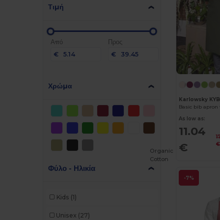
Τιμή
Από
Προς
€
€
Χρώμα
Karlowsky KY
Basic bib apron
As low as:
11.04
1
€
Organic
Cotton
Φύλο - Ηλικία
-7%
Kids
(1)
Unisex
(27)