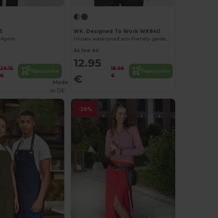
5
WK. Designed To Work WK840
 Apron
Unisex waterproof eco-friendly gardening apron
As low as:
12.95
26.16
18.96
Παραγγείλτε
Παραγγείλτε
€
€
€
Made
in
DE
-26%