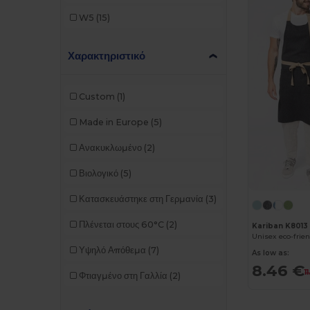
W5
(15)
Χαρακτηριστικό
Custom
(1)
Made in Europe
(5)
Ανακυκλωμένο
(2)
Βιολογικό
(5)
Κατασκευάστηκε στη Γερμανία
(3)
Πλένεται στους 60°C
(2)
Kariban K8013
Unisex eco-frie
Υψηλό Απόθεμα
(7)
As low as:
8.46 €
1
Φτιαγμένο στη Γαλλία
(2)