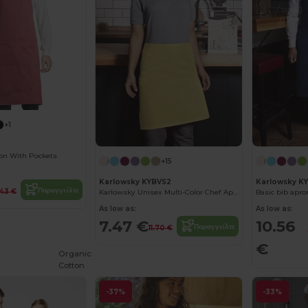
+1
n With Pockets
+15
Karlowsky KYBVS2
Karlowsky K
Παραγγείλτε
.43 €
Karlowsky Unisex Multi-Color Chef Apron
Basic bib apro
As low as:
As low as:
7.47 €
10.56
Παραγγείλτε
11.70 €
€
Organic
Cotton
-37%
-33%