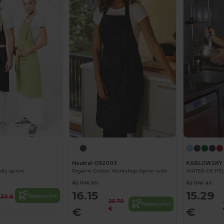
Neutral O92003
KARLOWSKY 
ndly apron
Organic Cotton Workshop Apron with Adjustable Straps
As low as:
As low as:
16.15
15.29
Παραγγείλτε
1.30 €
25.70
Παραγγείλτε
€
€
€