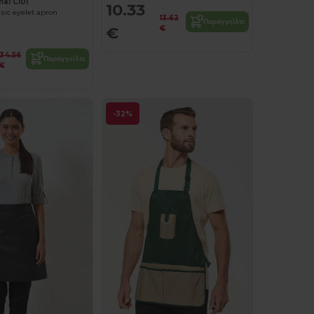
nal CI01
10.33
sic eyelet apron
13.62
Παραγγείλτε
€
€
34.56
Παραγγείλτε
€
-32%