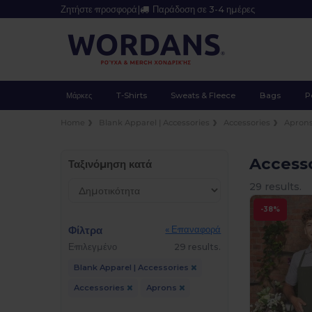
Ζητήστε προσφορά
|
Παράδοση σε 3-4 ημέρες
Μάρκες
T-Shirts
Sweats & Fleece
Bags
P
Home
Blank Apparel | Accessories
Accessories
Apron
Access
Ταξινόμηση κατά
29 results.
-38%
Φίλτρα
« Επαναφορά
Επιλεγμένο
29 results.
Blank Apparel | Accessories
Accessories
Aprons