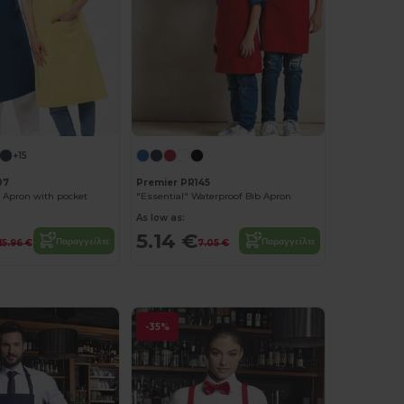
+15
07
Premier PR145
 Apron with pocket
"Essential" Waterproof Bib Apron
As low as:
5.14 €
Παραγγείλτε
Παραγγείλτε
15.96 €
7.05 €
-35%