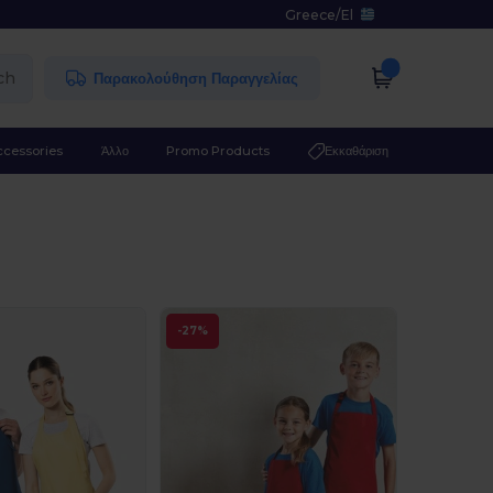
Greece
/
El
ch
Παρακολούθηση Παραγγελίας
ccessories
Άλλο
Promo Products
Εκκαθάριση
-27%