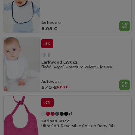
As low as:
6.08 €
-5%
Larkwood LW022
Ποδιά μωρού Premium Velcro Closure
As low as:
6.45 €
6.80 €
-7%
+1
Kariban K832
Ultra Soft Reversible Cotton Baby Bib