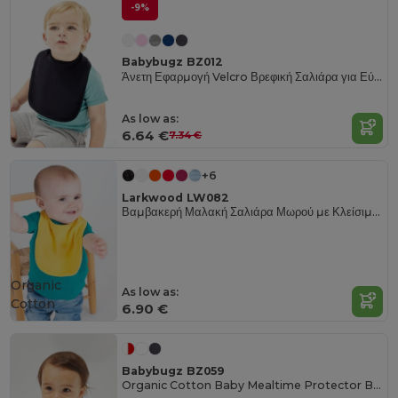
-9%
Babybugz BZ012
Άνετη Εφαρμογή Velcro Βρεφική Σαλιάρα για Εύκολη Σίτιση
As low as:
6.64 €
7.34 €
+6
Larkwood LW082
Βαμβακερή Μαλακή Σαλιάρα Μωρού με Κλείσιμο Velcro
Organic
As low as:
Cotton
6.90 €
Babybugz BZ059
Organic Cotton Baby Mealtime Protector Bib