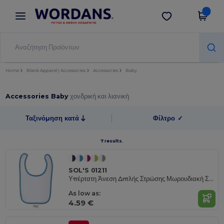
×
Εφαρμογή Wordans
Λήψη app
Καλύτερες τιμές στην εφαρμογή!
Home
Blank Apparel | Accessories
Accessories
Baby
Accessories Baby
χονδρική και λιανική
Ταξινόμηση κατά
Φίλτρο
✓
7 results.
SOL'S 01211
Υπέρτατη Άνεση Διπλής Στρώσης Μωρουδιακή Σαλιάρα
As low as:
4.59 €