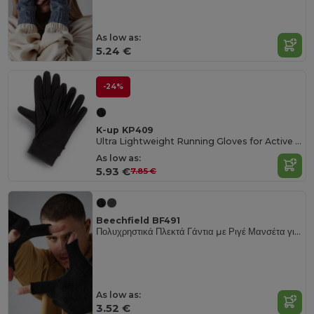
As low as:
5.24 €
-24%
K-up KP409
Ultra Lightweight Running Gloves for Active Comfort
As low as:
5.93 €
7.85 €
Beechfield BF491
Πολυχρηστικά Πλεκτά Γάντια με Ριγέ Μανσέτα για τον Χειμώνα
As low as:
3.52 €