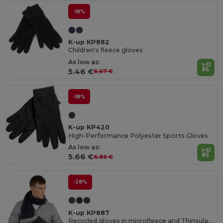
-18%
K-up KP882
Children's fleece gloves
As low as:
5.46 €
6.67 €
-18%
K-up KP420
High-Performance Polyester Sports Gloves
As low as:
5.66 €
6.86 €
-28%
K-up KP887
Recycled gloves in microfleece and Thinsulate