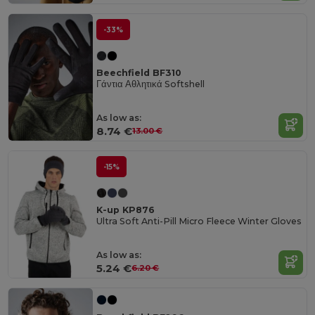
-33%
Beechfield BF310
Γάντια Αθλητικά Softshell
As low as:
8.74 €
13.00 €
-15%
K-up KP876
Ultra Soft Anti-Pill Micro Fleece Winter Gloves
As low as:
5.24 €
6.20 €