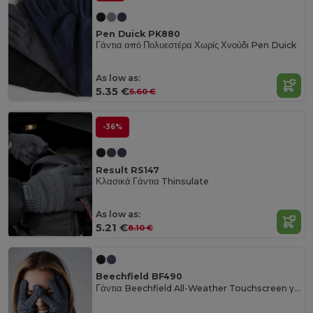
Pen Duick PK880
Γάντια από Πολυεστέρα Χωρίς Χνούδι Pen Duick
As low as:
5.35 €
5.60 €
-36%
Result RS147
Κλασικά Γάντια Thinsulate
As low as:
5.21 €
8.10 €
Beechfield BF490
Γάντια Beechfield All-Weather Touchscreen για Όλες τις Ηλικίες