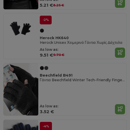
5.21 €
8.25 €
-2%
Herock HK640
Herock Unisex Χειμερινά Γάντια Χωρίς Δάχτυλα
As low as:
9.51 €
9.70 €
Beechfield B491
Γάντια Beechfield Winter Tech-Friendly Fingerless Mittens
As low as:
3.52 €
-4%