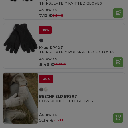
THINSULATE™ KNITTED GLOVES
As low as:
7.15 €
8.94 €
-16%
K-up KP427
THINSULATE™ POLAR-FLEECE GLOVES
As low as:
8.43 €
10.10 €
-30%
BEECHFIELD BF387
COSY RIBBED CUFF GLOVES
As low as:
5.34 €
7.60 €