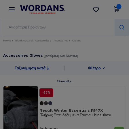
×
Εφαρμογή Wordans
Λήψη app
Καλύτερες τιμές στην εφαρμογή!
Home
Blank Apparel | Accessories
Accessories
Gloves
Accessories Gloves
χονδρική και λιανική
Ταξινόμηση κατά
Φίλτρο
✓
24 results.
-37%
Result Winter Essentials R147X
Πλήρως Επενδεδυμένα Γάντια Thinsulate
As low as: