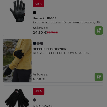
-26%
Herock HK665
Σπαρτιάτικα Βαρέως Τύπου Γάντια Εργασίας Οθόνης Αφής
As low as:
24.10 €
32.70 €
BEECHFIELD BF298R
RECYCLED FLEECE GLOVES_x000D_
As low as:
6.30 €
-20%
K-up KP426