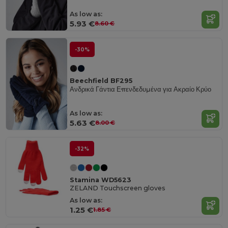
As low as:
5.93 €
8.60 €
-30%
Beechfield BF295
Ανδρικά Γάντια Επενδεδυμένα για Ακραίο Κρύο
As low as:
5.63 €
8.00 €
-32%
Stamina WD5623
ZELAND Touchscreen gloves
As low as:
1.25 €
1.85 €