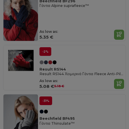
Beechfield BF296
Γάντια Alpine suprafleece™
As low as:
5.35 €
-2%
Result RS144
Result RS144 Χειμερινά Γάντια Fleece Anti-Pilling
As low as:
5.08 €
5.18 €
-31%
Beechfield BF495
Γάντια Thinsulate™