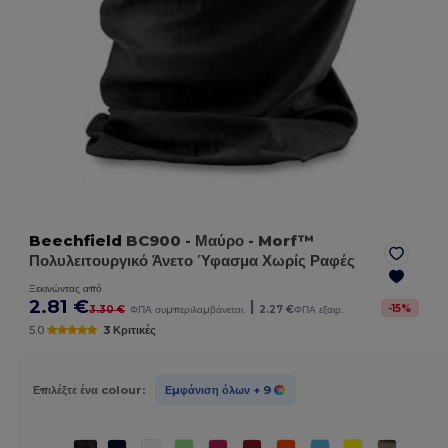
Beechfield
BC900
- Μαύρο
- Morf™
Πολυλειτουργικό Άνετο Ύφασμα Χωρίς Ραφές
Ξεκινώντας από
2.81 €
|
-
15
%
3.30 €
ΦΠΑ συμπεριλαμβάνεται.
2.27 €
ΦΠΑ εξαιρ.
5.0
3 Κριτικές
Επιλέξτε ένα colour:
Εμφάνιση όλων
+ 9