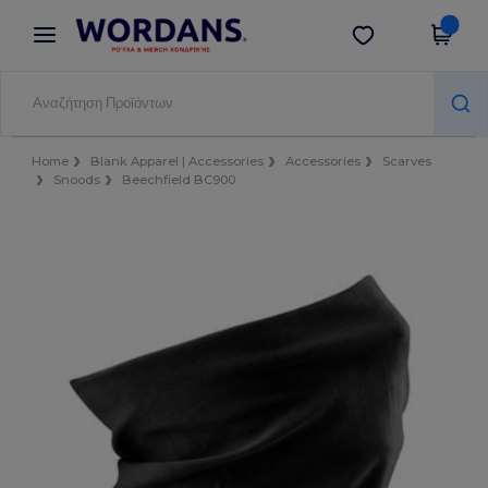
×
Εφαρμογή Wordans
Λήψη app
Καλύτερες τιμές στην εφαρμογή!
Home
Blank Apparel | Accessories
Accessories
Scarves
Snoods
Beechfield BC900