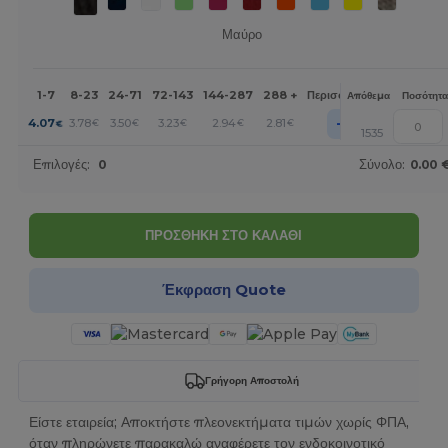
Μαύρο
1-7
8-23
24-71
72-143
144-287
288 +
Περισσότερα
Απόθεμα
Ποσότητα
+
4.07
3.78
3.50
3.23
2.94
2.81
€
€
€
€
€
€
1535
Επιλογές:
0
Σύνολο:
0.00 
ΠΡΟΣΘΗΚΗ ΣΤΟ ΚΑΛΑΘΙ
Έκφραση Quote
Γρήγορη Αποστολή
Είστε εταιρεία; Αποκτήστε πλεονεκτήματα τιμών χωρίς ΦΠΑ,
όταν πληρώνετε παρακαλώ αναφέρετε τον ενδοκοινοτικό