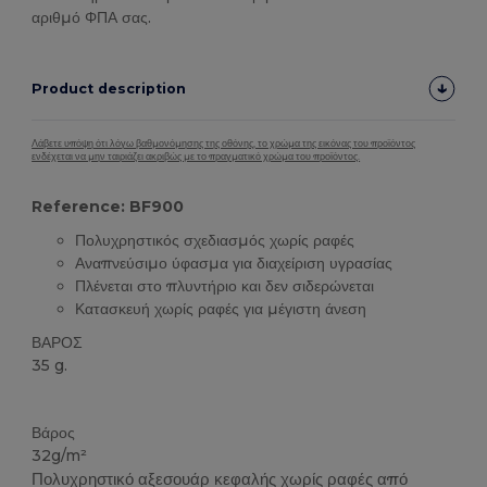
αριθμό ΦΠΑ σας.
Product description
Λάβετε υπόψη ότι λόγω βαθμονόμησης της οθόνης, το χρώμα της εικόνας του προϊόντος
ενδέχεται να μην ταιριάζει ακριβώς με το πραγματικό χρώμα του προϊόντος.
Reference: BF900
Πολυχρηστικός σχεδιασμός χωρίς ραφές
Αναπνεύσιμο ύφασμα για διαχείριση υγρασίας
Πλένεται στο πλυντήριο και δεν σιδερώνεται
Κατασκευή χωρίς ραφές για μέγιστη άνεση
ΒΑΡΟΣ
35 g.
Βιολογικό
Υψηλό Απόθεμα
Βάρος
32g/m²
Πολυχρηστικό αξεσουάρ κεφαλής χωρίς ραφές από