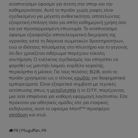
αναπνεύσιμο ύφασμα για άνεση στα σπορ και την
καθημερινότητα. Αυτό το προϊόν χωρίς ραφές είναι
σχεδιασμένο για μέγιστη ανθεκτικότητα, αποτελώντας
εξαιρετική επιλογή τόσο για απλή καθημερινή χρήση όσο
και για προσαρμοσμένη επωνυμία. Το αναπνεύσιμο
ύφασμα εξασφαλίζει αποτελεσματική διαχείριση της
υγρασίας κατά τη διάρκεια σωματικών δραστηριοτήτων,
ενώ οι ιδιότητες πλυσίματος στο πλυντήριο και το γεγονός
ότι δεν χρειάζεται σιδέρωμα παρέχουν εύκολη
συντήρηση. Ο ευέλικτος σχεδιασμός του επιτρέπει να
φορεθεί ως μαντήλι λαιμού, κορδέλα κεφαλής,
περικάρπιο ή μάσκα. Για τους πελάτες B2B, αυτό το
προϊόν χρησιμεύει ως ο τέλειος
καμβάς
για διαφημιστικά
εμπορεύματα. Είναι εξαιρετικά συμβατό με τεχνικές
εκτύπωσης όπως η
μεταξοτυπία
ή το DTF, παρέχοντας
μια λεία επιφάνεια για καθαρή εφαρμογή λογότυπου. Είτε
πρόκειται για αθλητικές ομάδες είτε για εταιρικές
εκδηλώσεις, αυτό το ύφασμα Morf™ προσφέρει
απόδοση
και στυλ.
FR | Pluguffan, FR