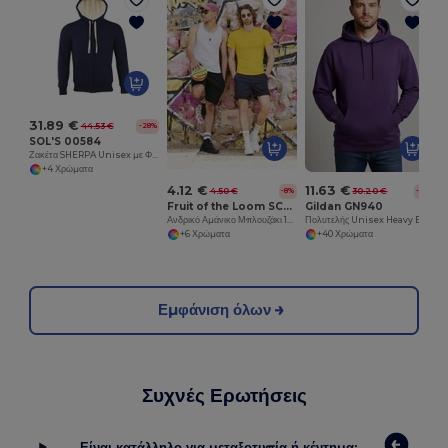
31.89 €
44.53 €
-28%
SOL'S 00584
Ζακέτα SHERPA Unisex με Φερμουάρ και Επένδυση "Sherpa"
+4 Χρώματα
4.12 €
11.63 €
4.50 €
30.20 €
-8%
-61%
Fruit of the Loom SC235
Gildan GN940
Ανδρικό Αμάνικο Μπλουζάκι 100% Βαμβάκι
Πολυτελής Unisex Heavy Blend Hooded Sweatshirt
+6 Χρώματα
+40 Χρώματα
Εμφάνιση όλων
Συχνές Ερωτήσεις
Είναι κατάλληλο για μεταξοτυπία ή κέντημα;