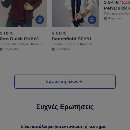
5.64 €
12.40
Pen Duick
+1 Χρώματα
5.18 €
5.68 €
Pen Duick PK881
Beechfield BF291
Κομψό Πολυεστερικό Κασκόλ Χωρίς Χνούδι με Λογότυπο
Κασκόλ Fleece με Κρόσσια
+3 Χρώματα
+2 Χρώματα
Εμφάνιση όλων
Συχνές Ερωτήσεις
Είναι κατάλληλο για εκτύπωση ή κέντημα;