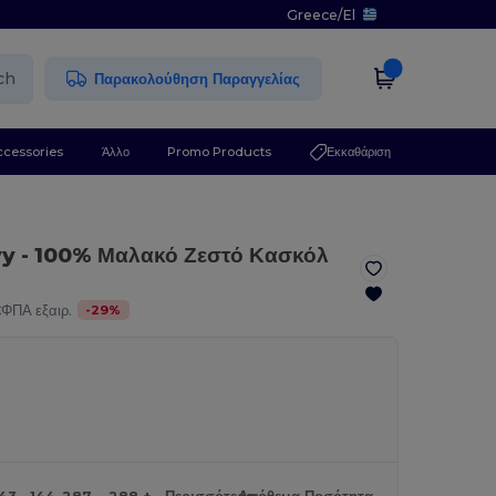
Greece
/
El
ch
Παρακολούθηση Παραγγελίας
ccessories
Άλλο
Promo Products
Εκκαθάριση
vy
- 100% Μαλακό Ζεστό Κασκόλ
-
29
%
€
ΦΠΑ εξαιρ.