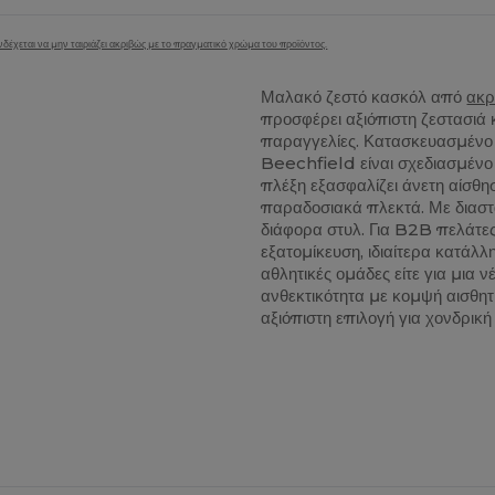
δέχεται να μην ταιριάζει ακριβώς με το πραγματικό χρώμα του προϊόντος.
Μαλακό ζεστό κασκόλ από
ακρ
προσφέρει αξιόπιστη ζεστασιά 
παραγγελίες. Κατασκευασμένο
Beechfield είναι σχεδιασμένο 
πλέξη εξασφαλίζει άνετη αίσθ
παραδοσιακά πλεκτά. Με διαστά
διάφορα στυλ. Για B2B πελάτες,
εξατομίκευση, ιδιαίτερα κατάλλ
αθλητικές ομάδες είτε για μια 
ανθεκτικότητα με κομψή αισθητ
αξιόπιστη επιλογή για χονδρικ