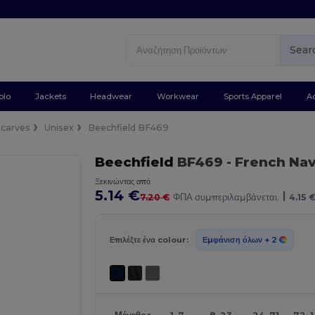
Sear
olo
Jackets
Headwear
Workwear
Sports Apparel
A
Scarves
Unisex
Beechfield BF469
Beechfield
BF469
- French Na
Ξεκινώντας από
5.14 €
|
7.20 €
ΦΠΑ συμπεριλαμβάνεται.
4.15 
Επιλέξτε ένα colour:
Εμφάνιση όλων
+ 2