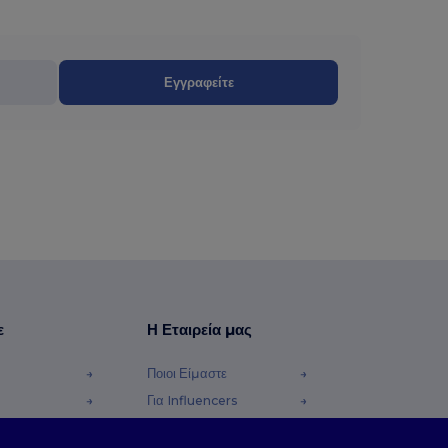
Εγγραφείτε
ε
Η Εταιρεία μας
Ποιοι Είμαστε
Για Influencers
φές Χρημάτων
Επικοινωνήστε μαζί μας