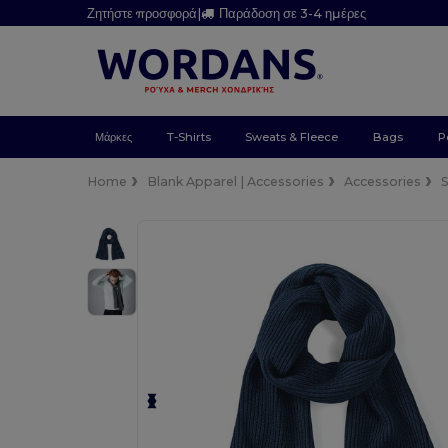
Ζητήστε προσφορά
|
Παράδοση σε 3-4 ημέρες
Μάρκες
T-Shirts
Sweats & Fleece
Bags
P
Home
Blank Apparel | Accessories
Accessories