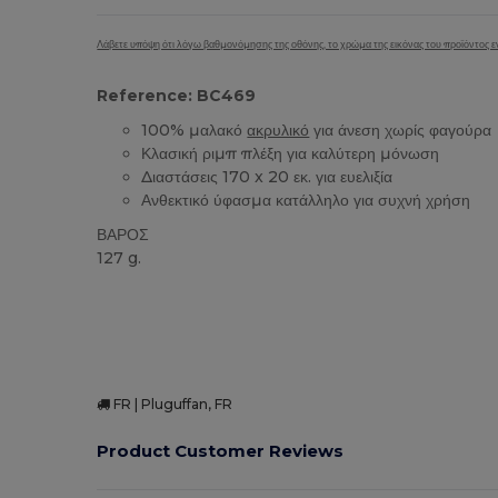
Λάβετε υπόψη ότι λόγω βαθμονόμησης της οθόνης, το χρώμα της εικόνας του προϊόντος εν
Reference: BC469
100% μαλακό
ακρυλικό
για άνεση χωρίς φαγούρα
Κλασική ριμπ πλέξη για καλύτερη μόνωση
Διαστάσεις 170 x 20 εκ. για ευελιξία
Ανθεκτικό ύφασμα κατάλληλο για συχνή χρήση
ΒΑΡΟΣ
127 g.
Υψηλό Απόθεμα
FR | Pluguffan, FR
Product Customer Reviews