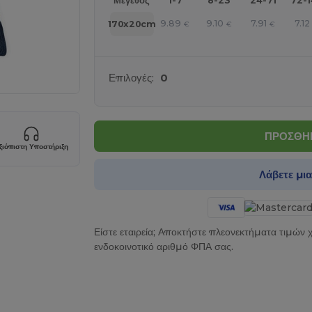
Μέγεθος
1-7
8-23
24-71
72-
9.89
9.10
7.91
7.12
170x20cm
€
€
€
Επιλογές:
0
ΠΡΟΣΘΗΚ
ξιόπιστη Υποστήριξη
Λάβετε μι
Είστε εταιρεία; Αποκτήστε πλεονεκτήματα τιμών
ενδοκοινοτικό αριθμό ΦΠΑ σας.