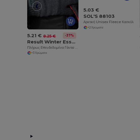
5.03 €
SOL'S 88103
Αρκτική Unisex Fleece Κασκόλ
+2 Χρώματα
5.21 €
-37%
8.25 €
Result Winter Essentials R147X
Πλήρως Επενδεδυμένα Γάντια Thinsulate
+3 Χρώματα