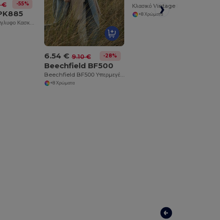
-55%
 €
Κλασικό Vintage Βαμβακερό Καπέλο με Ρυθμιζόμενο Ορειχάλκινο Κούμπωμα
 PK885
+8 Χρώματα
Πολυχρηστικό Ανάγλυφο Κασκόλ από Βισκόζη για Κάθε Περίσταση
6.54 €
-28%
9.10 €
Beechfield BF500
Beechfield BF500 Υπερμεγέθης Μόδα Κασκόλ από Ακρυλικό
+8 Χρώματα