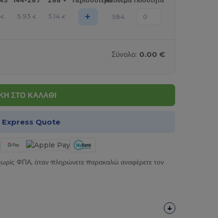
143
144-287
288 +
Περισσότερα
Απόθεμα
Ποσότητα
+
5.93
5.14
584
€
€
€
Σύνολο:
0.00 €
Η ΣΤΟ ΚΑΛΑΘΙ
α Express Quote
 χωρίς ΦΠΑ, όταν πληρώνετε παρακαλώ αναφέρετε τον