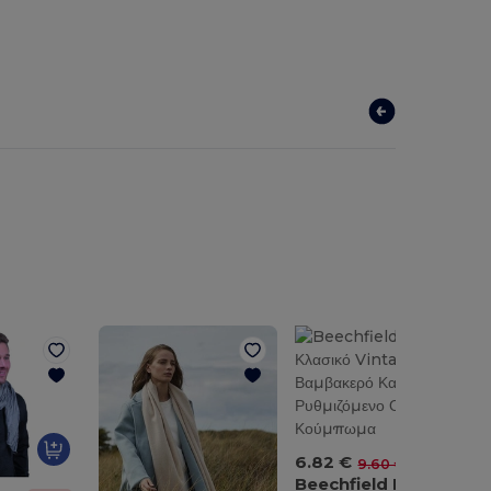
6.82 €
-29%
9.60 €
Beechfield BF655