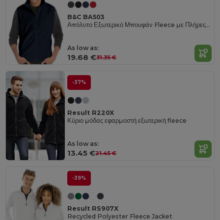
B&C BA503
Απόλυτο Εξωτερικό Μπουφάν Fleece με Πλήρες Φερμουάρ
As low as:
19.68 €
31.35 €
-37%
Result R220X
Κύριο μόδας εφαρμοστή εξωτερική fleece
As low as:
13.45 €
21.45 €
-39%
Result RS907X
Recycled Polyester Fleece Jacket