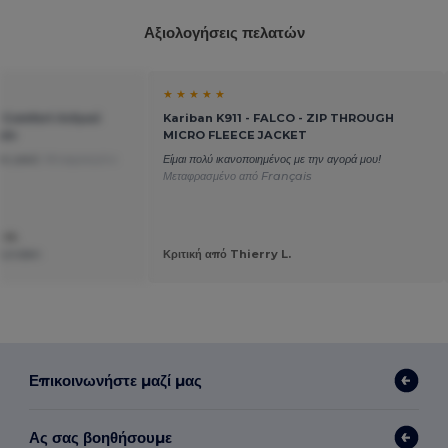
Αξιολογήσεις πελατών
★ ★ ★ ★ ★
 Comfort Ανδρικό
Kariban K911 - FALCO - ZIP THROUGH
φάν
MICRO FLEECE JACKET
ιο γιακά.
Μεταφρασμένο
Είμαι πολύ ικανοποιημένος με την αγορά μου!
Μεταφρασμένο από Français
e M.
e Linden
Κριτική από Thierry L.
Επικοινωνήστε μαζί μας
Ας σας βοηθήσουμε