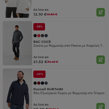
As low as:
12.10 €
19.80 €
-38%
B&C CGICE
Ζακέτα με Φερμουάρ από Fleece με Ασφαλείς Τσέπες
As low as:
21.32 €
34.45 €
-40%
Russell RU8740M
Φλις Εξωτερικού Χώρου με Φερμουάρ στο Τέταρτο
As low as: