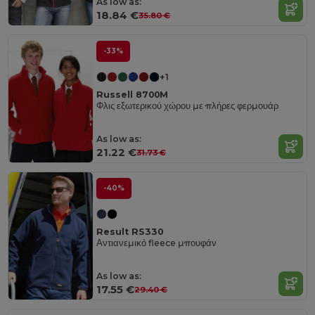
As low as:
18.84 €
35.80 €
-33%
+1
Russell 8700M
Φλις εξωτερικού χώρου με πλήρες φερμουάρ
As low as:
21.22 €
31.73 €
-40%
Result RS330
Αντιανεμικό fleece μπουφάν
As low as:
17.55 €
29.40 €