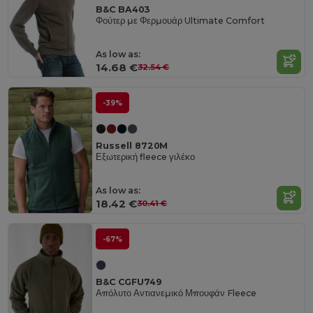
B&C BA403
Φούτερ με Φερμουάρ Ultimate Comfort
As low as:
14.68 €
32.54 €
-39%
Russell 8720M
Εξωτερική fleece γιλέκο
As low as:
18.42 €
30.41 €
-67%
B&C CGFU749
Απόλυτο Αντιανεμικό Μπουφάν Fleece