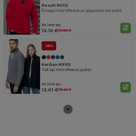
Result RS112
Ελαφρύ microfleece με φερμουάρ στο γιακά
As low as:
12.12 €
19.80 €
-38%
Kariban K9102
Full zip microfleece jacket
As low as:
12.01 €
19.45 €