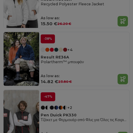
Recycled Polyester Fleece Jacket
As low as:
15.50 €
26.20 €
-38%
+4
Result RE36A
Polartherm™ μπουφάν
As low as:
14.82 €
23.80 €
-47%
+2
Pen Duick PK330
Τζάκετ με Φερμουάρ από Φλις για Όλες τις Καιρικές Συνθήκες Gibraltar