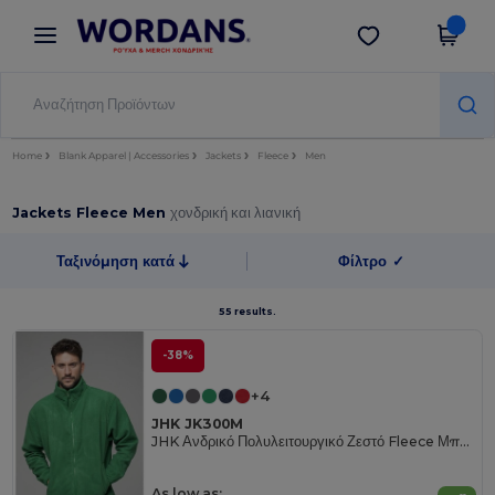
×
Εφαρμογή Wordans
Λήψη app
Καλύτερες τιμές στην εφαρμογή!
Home
Blank Apparel | Accessories
Jackets
Fleece
Men
Jackets Fleece Men
χονδρική και λιανική
Ταξινόμηση κατά
Φίλτρο
✓
55 results.
-38%
+4
JHK JK300M
JHK Ανδρικό Πολυλειτουργικό Ζεστό Fleece Μπουφάν
As low as: