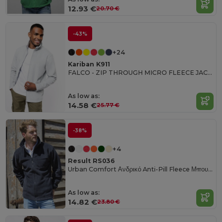
12.93 €
20.70 €
-43%
+24
Kariban K911
FALCO - ZIP THROUGH MICRO FLEECE JACKET
As low as:
14.58 €
25.77 €
-38%
+4
Result RS036
Urban Comfort Ανδρικό Anti-Pill Fleece Μπουφάν
As low as:
14.82 €
23.80 €