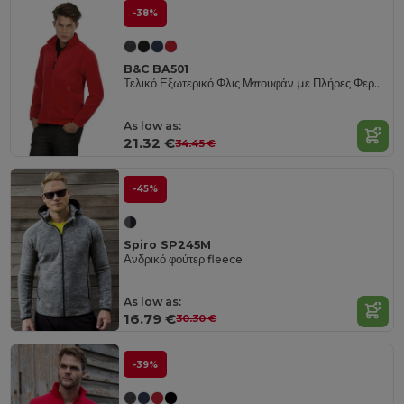
-38%
B&C BA501
Τελικό Εξωτερικό Φλις Μπουφάν με Πλήρες Φερμουάρ
As low as:
21.32 €
34.45 €
-45%
Spiro SP245M
Ανδρικό φούτερ fleece
As low as:
16.79 €
30.30 €
-39%