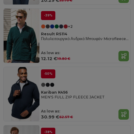
20.29 €
33.75 €
-39%
+2
Result RS114
Πολυλειτουργικό Ανδρικό Μπουφάν Microfleece για Όλες τις Εποχές
As low as:
12.12 €
19.80 €
-50%
Kariban K456
MEN'S FULL ZIP FLEECE JACKET
As low as:
30.99 €
62.57 €
-38%