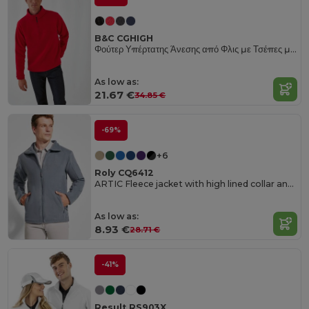
B&C CGHIGH
Φούτερ Υπέρτατης Άνεσης από Φλις με Τσέπες με Φερμουάρ
As low as:
21.67 €
34.85 €
-69%
+6
Roly CQ6412
ARTIC Fleece jacket with high lined collar and matching reinforced covered seams
As low as:
8.93 €
28.71 €
-41%
Result RS903X