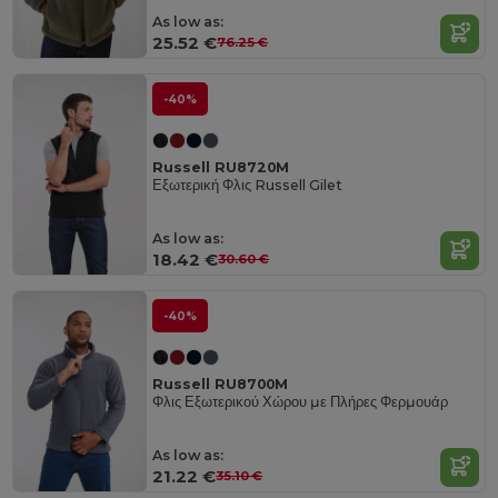
As low as:
25.52 €
76.25 €
-40%
Russell RU8720M
Εξωτερική Φλις Russell Gilet
As low as:
18.42 €
30.60 €
-40%
Russell RU8700M
Φλις Εξωτερικού Χώρου με Πλήρες Φερμουάρ
As low as:
21.22 €
35.10 €