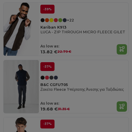
-39%
+22
Kariban K913
LUCA - ZIP THROUGH MICRO FLEECE GILET
As low as:
13.82 €
22.79 €
-37%
B&C CGFU705
Ζακέτα Fleece Υπέρτατης Άνεσης για Ταξιδιώτες
As low as:
19.68 €
31.35 €
-37%