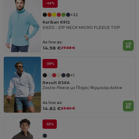
-46%
+22
Kariban K912
ENZO - ZIP NECK MICRO FLEECE TOP
As low as:
14.98 €
27.68 €
-38%
+1
Result R36A
Ζακέτα Fleece με Πλήρες Φερμουάρ Active
As low as:
14.82 €
23.80 €
-55%