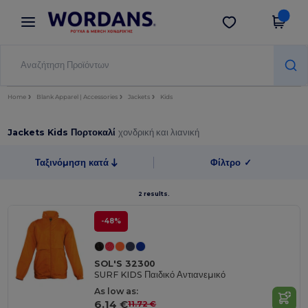
×
Εφαρμογή Wordans
Λήψη app
Καλύτερες τιμές στην εφαρμογή!
Home
Blank Apparel | Accessories
Jackets
Kids
Jackets Kids Πορτοκαλί
χονδρική και λιανική
Ταξινόμηση κατά
Φίλτρο
✓
2 results.
-48%
SOL'S 32300
SURF KIDS Παιδικό Αντιανεμικό
As low as:
6.14 €
11.72 €