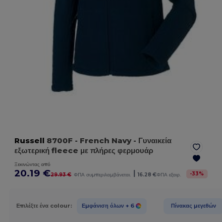
Russell
8700F
- French Navy
- Γυναικεία
εξωτερική fleece με πλήρες φερμουάρ
Ξεκινώντας από
20.19 €
|
-
33
%
29.93 €
ΦΠΑ συμπεριλαμβάνεται.
16.28 €
ΦΠΑ εξαιρ.
Επιλέξτε ένα colour:
Εμφάνιση όλων
+ 6
Πίνακας μεγεθών