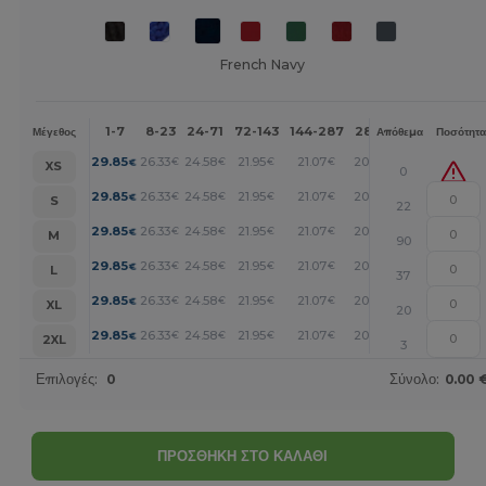
French Navy
1-7
8-23
24-71
72-143
144-287
288 +
Περισσότερα
Μέγεθος
Απόθεμα
Ποσότητα
+
29.85
26.33
24.58
21.95
21.07
20.19
€
€
€
€
€
€
XS
0
+
29.85
26.33
24.58
21.95
21.07
20.19
€
€
€
€
€
€
S
22
+
29.85
26.33
24.58
21.95
21.07
20.19
€
€
€
€
€
€
M
90
+
29.85
26.33
24.58
21.95
21.07
20.19
€
€
€
€
€
€
L
37
+
29.85
26.33
24.58
21.95
21.07
20.19
€
€
€
€
€
€
XL
20
+
29.85
26.33
24.58
21.95
21.07
20.19
€
€
€
€
€
€
2XL
3
Επιλογές:
0
Σύνολο:
0.00 
ΠΡΟΣΘΗΚΗ ΣΤΟ ΚΑΛΑΘΙ