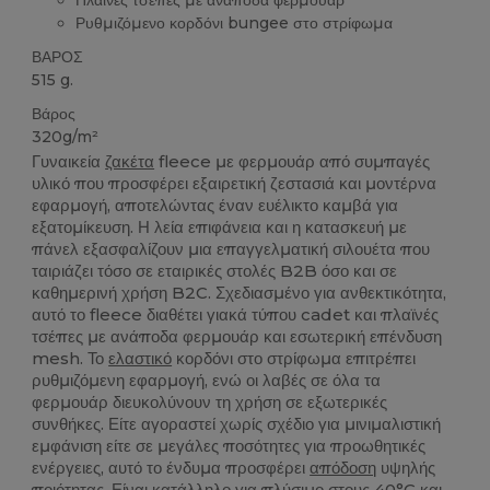
Πλαϊνές τσέπες με ανάποδα φερμουάρ
Ρυθμιζόμενο κορδόνι bungee στο στρίφωμα
ΒΑΡΟΣ
515 g.
Βάρος
320g/m²
Γυναικεία
ζακέτα
fleece με φερμουάρ από συμπαγές
υλικό που προσφέρει εξαιρετική ζεστασιά και μοντέρνα
εφαρμογή, αποτελώντας έναν ευέλικτο καμβά για
εξατομίκευση. Η λεία επιφάνεια και η κατασκευή με
πάνελ εξασφαλίζουν μια επαγγελματική σιλουέτα που
ταιριάζει τόσο σε εταιρικές στολές B2B όσο και σε
καθημερινή χρήση B2C. Σχεδιασμένο για ανθεκτικότητα,
αυτό το fleece διαθέτει γιακά τύπου cadet και πλαϊνές
τσέπες με ανάποδα φερμουάρ και εσωτερική επένδυση
mesh. Το
ελαστικό
κορδόνι στο στρίφωμα επιτρέπει
ρυθμιζόμενη εφαρμογή, ενώ οι λαβές σε όλα τα
φερμουάρ διευκολύνουν τη χρήση σε εξωτερικές
συνθήκες. Είτε αγοραστεί χωρίς σχέδιο για μινιμαλιστική
εμφάνιση είτε σε μεγάλες ποσότητες για προωθητικές
ενέργειες, αυτό το ένδυμα προσφέρει
απόδοση
υψηλής
ποιότητας. Είναι κατάλληλο για πλύσιμο στους 40°C και