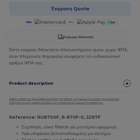
Έκφραση Quote
Γρήγορη Αποστολή
Είστε εταιρεία; Αποκτήστε πλεονεκτήματα τιμών χωρίς ΦΠΑ,
όταν πληρώνετε παρακαλώ αναφέρετε τον ενδοκοινοτικό
αριθμό ΦΠΑ σας.
Product description
Λάβετε υπόψη ότι λόγω βαθμονόμησης της οθόνης, το χρώμα της εικόνας του προϊόντος
ενδέχεται να μην ταιριάζει ακριβώς με το πραγματικό χρώμα του προϊόντος.
Reference: RU8700F, R-870F-0, JZ87F
Συμπαγές υλικό fleece για μοντέρνα εφαρμογή
Λεία επιφάνεια βελτιστοποιημένη για κέντημα