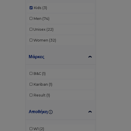
Kids
(3)
Men
(74)
Unisex
(22)
Women
(32)
Μάρκες
B&C
(1)
Kariban
(1)
Result
(1)
Αποθήκη
W1
(2)