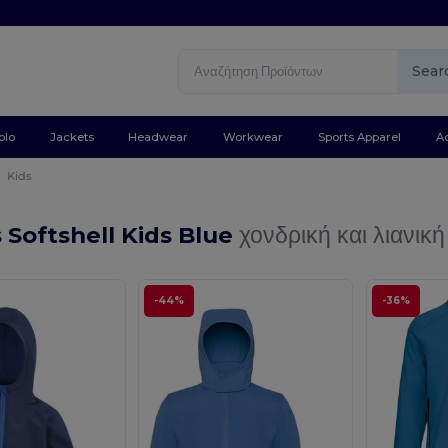
Sear
olo
Jackets
Headwear
Workwear
Sports Apparel
A
Kids
 Softshell Kids Blue
χονδρική και λιανική
-44%
-36%