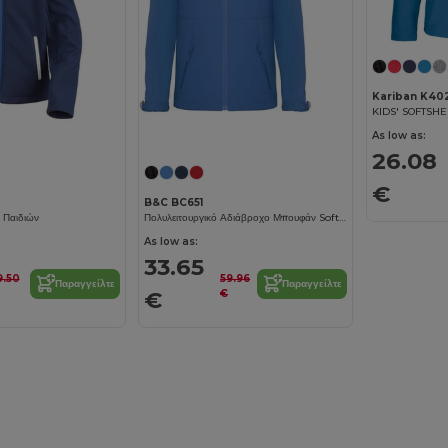
Kariban K40
KIDS' SOFTSHE
As low as:
26.08
€
B&C BC651
 Παιδιών
Πολυλειτουργικό Αδιάβροχο Μπουφάν Soft-Shell με Αποσπώμενη Κουκούλα
As low as:
33.65
9.50
59.96
Παραγγείλτε
Παραγγείλτε
€
€