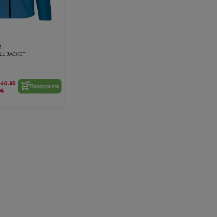
2
LL JACKET
40.85
Παραγγείλτε
€