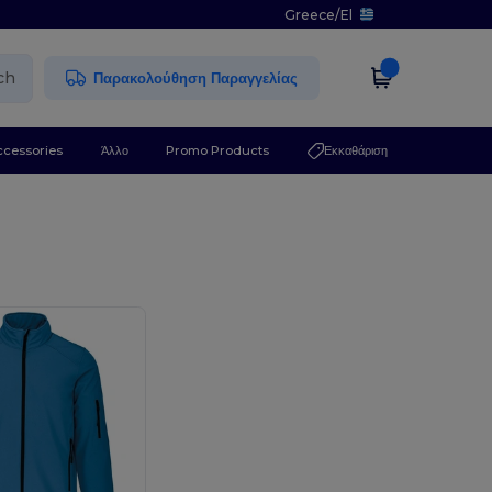
Greece
/
El
ch
Παρακολούθηση Παραγγελίας
ccessories
Άλλο
Promo Products
Εκκαθάριση