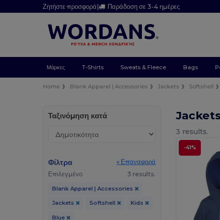
Ζητήστε προσφορά
|
Παράδοση σε 3-4 ημέρες
Μάρκες
T-Shirts
Sweats & Fleece
Bags
P
Home
Blank Apparel | Accessories
Jackets
Softshell
Jackets
Ταξινόμηση κατά
3 results.
-41%
Φίλτρα
« Επαναφορά
Επιλεγμένο
3 results.
Blank Apparel | Accessories
Jackets
Softshell
Kids
Blue