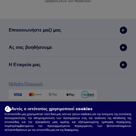
Προβολή όλων των προϊόντων.
Επικοινωνήστε μαζί μας
Ας σας βοηθήσουμε
Η Εταιρεία μας
Μέθοδοι Πληρωμής
Μέθοδοι Αποστολής
Αυτός ο ιστότοπος χρησιμοποιεί cookies
Η ιστοσελίδα μας χρησιμοποιεί τόσο δικά μας όσο και τρίτων cookies για την ενίσχυση της συνολικής
λειτουργικότητας, την απομνημόνευση των προτιμήσεών σας, την ανάλυση της απόδοσης της
ιστοσελίδας και την εξασφάλιση μιας ομαλής και εξατομικευμένης εμπειρίας περιήγησης,
συμπεριλαμβανομένου του προσαρμοσμένου περιεχομένου, των βελτιστοποιημένων
αλληλεπιδράσεων με την ιστοσελίδα μας και της διαφήμισης.