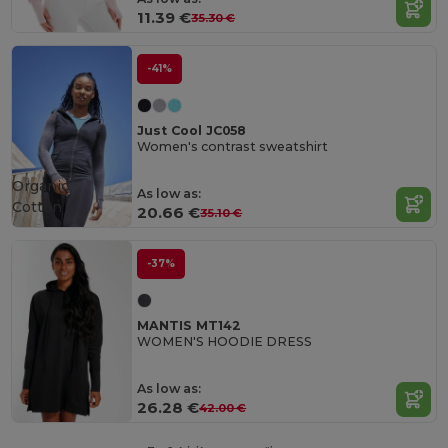
11.39 €
35.30 €
-41%
Just Cool JC058
Women's contrast sweatshirt
Organic
As low as:
Cotton
20.66 €
35.10 €
-37%
MANTIS MT142
WOMEN'S HOODIE DRESS
As low as:
26.28 €
42.00 €