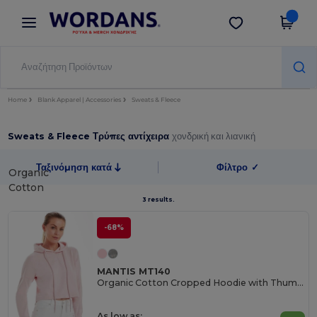
×
Εφαρμογή Wordans
Λήψη app
Καλύτερες τιμές στην εφαρμογή!
Home
Blank Apparel | Accessories
Sweats & Fleece
Sweats & Fleece Τρύπες αντίχειρα
χονδρική και λιανική
Ταξινόμηση κατά
Φίλτρο
✓
Organic
Cotton
3 results.
-68%
MANTIS MT140
Organic Cotton Cropped Hoodie with Thumbhole Cuffs
As low as: