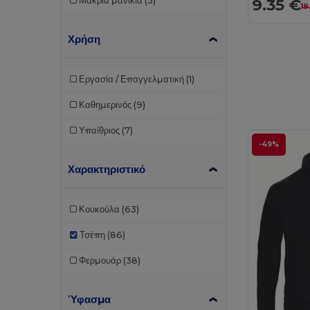
9.35 €
Μακριά μανίκια
(5)
19
Χρήση
Εργασία / Επαγγελματική
(1)
Καθημερινός
(9)
Υπαίθριος
(7)
-49%
Χαρακτηριστικό
Κουκούλα
(63)
Τσέπη
(86)
Φερμουάρ
(38)
Ύφασμα