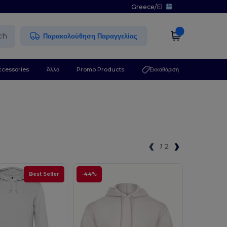
Greece
/
El
ch
Παρακολούθηση Παραγγελίας
ccessories
Άλλο
Promo Products
Εκκαθάριση
1
2
Best Seller
-44%