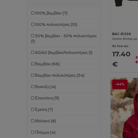
100% βαμβάκι
(7)
100% πολυεστέρας
(10)
B&C ID206
50% βαμβάκι - 50% πολυεστέρας
(1)
As low as:
17.40
60/40 βαμβάκι/πολυεστέρας
(1)
3
€
€
Βαμβάκι
(66)
Βαμβάκι-πολυεστέρας
(54)
-44%
Βισκόζη
(4)
Ελαστάνη
(11)
Ερείκη
(7)
Μαλακό
(8)
Πλέγμα
(4)