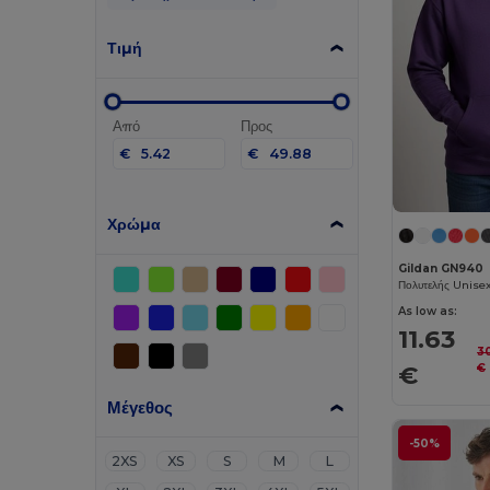
Τιμή
Από
Προς
€
€
Χρώμα
Gildan GN940
As low as:
11.63
3
€
€
Μέγεθος
-50%
2XS
XS
S
M
L