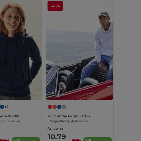
-46%
+9
 Loom SC269
Fruit of the Loom SC362
ρ με Κουκούλα
Ελαφρύ Φούτερ με Κουκούλα
As low as:
10.79
22.70
19.90