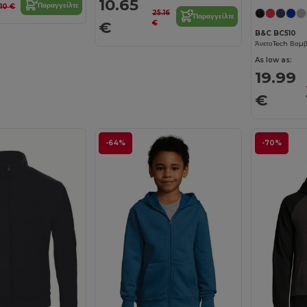
10.65
Παραγγείλτε
.10 €
25.16
Παραγγείλτε
€
€
B&C BC510
As low as:
19.99
€
-64%
-70%