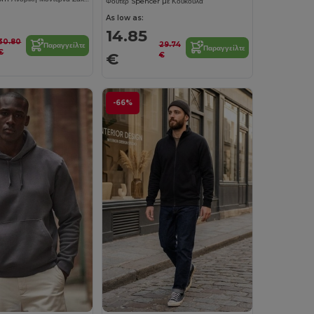
Φούτερ Spencer με Κουκούλα
As low as:
14.85
30.80
29.74
Παραγγείλτε
Παραγγείλτε
€
€
€
-66%