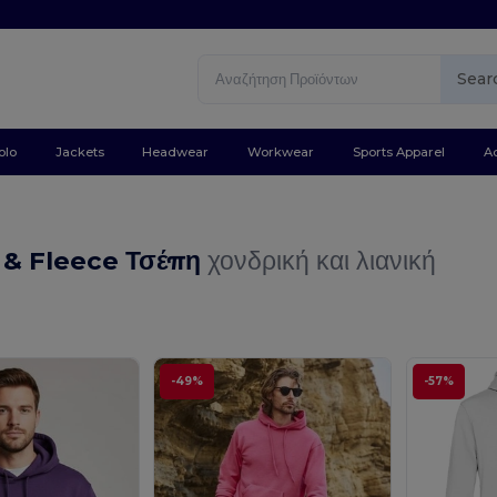
Sear
olo
Jackets
Headwear
Workwear
Sports Apparel
A
 & Fleece Τσέπη
χονδρική και λιανική
-49%
-57%