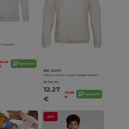
ε Κουκούλα
33.40
Παραγγείλτε
€
B&C ID203
Απόλυτη Άνεση Unisex Hooded Sweatshirt
As low as:
12.27
22.00
Παραγγείλτε
€
€
-49%