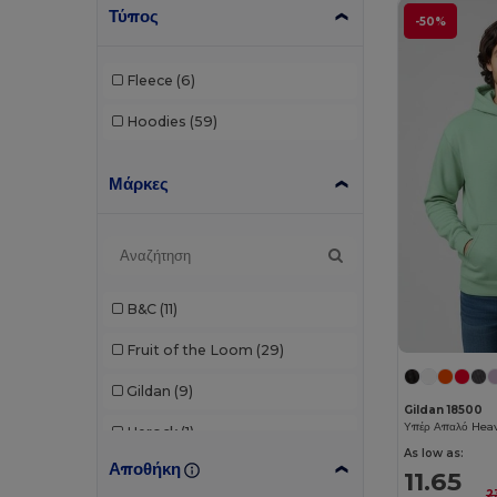
Τύπος
-50%
Fleece
(6)
Hoodies
(59)
Μάρκες
B&C
(11)
Fruit of the Loom
(29)
Gildan
(9)
Gildan 18500
Herock
(1)
As low as:
Αποθήκη
JHK
(1)
11.65
2