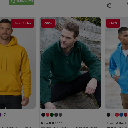
Παραγγείλτε
€
Best Seller
-56%
-47%
+21
Result RS033
Fruit of the
Απόλυτη Άνεση HeavyBlend™ Unisex Hoodie
Ανδρικό Ultra Warm Polar Fleece Jacket με Zip Collar