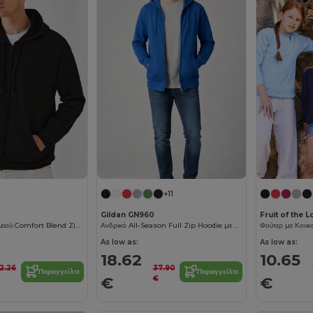
+11
Gildan GN960
Fruit of the 
Φρούτο του Αργαλειού Comfort Blend Zipped Hoodie
Ανδρικό All-Season Full Zip Hoodie με Kangaroo Pockets
Φούτερ με Κουκο
As low as:
As low as:
18.62
10.65
2.26
37.90
Παραγγείλτε
Παραγγείλτε
€
€
€