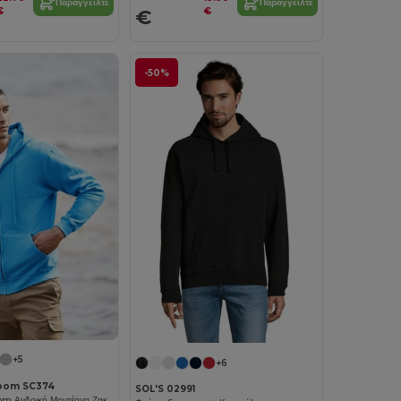
Παραγγείλτε
Παραγγείλτε
€
€
€
-50%
+5
+6
 Loom SC374
SOL'S 02991
Fruit of the Loom Ανδρική Μοντέρνα Ζακέτα με Φερμουάρ