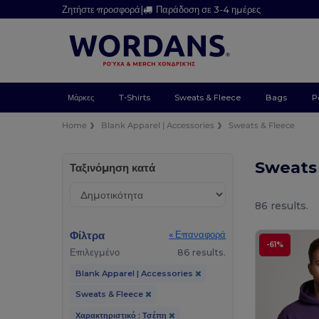
Ζητήστε προσφορά
|
Παράδοση σε 3-4 ημέρες
Μάρκες
T-Shirts
Sweats & Fleece
Bags
P
Home
Blank Apparel | Accessories
Sweats & Fleece
Sweats
Ταξινόμηση κατά
86 results.
Φίλτρα
« Επαναφορά
-61%
Επιλεγμένο
86 results.
Blank Apparel | Accessories
Sweats & Fleece
Χαρακτηριστικό : Τσέπη