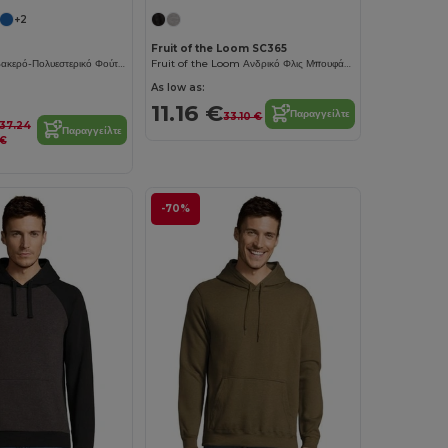
+2
Fruit of the Loom SC365
ΆνετοTech Βαμβακερό-Πολυεστερικό Φούτερ με Κουκούλα
Fruit of the Loom Ανδρικό Φλις Μπουφάν με Φερμουάρ
As low as:
11.16 €
Παραγγείλτε
33.10 €
37.24
Παραγγείλτε
€
-70%