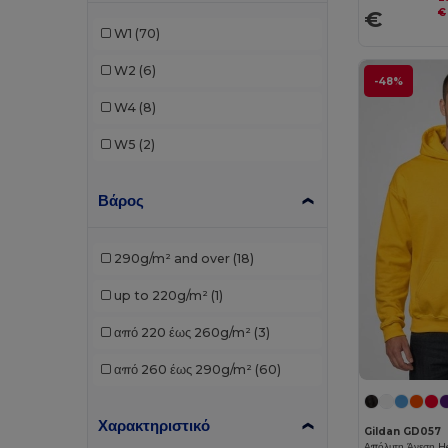
€
€
Pen Duick
(4)
W1
(70)
Proact
(2)
W2
(6)
-48%
Promodoro
(1)
W4
(8)
Result
(2)
W5
(2)
Roly
(8)
Βάρος
Russell
(8)
SOL'S
(6)
290g/m² and over
(18)
Starworld
(3)
up to 220g/m²
(1)
Tee Jays
(1)
από 220 έως 260g/m²
(3)
από 260 έως 290g/m²
(60)
Χαρακτηριστικό
Gildan GD057