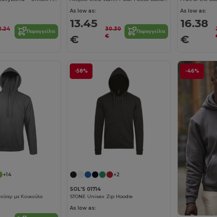
As low as:
As low as:
13.45
16.38
2.24
30.30
Παραγγείλτε
Παραγγείλτε
€
€
€
-58%
-46%
+14
+2
SOL'S 01714
ύτερ με Κουκούλα
STONE Unisex Zip Hoodie
As low as: