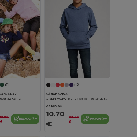
+11
+12
Loom SC371
Gildan GN941
ύλα (62-034-0)
Gildan Heavy Blend Παιδικό Φούτερ με Κουκούλα GN941
As low as:
10.70
19.20
20.80
Παραγγείλτε
Παραγγείλτε
€
€
€