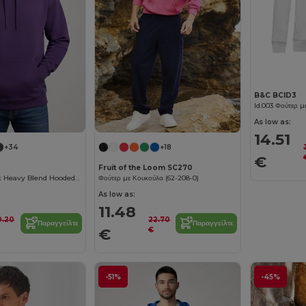
B&C BCID3
Id.003 Φούτερ μ
As low as:
14.51
+34
+18
€
Fruit of the Loom SC270
Πολυτελής Unisex Heavy Blend Hooded Sweatshirt
Φούτερ με Κουκούλα (62-208-0)
As low as:
11.48
0.20
22.70
Παραγγείλτε
Παραγγείλτε
€
€
-51%
-45%