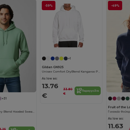
-59%
-49%
+1
Gildan GN925
Unisex Comfort DryBlend Kangaroo Pocket Hoodie
As low as:
13.76
33.80
Παραγγείλτε
€
€
+31
Fruit of the
Υπέρ Απαλό Heavy Blend Hooded Sweatshirt
Γυναικεία Φούτε
As low as:
11.63
3.25