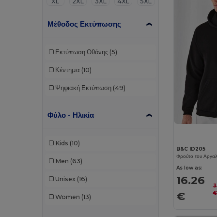
XL
2XL
3XL
4XL
5XL
Μέθοδος Εκτύπωσης
Εκτύπωση Οθόνης
(5)
Κέντημα
(10)
Ψηφιακή Εκτύπωση
(49)
Φύλο - Ηλικία
Kids
(10)
B&C ID205
Men
(63)
As low as:
16.26
Unisex
(16)
3
€
€
Women
(13)