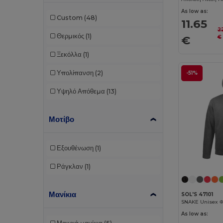
As low as:
Custom
(48)
11.65
2
Θερμικός
(1)
€
€
Ξεκόλλα
(1)
Υπολίπανση
(2)
-51%
Υψηλό Απόθεμα
(13)
Μοτίβο
Εξουθένωση
(1)
Ράγκλαν
(1)
Μανίκια
SOL'S 47101
SNAKE Unisex Φο
As low as: