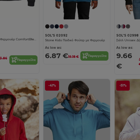
SOL'S 02092
SOL'S 02998
Ζακέτα Φούτερ με Φερμουάρ ComfortBlend
Stone Kids Παιδικό Φούτερ με Φερμουάρ
Σιάτλ Unisex Δ
As low as:
As low as:
6.87 €
9.66
Παραγγείλτε
19.18 €
3.86
Παραγγείλτε
€
-41%
-51%