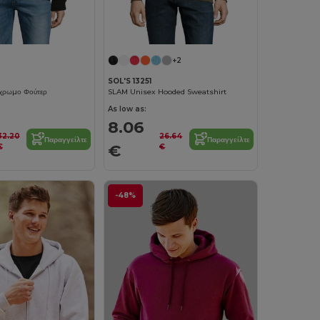
+2
SOL'S 13251
ίχρωμο Φούτερ
SLAM Unisex Hooded Sweatshirt
As low as:
8.06
32.20
26.64
Παραγγείλτε
Παραγγείλτε
€
€
€
-48%