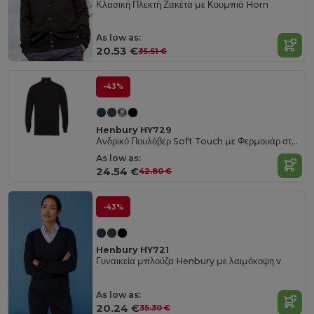
Κλασική Πλεκτή Ζακέτα με Κουμπιά Horn
As low as:
20.53 €
35.51 €
-43%
Henbury HY729
Ανδρικό Πουλόβερ Soft Touch με Φερμουάρ στο Λαιμό
As low as:
24.54 €
42.80 €
-43%
Henbury HY721
Γυναικεία μπλούζα Henbury με λαιμόκοψη v
As low as:
20.24 €
35.30 €