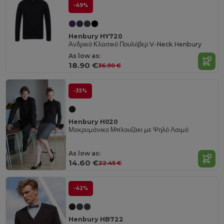
-49%
Henbury HY720
Ανδρικό Κλασικό Πουλόβερ V-Neck Henbury
As low as:
18.90 €
36.90 €
-35%
Henbury H020
Μακρυμάνικο Μπλουζάκι με Ψηλό Λαιμό
As low as:
14.60 €
22.45 €
-42%
Henbury HB722