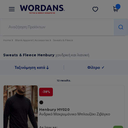
×
Εφαρμογή Wordans
Λήψη app
Καλύτερες τιμές στην εφαρμογή!
Home
Blank Apparel | Accessories
Sweats & Fleece
Sweats & Fleece Henbury
χονδρική και λιανική
Ταξινόμηση κατά
Φίλτρο
✓
12 results.
-38%
Henbury HY020
Ανδρικό Μακρυμάνικο Μπλουζάκι Ζιβάγκο
As low as: