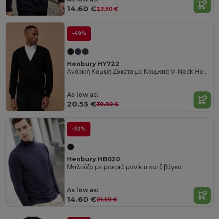
14.60 €
23.50 €
-49%
Henbury HY722
Ανδρική Κομψή Ζακέτα με Κουμπιά V-Neck Henbury
As low as:
20.53 €
39.90 €
-32%
Henbury HB020
Μπλούζα με μακριά μανίκια και ζιβάγκο
As low as:
14.60 €
21.59 €