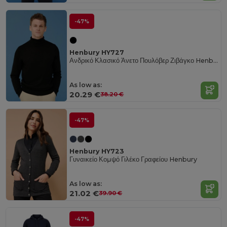
-47%
Henbury HY727
Ανδρικό Κλασικό Άνετο Πουλόβερ Ζιβάγκο Henbury
As low as:
20.29 €
38.20 €
-47%
Henbury HY723
Γυναικείο Κομψό Γιλέκο Γραφείου Henbury
As low as:
21.02 €
39.90 €
-47%