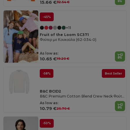
15.66 €
32.54 €
-45%
+11
Fruit of the Loom SC371
Φούτερ με Κουκούλα (62-034-0)
As low as:
10.65 €
19.20 €
-58%
Best Seller
B&C BCID2
B&C Premium Cotton Blend Crew Neck Φούτερ
As low as:
10.79 €
25.70 €
-50%