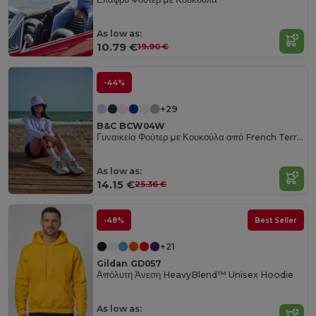
As low as:
10.79 €
19.90 €
-44%
+29
B&C BCW04W
Γυναικεία Φούτερ με Κουκούλα από French Terry από B&C
As low as:
14.15 €
25.36 €
-48%
Best Seller
+21
Gildan GD057
Απόλυτη Άνεση HeavyBlend™ Unisex Hoodie
As low as: