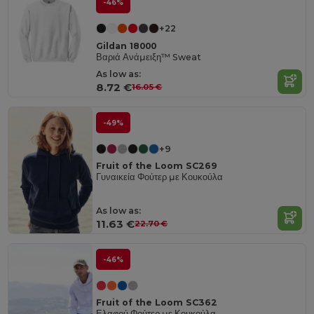
-46%
+22
Gildan 18000
Βαριά Ανάμειξη™ Sweat
As low as:
8.72 €
16.05 €
-49%
+9
Fruit of the Loom SC269
Γυναικεία Φούτερ με Κουκούλα
As low as:
11.63 €
22.70 €
-46%
Fruit of the Loom SC362
Ελαφρύ Φούτερ με Κουκούλα