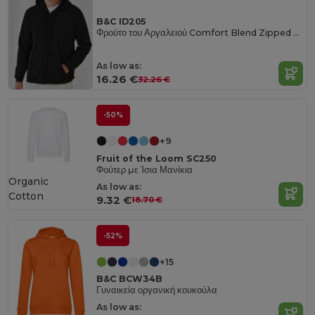
B&C ID205
Φρούτο του Αργαλειού Comfort Blend Zipped Hoodie
As low as:
16.26 €
32.26 €
-50%
+9
Fruit of the Loom SC250
Φούτερ με Ίσια Μανίκια
Organic
As low as:
Cotton
9.32 €
18.70 €
-52%
+15
B&C BCW34B
Γυναικεία οργανική κουκούλα
As low as: