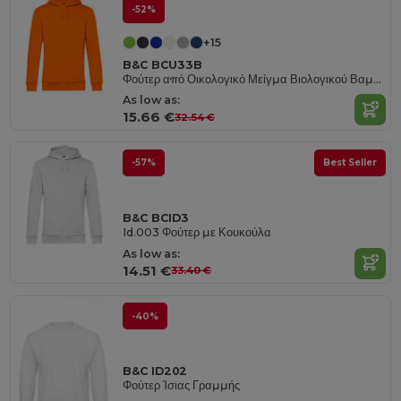
-52%
+15
B&C BCU33B
Φούτερ από Οικολογικό Μείγμα Βιολογικού Βαμβακιού
As low as:
15.66 €
32.54 €
-57%
Best Seller
B&C BCID3
Id.003 Φούτερ με Κουκούλα
As low as:
14.51 €
33.40 €
-40%
B&C ID202
Φούτερ Ίσιας Γραμμής