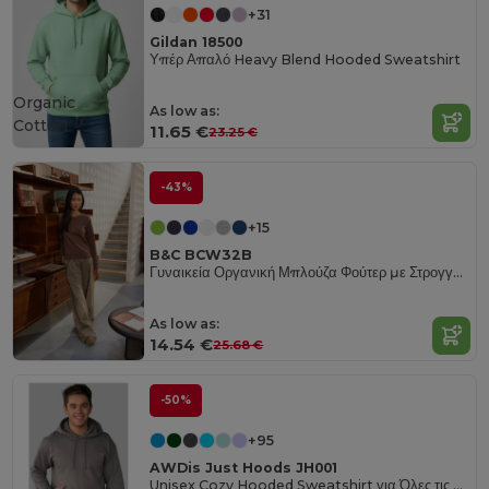
+31
Gildan 18500
Υπέρ Απαλό Heavy Blend Hooded Sweatshirt
Organic
As low as:
Cotton
11.65 €
23.25 €
-43%
+15
B&C BCW32B
Γυναικεία Οργανική Μπλούζα Φούτερ με Στρογγυλή Λαιμόκοψη
As low as:
14.54 €
25.68 €
-50%
+95
AWDis Just Hoods JH001
Unisex Cozy Hooded Sweatshirt για Όλες τις Εποχές