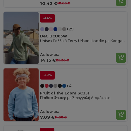
10.42 €
18.60 €
-44%
+29
B&C BCU03W
Unisex Γαλλικό Terry Urban Hoodie με Kangaroo Pocket
As low as:
14.15 €
25.36 €
-40%
+4
Fruit of the Loom SC351
Παιδικό Φούτερ με Στρογγυλή Λαιμόκοψη
As low as:
7.09 €
11.80 €