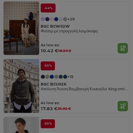
-44%
+29
B&C BCW02W
Φούτερ με στρογγυλή λαιμόκοψη
As low as:
10.42 €
18.60 €
-50%
+15
B&C BCU02K
Απόλυτη Άνεση Βαμβακερή Κουκούλα King από B&C
As low as:
17.83 €
35.92 €
-50%