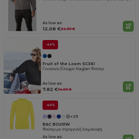
As low as:
12.08 €
24.30 €
-44%
Fruit of the Loom SC361
Γυναικείο Ελαφρύ Raglan Φούτερ
As low as:
7.82 €
14.00 €
-44%
+29
B&C BCU01W
Φούτερ με στρογγυλή λαιμόκοψη
As low as: