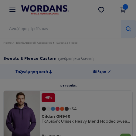
×
Εφαρμογή Wordans
Λήψη app
Καλύτερες τιμές στην εφαρμογή!
Home
Blank Apparel | Accessories
Sweats & Fleece
Sweats & Fleece Custom
χονδρική και λιανική
Ταξινόμηση κατά
Φίλτρο
✓
178 results.
-61%
+34
Gildan GN940
Πολυτελής Unisex Heavy Blend Hooded Sweatshirt
As low as: