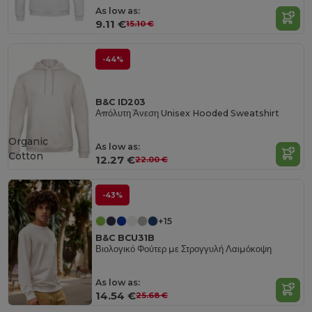
As low as:
9.11 €
15.10 €
-44%
B&C ID203
Απόλυτη Άνεση Unisex Hooded Sweatshirt
Organic
As low as:
Cotton
12.27 €
22.00 €
-43%
+15
B&C BCU31B
Βιολογικό Φούτερ με Στρογγυλή Λαιμόκοψη
As low as:
14.54 €
25.68 €