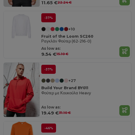
11.65 €
22.24 €
-37%
+10
Fruit of the Loom SC260
Ραγκλάν Φούτερ (62-216-0)
As low as:
9.54 €
15.10 €
-37%
+27
Build Your Brand BY011
Φούτερ με Κουκούλα Heavy
As low as:
19.49 €
31.10 €
-46%