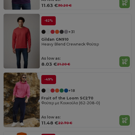
11.63 €
30.20 €
-62%
+31
Gildan GN910
Heavy Blend Crewneck Φούτερ
As low as:
8.03 €
21.20 €
-49%
+18
Fruit of the Loom SC270
Φούτερ με Κουκούλα (62-208-0)
Organic
As low as:
Cotton
11.48 €
22.70 €