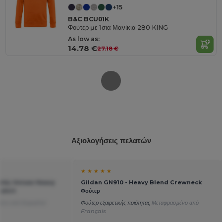
+15
B&C BCU01K
Φούτερ με Ίσια Μανίκια 280 KING
As low as:
14.78 €
27.18 €
Αξιολογήσεις πελατών
★ ★ ★ ★ ★
ελής Unisex Heavy
Gildan GN910 - Heavy Blend Crewneck
shirt
Φούτερ
μένο από Español
Φούτερ εξαιρετικής ποιότητας
Μεταφρασμένο από
Français