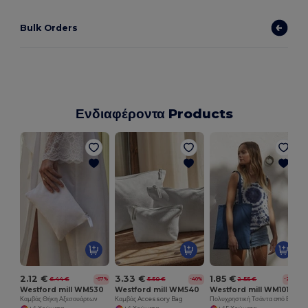
Bulk Orders
Ενδιαφέροντα Products
Τ
2.12 €
3.33 €
1.85 €
6.44 €
5.50 €
2.55 €
-67%
-40%
-27%
Westford mill WM530
Westford mill WM540
Westford mill WM101
Καμβάς Θήκη Αξεσουάρτων
Καμβάς Accessory Bag
Πολυχρηστική Τσάντα από Βαμβάκι για Προσαρμογή