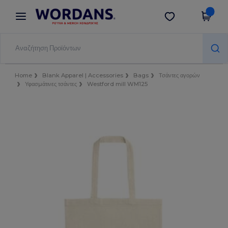
×
Εφαρμογή Wordans
Λήψη app
Καλύτερες τιμές στην εφαρμογή!
Home
Blank Apparel | Accessories
Bags
Τσάντες αγορών
Υφασμάτινες τσάντες
Westford mill WM125