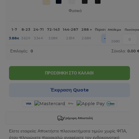
Φυσικό
1-7
8-23
24-71
72-143
144-287
288 +
Περισσότερα
Απόθεμα
Ποσότητα
+
3.88
3.62
3.34
3.08
2.81
2.68
€
€
€
€
€
€
2680
Επιλογές:
0
Σύνολο:
0.00 
ΠΡΟΣΘΗΚΗ ΣΤΟ ΚΑΛΑΘΙ
Έκφραση Quote
Γρήγορη Αποστολή
Είστε εταιρεία; Αποκτήστε πλεονεκτήματα τιμών χωρίς ΦΠΑ,
όταν πληρώνετε παρακαλώ αναφέρετε τον ενδοκοινοτικό