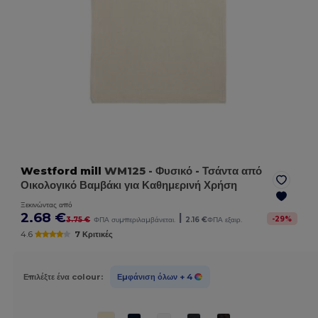
Westford mill
WM125
- Φυσικό
- Τσάντα από
Οικολογικό Βαμβάκι για Καθημερινή Χρήση
Ξεκινώντας από
2.68 €
|
-
29
%
3.75 €
ΦΠΑ συμπεριλαμβάνεται.
2.16 €
ΦΠΑ εξαιρ.
4.6
7 Κριτικές
Επιλέξτε ένα colour:
Εμφάνιση όλων
+ 4