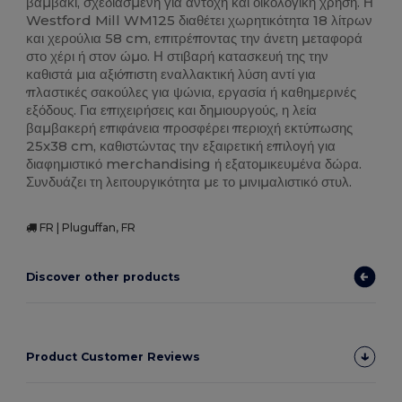
βαμβάκι, σχεδιασμένη για αντοχή και οικολογική χρήση. Η
Westford Mill WM125 διαθέτει χωρητικότητα 18 λίτρων
και χερούλια 58 cm, επιτρέποντας την άνετη μεταφορά
στο χέρι ή στον ώμο. Η στιβαρή κατασκευή της την
καθιστά μια αξιόπιστη εναλλακτική λύση αντί για
πλαστικές σακούλες για ψώνια, εργασία ή καθημερινές
εξόδους. Για επιχειρήσεις και δημιουργούς, η λεία
βαμβακερή επιφάνεια προσφέρει περιοχή εκτύπωσης
25x38 cm, καθιστώντας την εξαιρετική επιλογή για
διαφημιστικό merchandising ή εξατομικευμένα δώρα.
Συνδυάζει τη λειτουργικότητα με το μινιμαλιστικό στυλ.
FR | Pluguffan, FR
Discover other products
Product Customer Reviews