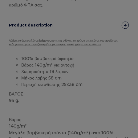
αριθμό ΦΠΑ σας.
Product description
Λάβετε υπόψη ότι λόγω βαθμονόμησης της οθόνης, το χρώμα της εικόνας του προϊόντος
ενδέχεται να μην ταιριάζει ακριβώς με το πραγματικό χρώμα του προϊόντος.
100% βαμβακερό ύφασμα
Βάρος 140g/m² για αντοχή
Χωρητικότητα 18 λίτρων
Μήκος λαβής 58 cm
Περιοχή εκτύπωσης 25x38 cm
ΒΑΡΟΣ
95 g.
Custom
Υψηλό Απόθεμα
Βάρος
140g/m²
Μεγάλη βαμβακερή τσάντα (140g/m²) από 100%