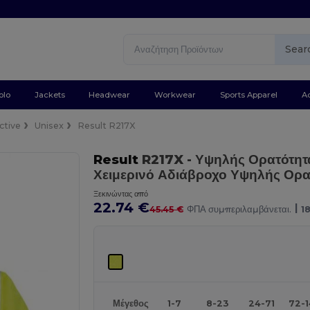
Sear
olo
Jackets
Headwear
Workwear
Sports Apparel
A
ctive
Unisex
Result R217X
Result
R217X
- Υψηλής Ορατότητ
Χειμερινό Αδιάβροχο Υψηλής Ορα
Ξεκινώντας από
22.74 €
|
45.45 €
ΦΠΑ συμπεριλαμβάνεται.
1
Μέγεθος
1-7
8-23
24-71
72-