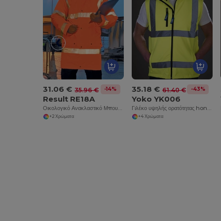
31.06 €
35.18 €
-14%
-43%
35.96 €
61.40 €
Result RE18A
Yoko YK006
Οικολογικό Ανακλαστικό Μπουφάν Ασφαλείας με Κουκούλα
Γιλέκο υψηλής ορατότητας honeycomb (HVW120)
+2 Χρώματα
+4 Χρώματα