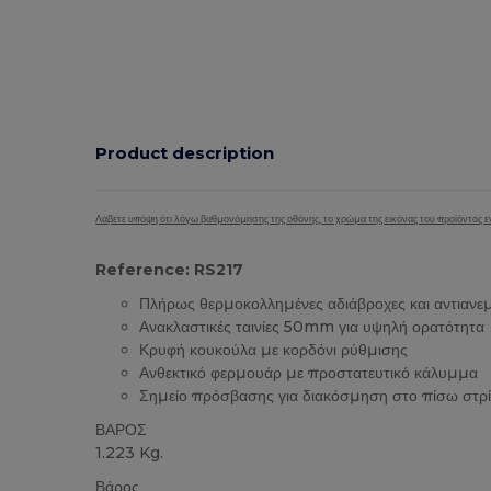
Product description
Λάβετε υπόψη ότι λόγω βαθμονόμησης της οθόνης, το χρώμα της εικόνας του προϊόντος εν
Reference: RS217
Πλήρως θερμοκολλημένες αδιάβροχες και αντιανεμ
Ανακλαστικές ταινίες 50mm για υψηλή ορατότητα
Κρυφή κουκούλα με κορδόνι ρύθμισης
Ανθεκτικό φερμουάρ με προστατευτικό κάλυμμα
Σημείο πρόσβασης για διακόσμηση στο πίσω στ
ΒΑΡΟΣ
1.223 Kg.
Βάρος