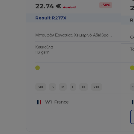
22.74 €
-50%
45.45 €
Result R217X
R
Μπουφάν Εργασίας Χειμερινό Αδιάβροχο Υψηλής Ορατότητας
C
Κουκούλα
Τ
113 gsm
3XL
S
M
L
XL
2XL
W1
France