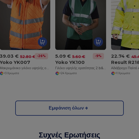
39.03 €
5.09 €
22.74 €
-26%
-9%
52.80 €
5.60 €
45.
Yoko YK007
Yoko YK100
Result R21
Μακρυμάνικο γιλέκο υψηλής ορατότητας (HVJ200)
Γιλέκο υψηλής ορατότητας 2 b&b Child (HVW100CH)
+3 Χρώματα
+24 Χρώματα
+1 Χρώματα
Εμφάνιση όλων
Συχνές Ερωτήσεις