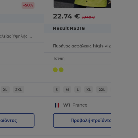
-50%
22.74 €
-41%
38.40 €
Result RS218
Αδιάβροχο Παλτό Ασφαλείας Υψηλής Ορατότητας με Κουκούλα
Πυρήνας ασφάλειας high-viz παλτό παλτό
Τσέπη
XL
2XL
S
M
L
XL
2XL
3XL
W1
France
οϊόντος
Προβολή προϊόντος