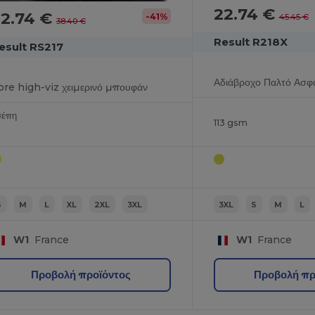
22.74 €
22.74 €
-41%
45.45 €
38.40 €
Result R218X
esult RS217
ore high-viz χειμερινό μπουφάν
σέπη
113 gsm
S
M
L
XL
2XL
3XL
3XL
S
M
L
W1
France
W1
France
Προβολή προϊόντος
Προβολή πρ