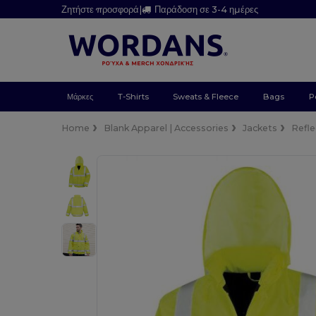
Ζητήστε προσφορά
|
Παράδοση σε 3-4 ημέρες
Μάρκες
T-Shirts
Sweats & Fleece
Bags
P
Home
Blank Apparel | Accessories
Jackets
Refle