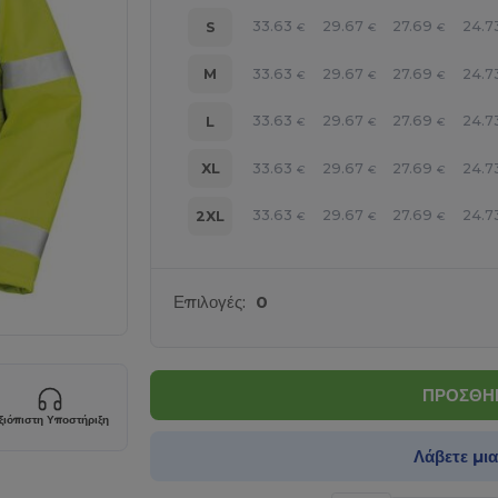
33.63
29.67
27.69
24.7
S
€
€
€
33.63
29.67
27.69
24.7
M
€
€
€
33.63
29.67
27.69
24.7
L
€
€
€
33.63
29.67
27.69
24.7
XL
€
€
€
33.63
29.67
27.69
24.7
2XL
€
€
€
Επιλογές:
0
ΠΡΟΣΘΗΚ
ξιόπιστη Υποστήριξη
Λάβετε μι