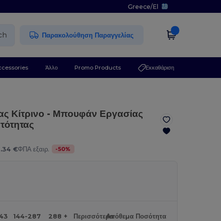
Greece
/
El
ch
Παρακολούθηση Παραγγελίας
ccessories
Άλλο
Promo Products
Εκκαθάριση
ας Κίτρινο
- Μπουφάν Εργασίας
τότητας
-
50
%
8.34 €
ΦΠΑ εξαιρ.
143
144-287
288 +
Περισσότερα
Απόθεμα
Ποσότητα