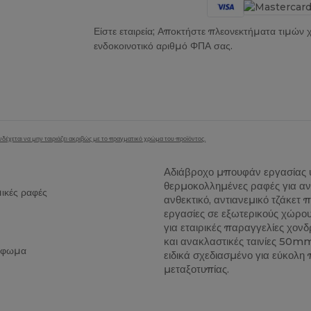
Είστε εταιρεία; Αποκτήστε πλεονεκτήματα τιμών
ενδοκοινοτικό αριθμό ΦΠΑ σας.
δέχεται να μην ταιριάζει ακριβώς με το πραγματικό χρώμα του προϊόντος.
Αδιάβροχο μπουφάν εργασίας 
θερμοκολλημένες ραφές για ανώ
ικές ραφές
ανθεκτικό, αντιανεμικό τζάκετ 
εργασίες σε εξωτερικούς χώρου
για εταιρικές παραγγελίες χονδ
και ανακλαστικές ταινίες 50m
ρίφωμα
ειδικά σχεδιασμένο για εύκολ
μεταξοτυπίας.