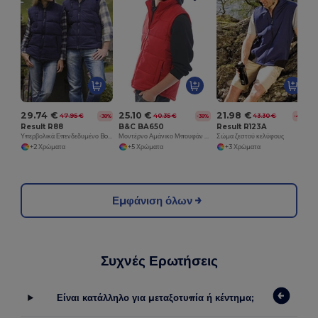
29.74 €
25.10 €
21.98 €
47.95 €
40.35 €
43.30 €
-38%
-38%
-49%
Result R88
B&C BA650
Result R123A
Υπερβολικά Επενδεδυμένο Bodywarmer
Μοντέρνο Αμάνικο Μπουφάν με Φερμουάρ και Τσέπες
Σώμα ζεστού κελύφους
+2 Χρώματα
+5 Χρώματα
+3 Χρώματα
Εμφάνιση όλων
Συχνές Ερωτήσεις
Είναι κατάλληλο για μεταξοτυπία ή κέντημα;