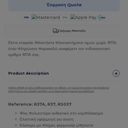
Έκφραση Quote
Γρήγορη Αποστολή
Είστε εταιρεία; Αποκτήστε πλεονεκτήματα τιμών χωρίς ΦΠΑ,
όταν πληρώνετε παρακαλώ αναφέρετε τον ενδοκοινοτικό
αριθμό ΦΠΑ σας.
Product description
Λάβετε υπόψη ότι λόγω βαθμονόμησης της οθόνης, το χρώμα της εικόνας του προϊόντος
ενδέχεται να μην ταιριάζει ακριβώς με το πραγματικό χρώμα του προϊόντος.
Reference: R37A, R37, RS037
Φλις πολυεστέρα ανθεκτικό στο κομπάλιασμα
Ελαστική εφαρμογή για άνεση
Κλείσιμο με πλήρες φερμουάρ μπροστά