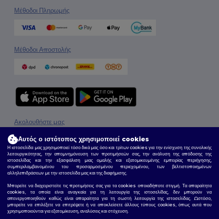
Μέθοδοι Πληρωμής
Μέθοδοι Αποστολής
Ακολουθήστε μας
Αυτός ο ιστότοπος χρησιμοποιεί cookies
Η ιστοσελίδα μας χρησιμοποιεί τόσο δικά μας όσο και τρίτων cookies για την ενίσχυση της συνολικής
λειτουργικότητας, την απομνημόνευση των προτιμήσεών σας, την ανάλυση της απόδοσης της
2026. Όλα τα Δικαιώματα Διατηρούνται
ιστοσελίδας και την εξασφάλιση μιας ομαλής και εξατομικευμένης εμπειρίας περιήγησης,
συμπεριλαμβανομένου του προσαρμοσμένου περιεχομένου, των βελτιστοποιημένων
Όροι & Προϋποθέσεις
|
Πολιτική Απορρήτου
|
Πολιτική για τα Cookies
|
Site Map
αλληλεπιδράσεων με την ιστοσελίδα μας και της διαφήμισης.
Μπορείτε να διαχειριστείτε τις προτιμήσεις σας για τα cookies οποιαδήποτε στιγμή. Τα απαραίτητα
cookies, τα οποία είναι αναγκαία για τη λειτουργία της ιστοσελίδας, δεν μπορούν να
απενεργοποιηθούν καθώς είναι απαραίτητα για τη σωστή λειτουργία της ιστοσελίδας. Ωστόσο,
μπορείτε να επιλέξετε να επιτρέψετε ή να αποκλείσετε άλλους τύπους cookies, όπως αυτά που
χρησιμοποιούνται για εξατομίκευση, αναλύσεις και στόχευση.