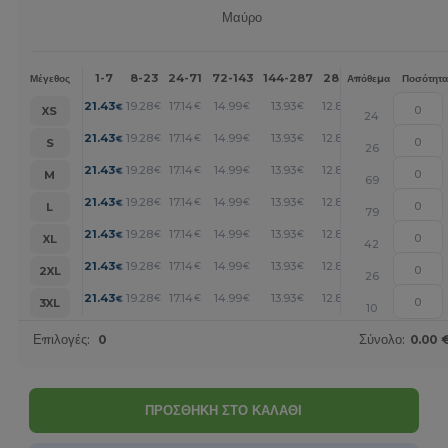
Μαύρο
1-7
8-23
24-71
72-143
144-287
288 +
Περισσότερα
Μέγεθος
Απόθεμα
Ποσότητα
+
21.43
19.28
17.14
14.99
13.93
12.86
€
€
€
€
€
€
XS
24
+
21.43
19.28
17.14
14.99
13.93
12.86
€
€
€
€
€
€
S
26
+
21.43
19.28
17.14
14.99
13.93
12.86
€
€
€
€
€
€
M
69
+
21.43
19.28
17.14
14.99
13.93
12.86
€
€
€
€
€
€
L
79
+
21.43
19.28
17.14
14.99
13.93
12.86
€
€
€
€
€
€
XL
42
+
21.43
19.28
17.14
14.99
13.93
12.86
€
€
€
€
€
€
2XL
26
+
21.43
19.28
17.14
14.99
13.93
12.86
€
€
€
€
€
€
3XL
10
Επιλογές:
0
Σύνολο:
0.00 
ΠΡΟΣΘΗΚΗ ΣΤΟ ΚΑΛΑΘΙ