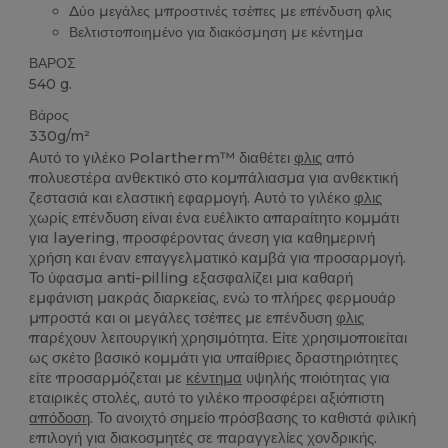
Δύο μεγάλες μπροστινές τσέπες με επένδυση φλις
Βελτιστοποιημένο για διακόσμηση με κέντημα
ΒΑΡΟΣ
540 g.
Βάρος
330g/m²
Αυτό το γιλέκο Polartherm™ διαθέτει
φλις
από
πολυεστέρα ανθεκτικό στο κομπάλιασμα για ανθεκτική
ζεστασιά και ελαστική εφαρμογή. Αυτό το γιλέκο
φλις
χωρίς επένδυση είναι ένα ευέλικτο απαραίτητο κομμάτι
για layering, προσφέροντας άνεση για καθημερινή
χρήση και έναν επαγγελματικό καμβά για προσαρμογή.
Το ύφασμα anti-pilling εξασφαλίζει μια καθαρή
εμφάνιση μακράς διαρκείας, ενώ το πλήρες φερμουάρ
μπροστά και οι μεγάλες τσέπες με επένδυση
φλις
παρέχουν λειτουργική χρησιμότητα. Είτε χρησιμοποιείται
ως σκέτο βασικό κομμάτι για υπαίθριες δραστηριότητες
είτε προσαρμόζεται με
κέντημα
υψηλής ποιότητας για
εταιρικές στολές, αυτό το γιλέκο προσφέρει αξιόπιστη
απόδοση
. Το ανοιχτό σημείο πρόσβασης το καθιστά φιλική
επιλογή για διακοσμητές σε παραγγελίες χονδρικής.