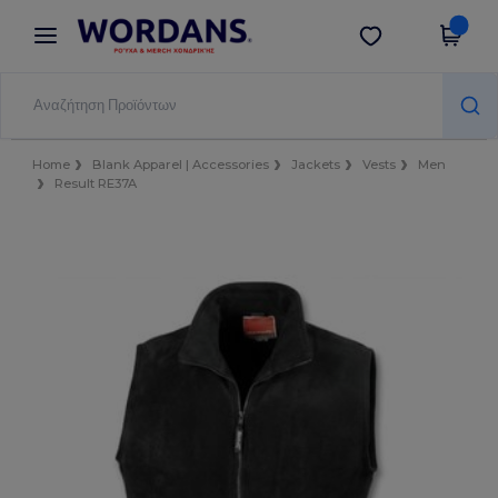
×
Εφαρμογή Wordans
Λήψη app
Καλύτερες τιμές στην εφαρμογή!
Home
Blank Apparel | Accessories
Jackets
Vests
Men
Result RE37A