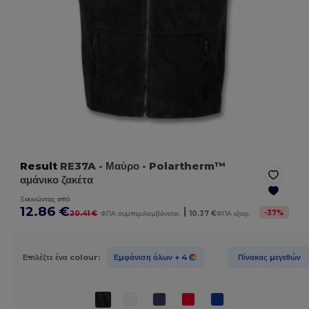
Result
RE37A
- Μαύρο
- Polartherm™
αμάνικο ζακέτα
Ξεκινώντας από
12.86 €
|
-
37
%
20.41 €
ΦΠΑ συμπεριλαμβάνεται.
10.37 €
ΦΠΑ εξαιρ.
Επιλέξτε ένα colour:
Εμφάνιση όλων
+ 4
Πίνακας μεγεθών