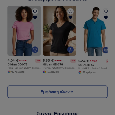
4.04 €
5.63 €
5.24 €
5.24 €
7.89 €
-23%
-29%
8.89 €
-41%
Gildan GD072
Gildan GD078
SOL'S 11342
Premium Softstyle™ Γυναικείο Ringspun Cotton T-Shirt
Premium Softstyle Γυναικείο V-Neck T-Shirt
SUMMER II Ανδρικό Polo Shirt
+15 Χρώματα
+5 Χρώματα
+22 Χρώματα
Εμφάνιση όλων
Συχνές Ερωτήσεις