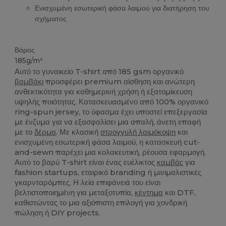
Ενισχυμένη εσωτερική φάσα λαιμού για διατήρηση του
σχήματος
Υψηλό Απόθεμα
Βιολογικό
Βιολογικό
Βιολογικό
Βάρος
185g/m²
Αυτό το γυναικείο T-shirt από 185 gsm οργανικό
βαμβάκι
προσφέρει premium αίσθηση και ανώτερη
ανθεκτικότητα για καθημερινή χρήση ή εξατομίκευση
υψηλής ποιότητας. Κατασκευασμένο από 100% οργανικό
ring-spun jersey, το ύφασμα έχει υποστεί επεξεργασία
με ένζυμα για να εξασφαλίσει μια απαλή, άνετη επαφή
με το
δέρμα
. Με κλασική
στρογγυλή λαιμόκοψη
και
ενισχυμένη εσωτερική φάσα λαιμού, η κατασκευή cut-
and-sewn παρέχει μια κολακευτική, ρέουσα εφαρμογή.
Αυτό το βαρύ T-shirt είναι ένας ευέλικτος
καμβάς
για
fashion startups, εταιρικό branding ή μινιμαλιστικές
γκαρνταρόμπες. Η λεία επιφάνειά του είναι
βελτιστοποιημένη για μεταξοτυπία,
κέντημα
και DTF,
καθιστώντας το μια αξιόπιστη επιλογή για χονδρική
πώληση ή DIY projects.