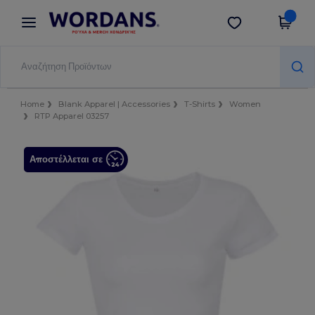
×
Εφαρμογή Wordans
Λήψη app
Καλύτερες τιμές στην εφαρμογή!
Home
Blank Apparel | Accessories
T-Shirts
Women
RTP Apparel 03257
Αποστέλλεται σε