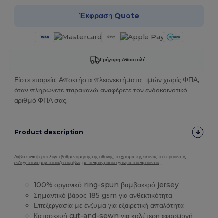
Έκφραση Quote
Γρήγορη Αποστολή
Είστε εταιρεία; Αποκτήστε πλεονεκτήματα τιμών χωρίς ΦΠΑ,
όταν πληρώνετε παρακαλώ αναφέρετε τον ενδοκοινοτικό
αριθμό ΦΠΑ σας.
Product description
Λάβετε υπόψη ότι λόγω βαθμονόμησης της οθόνης, το χρώμα της εικόνας του προϊόντος
ενδέχεται να μην ταιριάζει ακριβώς με το πραγματικό χρώμα του προϊόντος.
100% οργανικό ring-spun βαμβακερό jersey
Σημαντικό βάρος 185 gsm για ανθεκτικότητα
Επεξεργασία με ένζυμα για εξαιρετική απαλότητα
Κατασκευή cut-and-sewn για καλύτερη εφαρμογή