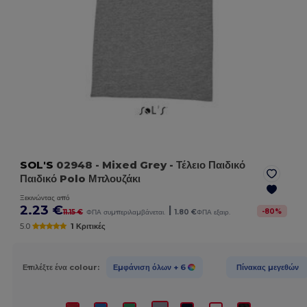
SOL'S
02948
- Mixed Grey
- Τέλειο Παιδικό
Παιδικό Polo Μπλουζάκι
Ξεκινώντας από
2.23 €
|
-
80
%
11.15 €
ΦΠΑ συμπεριλαμβάνεται.
1.80 €
ΦΠΑ εξαιρ.
5.0
1 Κριτικές
Επιλέξτε ένα colour:
Εμφάνιση όλων
+ 6
Πίνακας μεγεθών