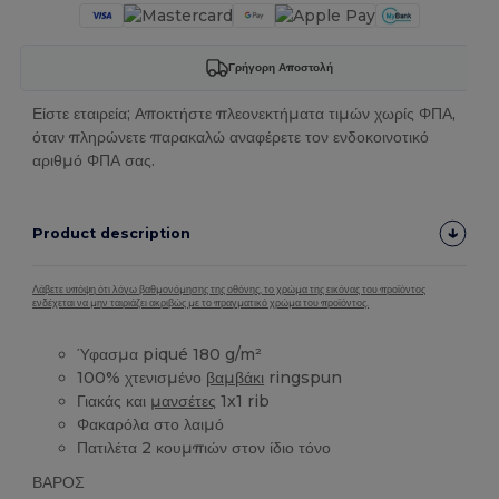
Γρήγορη Αποστολή
Είστε εταιρεία; Αποκτήστε πλεονεκτήματα τιμών χωρίς ΦΠΑ,
όταν πληρώνετε παρακαλώ αναφέρετε τον ενδοκοινοτικό
αριθμό ΦΠΑ σας.
Product description
Λάβετε υπόψη ότι λόγω βαθμονόμησης της οθόνης, το χρώμα της εικόνας του προϊόντος
ενδέχεται να μην ταιριάζει ακριβώς με το πραγματικό χρώμα του προϊόντος.
Ύφασμα piqué 180 g/m²
100% χτενισμένο
βαμβάκι
ringspun
Γιακάς και
μανσέτες
1x1 rib
Φακαρόλα στο λαιμό
Πατιλέτα 2 κουμπιών στον ίδιο τόνο
ΒΑΡΟΣ