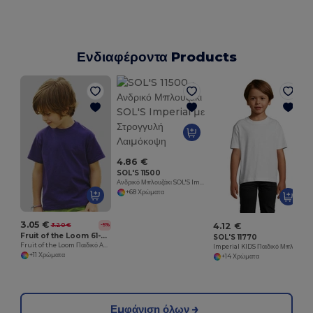
Ενδιαφέροντα Products
M
4.86 €
SOL'S 11500
Ανδρικό Μπλουζάκι SOL'S Imperial με Στρογγυλή Λαιμόκοψη
+68 Χρώματα
3.05 €
4.12 €
3.20 €
-5%
Fruit of the Loom 61-033-0
SOL'S 11770
Fruit of the Loom Παιδικό Ανθεκτικό Βαμβακερό T-Shirt
Imperial KIDS Παιδικό Μπλουζάκι με Στρογγυλή Λαιμόκοψη
+11 Χρώματα
+14 Χρώματα
Εμφάνιση όλων