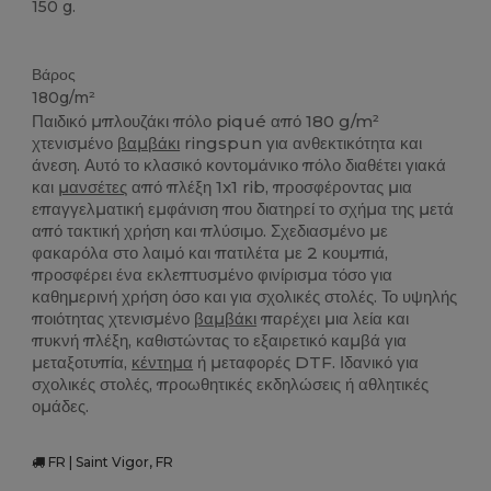
150 g.
Custom
Βάρος
180g/m²
Παιδικό μπλουζάκι πόλο piqué από 180 g/m²
χτενισμένο
βαμβάκι
ringspun για ανθεκτικότητα και
άνεση. Αυτό το κλασικό κοντομάνικο πόλο διαθέτει γιακά
και
μανσέτες
από πλέξη 1x1 rib, προσφέροντας μια
επαγγελματική εμφάνιση που διατηρεί το σχήμα της μετά
από τακτική χρήση και πλύσιμο. Σχεδιασμένο με
φακαρόλα στο λαιμό και πατιλέτα με 2 κουμπιά,
προσφέρει ένα εκλεπτυσμένο φινίρισμα τόσο για
καθημερινή χρήση όσο και για σχολικές στολές. Το υψηλής
ποιότητας χτενισμένο
βαμβάκι
παρέχει μια λεία και
πυκνή πλέξη, καθιστώντας το εξαιρετικό καμβά για
μεταξοτυπία,
κέντημα
ή μεταφορές DTF. Ιδανικό για
σχολικές στολές, προωθητικές εκδηλώσεις ή αθλητικές
ομάδες.
FR | Saint Vigor, FR