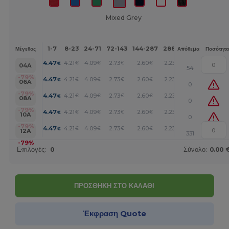
Mixed Grey
1-7
8-23
24-71
72-143
144-287
288 +
Περισσότερα
Μέγεθος
Απόθεμα
Ποσότητα
+
4.47
4.21
4.09
2.73
2.60
2.23
€
€
€
€
€
€
04A
54
+
-79%
4.47
4.21
4.09
2.73
2.60
2.23
€
€
€
€
€
€
06A
0
+
-79%
4.47
4.21
4.09
2.73
2.60
2.23
€
€
€
€
€
€
08A
0
+
-79%
4.47
4.21
4.09
2.73
2.60
2.23
€
€
€
€
€
€
10A
0
+
-79%
4.47
4.21
4.09
2.73
2.60
2.23
€
€
€
€
€
€
12A
331
-79%
Επιλογές:
0
Σύνολο:
0.00 
ΠΡΟΣΘΗΚΗ ΣΤΟ ΚΑΛΑΘΙ
Έκφραση Quote