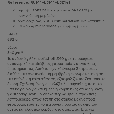
Reference: RU141M, J141M, JZ141
Ύφασμα
softshell
3 στρώσεων 340 gsm με
αναπνεύσιμη μεμβράνη
Αδιάβροχο έως 5.000 mm και αντιανεμική κατασκευή
Επένδυση microfleece για θερμική μόνωση
ΒΑΡΟΣ
682 g.
Βάρος
340g/m²
Το ανδρικό γιλέκο
softshell
340 gsm προσφέρει
αντιανεμική και αδιάβροχη προστασία για υπαίθριες
δραστηριότητες. Αυτό το τεχνικό ένδυμα 3 στρώσεων
διαθέτει μια αναπνεύσιμη μεμβράνη ενσωματωμένη σε
μια επένδυση microfleece, εξασφαλίζοντας ζεστασιά και
άνεση. Σχεδιασμένο για ευελιξία, λειτουργεί ως ποιοτικό
βασικό ρούχο για καθημερινή χρήση ή ως στιβαρή βάση
για προσαρμογή. Το γιλέκο περιλαμβάνει πρακτικές
λεπτομέρειες, όπως
τσέπη
στο στήθος με ανάποδα
φερμουάρ, εσωτερικό πτερύγιο προστασίας από τον
άνεμο και
ελαστικό
κορδόνι στο στρίφωμα. Είτε για