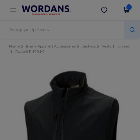
×
Εφαρμογή Wordans
Λήψη app
Καλύτερες τιμές στην εφαρμογή!
Home
Blank Apparel | Accessories
Jackets
Vests
Unisex
Russell R-141M-0