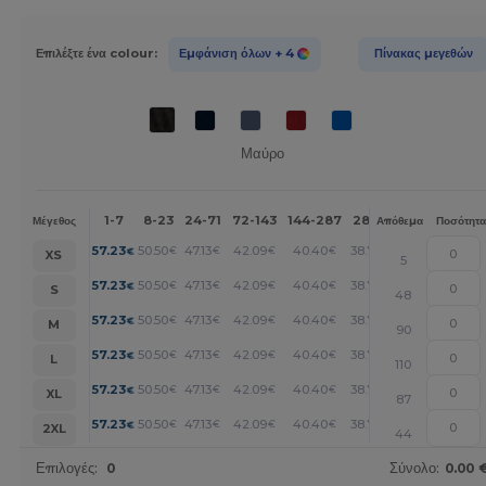
Επιλέξτε ένα colour:
Εμφάνιση όλων
+ 4
Πίνακας μεγεθών
Μαύρο
1-7
8-23
24-71
72-143
144-287
288 +
Περισσότερα
Μέγεθος
Απόθεμα
Ποσότητα
+
57.23
50.50
47.13
42.09
40.40
38.72
€
€
€
€
€
€
XS
5
+
57.23
50.50
47.13
42.09
40.40
38.72
€
€
€
€
€
€
S
48
+
57.23
50.50
47.13
42.09
40.40
38.72
€
€
€
€
€
€
M
90
+
57.23
50.50
47.13
42.09
40.40
38.72
€
€
€
€
€
€
L
110
+
57.23
50.50
47.13
42.09
40.40
38.72
€
€
€
€
€
€
XL
87
+
57.23
50.50
47.13
42.09
40.40
38.72
€
€
€
€
€
€
2XL
44
Επιλογές:
0
Σύνολο:
0.00 