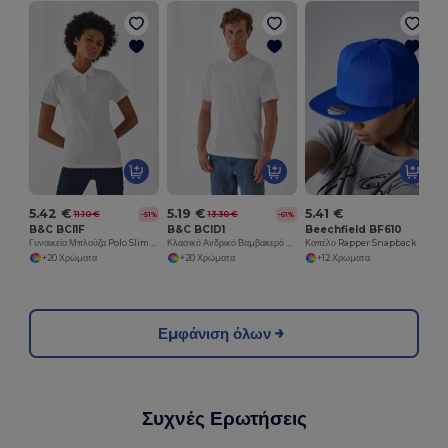
5.42 €
5.19 €
5.41 €
11.10 €
13.30 €
-51%
-61%
B&C BCI1F
B&C BCID1
Beechfield BF610
Γυναικεία Μπλούζα Polo Slim Fit από Βαμβάκι B&C
Κλασικό Ανδρικό Βαμβακερό Πόλο Μπλουζάκι για Όλες τις Περιστάσεις
Καπέλο Rapper Snapback 5 Panel
+20 Χρώματα
+20 Χρώματα
+12 Χρώματα
Εμφάνιση όλων
Συχνές Ερωτήσεις