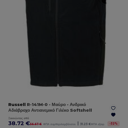
Russell
R-141M-0
- Μαύρο
- Ανδρικό
Αδιάβροχο Αντιανεμικό Γιλέκο Softshell
Ξεκινώντας από
38.72 €
|
-
32
%
56.67 €
ΦΠΑ συμπεριλαμβάνεται.
31.23 €
ΦΠΑ εξαιρ.