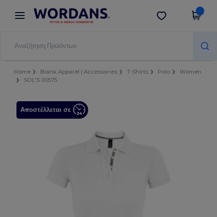
×
Εφαρμογή Wordans
Λήψη app
Καλύτερες τιμές στην εφαρμογή!
Home
Blank Apparel | Accessories
T-Shirts
Polo
Women
SOL'S 00575
Αποστέλλεται σε