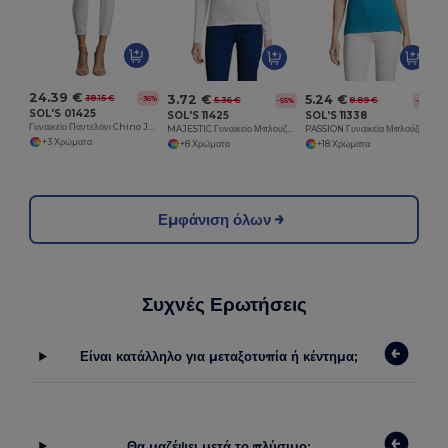
24.39 €
3.72 €
5.24 €
38.15 €
-36%
5.36 €
8.89 €
-55%
-41%
SOL'S 01425
SOL'S 11425
SOL'S 11338
Γυναικείο Παντελόνι Chino JULES 7/8
MAJESTIC Γυναικείο Μπλουζάκι με Μακρύ Μανίκι και Στρογγυλή Λαιμόκοψη
PASSION Γυναικεία Μπλούζα Polo
+3 Χρώματα
+8 Χρώματα
+18 Χρώματα
Εμφάνιση όλων
Συχνές Ερωτήσεις
Είναι κατάλληλο για μεταξοτυπία ή κέντημα;
Θα μαζέψει μετά το πλύσιμο;