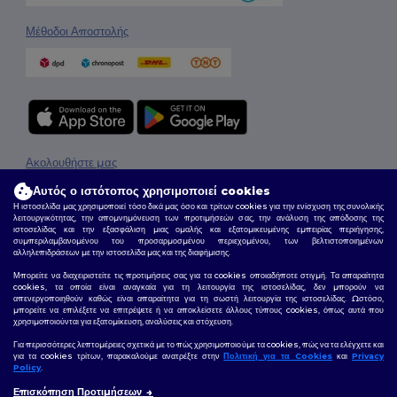
Μέθοδοι Αποστολής
Ακολουθήστε μας
Αυτός ο ιστότοπος χρησιμοποιεί cookies
Η ιστοσελίδα μας χρησιμοποιεί τόσο δικά μας όσο και τρίτων cookies για την ενίσχυση της συνολικής
λειτουργικότητας, την απομνημόνευση των προτιμήσεών σας, την ανάλυση της απόδοσης της
ιστοσελίδας και την εξασφάλιση μιας ομαλής και εξατομικευμένης εμπειρίας περιήγησης,
2026. Όλα τα Δικαιώματα Διατηρούνται
συμπεριλαμβανομένου του προσαρμοσμένου περιεχομένου, των βελτιστοποιημένων
Όροι & Προϋποθέσεις
|
Πολιτική Απορρήτου
|
Πολιτική για τα Cookies
|
Site Map
αλληλεπιδράσεων με την ιστοσελίδα μας και της διαφήμισης.
Μπορείτε να διαχειριστείτε τις προτιμήσεις σας για τα cookies οποιαδήποτε στιγμή. Τα απαραίτητα
cookies, τα οποία είναι αναγκαία για τη λειτουργία της ιστοσελίδας, δεν μπορούν να
απενεργοποιηθούν καθώς είναι απαραίτητα για τη σωστή λειτουργία της ιστοσελίδας. Ωστόσο,
μπορείτε να επιλέξετε να επιτρέψετε ή να αποκλείσετε άλλους τύπους cookies, όπως αυτά που
χρησιμοποιούνται για εξατομίκευση, αναλύσεις και στόχευση.
Για περισσότερες λεπτομέρειες σχετικά με το πώς χρησιμοποιούμε τα cookies, πώς να τα ελέγχετε και
για τα cookies τρίτων, παρακαλούμε ανατρέξτε στην
Πολιτική για τα Cookies
και
Privacy
Policy
.
Επισκόπηση Προτιμήσεων