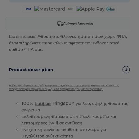
Γρήγορη Αποστολή
Είστε εταιρεία; Αποκτήστε πλεονεκτήματα τιμών χωρίς ΦΠΑ,
όταν πληρώνετε παρακαλώ αναφέρετε τον ενδοκοινοτικό
αριθμό ΦΠΑ σας.
Product description
Λάβετε υπόψη ότι λόγω βαθμονόμησης της οθόνης, το χρώμα της εικόνας του προϊόντος
ενδέχεται να μην ταιριάζει ακριβώς με το πραγματικό χρώμα του προϊόντος.
100%
Βαμβάκι
Ringspun για λείο, υψηλής ποιότητας
φινίρισμα
Εκλεπτυσμένη πατιλέτα με 4 περλέ κουμπιά και
λεπτομέρειες twill σε αντίθεση
Ενισχυτική ταινία σε αντίθεση στο λαιμό για
μεγαλύτερη ανθεκτικότητα