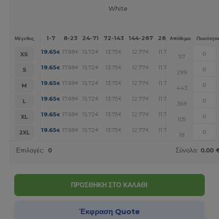
White
1-7
8-23
24-71
72-143
144-287
288 +
Περισσότερα
Μέγεθος
Απόθεμα
Ποσότητα
+
19.65
17.68
15.72
13.75
12.77
11.79
€
€
€
€
€
€
XS
117
+
19.65
17.68
15.72
13.75
12.77
11.79
€
€
€
€
€
€
S
299
+
19.65
17.68
15.72
13.75
12.77
11.79
€
€
€
€
€
€
M
443
+
19.65
17.68
15.72
13.75
12.77
11.79
€
€
€
€
€
€
L
369
+
19.65
17.68
15.72
13.75
12.77
11.79
€
€
€
€
€
€
XL
105
+
19.65
17.68
15.72
13.75
12.77
11.79
€
€
€
€
€
€
2XL
18
Επιλογές:
0
Σύνολο:
0.00 
ΠΡΟΣΘΗΚΗ ΣΤΟ ΚΑΛΑΘΙ
Έκφραση Quote