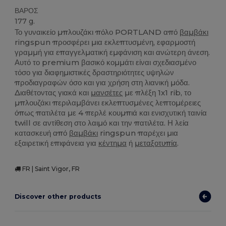
ΒΑΡΟΣ
177 g.
Το γυναικείο μπλουζάκι πόλο PORTLAND από
βαμβάκι
ringspun προσφέρει μια εκλεπτυσμένη, εφαρμοστή
γραμμή για επαγγελματική εμφάνιση και ανώτερη άνεση.
Αυτό το premium βασικό κομμάτι είναι σχεδιασμένο
τόσο για διαφημιστικές δραστηριότητες υψηλών
προδιαγραφών όσο και για χρήση στη λιανική μόδα.
Διαθέτοντας γιακά και
μανσέτες
με πλέξη 1x1 rib, το
μπλουζάκι περιλαμβάνει εκλεπτυσμένες λεπτομέρειες
όπως πατιλέτα με 4 περλέ κουμπιά και ενισχυτική ταινία
twill σε αντίθεση στο λαιμό και την πατιλέτα. Η λεία
κατασκευή από
βαμβάκι
ringspun παρέχει μια
εξαιρετική επιφάνεια για
κέντημα
ή
μεταξοτυπία
.
FR | Saint Vigor, FR
Discover other products