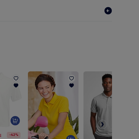
-42%
€