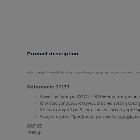
Product description
Λάβετε υπόψη ότι λόγω βαθμονόμησης της οθόνης, το χρώμα της εικόνας του προϊόντος εν
Reference: SP177
Διαπνέον ύφασμα COOL-DRY® που απομακρύνει
Ιδιότητες γρήγορου στεγνώματος για ενεργή άνεσ
Κλείσιμο λαιμού με 3 κουμπιά και κομψό χαμηλ
Ανοιχτό σημείο πρόσβασης για εύκολο
κέντημα
κα
ΒΑΡΟΣ
208 g.