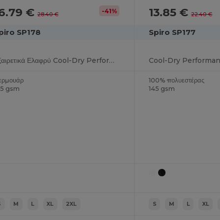
6.79 €
13.85 €
-41%
28.40 €
22.40 €
piro SP178
Spiro SP177
Εξαιρετικά Ελαφρύ Cool-Dry Performance Training Top
ερμουάρ
100% πολυεστέρας
85 gsm
145 gsm
S
M
L
XL
2XL
S
M
L
XL