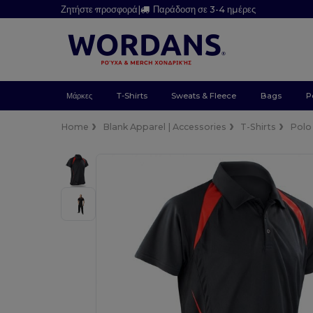
Ζητήστε προσφορά
|
Παράδοση σε 3-4 ημέρες
Μάρκες
T-Shirts
Sweats & Fleece
Bags
P
Home
Blank Apparel | Accessories
T-Shirts
Polo