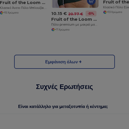
Fruit of the Loom SS255
Κλασικό Άνετο Πόλο Μπλουζάκι με Τρία Κουμπιά
10.15 €
+13 Χρώματα
+15 Χρώματα
-51%
20.77 €
Fruit of the Loom SS258
Πόλο premium με μακριά μανίκια
+7 Χρώματα
Εμφάνιση όλων
Συχνές Ερωτήσεις
Είναι κατάλληλο για μεταξοτυπία ή κέντημα;