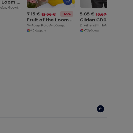
Fruit of the Loom SS402
Κλασικό Πόλο Εύκολης Φροντίδας με Γιακά με Κουμπιά
7.15 €
5.85 €
-45%
-45%
13.06 €
10.67 €
Fruit of the Loom SS212
Gildan GD040
Μπλούζα Polo Απόδοσης
DryBlend™ Πόλο Πουκάμισο από Ύφασμα Jersey που Απωθεί την Υγρασία
+10 Χρώματα
+7 Χρώματα