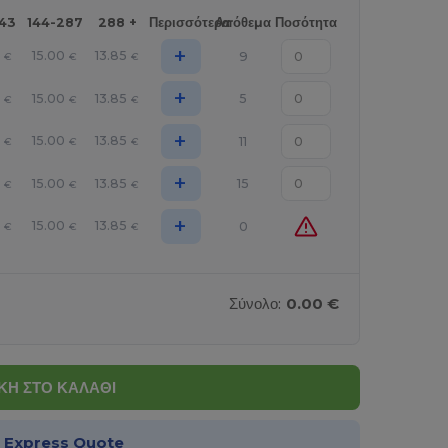
143
144-287
288 +
Περισσότερα
Απόθεμα
Ποσότητα
+
6
15.00
13.85
9
€
€
€
+
6
15.00
13.85
5
€
€
€
+
6
15.00
13.85
11
€
€
€
+
6
15.00
13.85
15
€
€
€
+
6
15.00
13.85
0
€
€
€
Σύνολο:
0.00 €
Η ΣΤΟ ΚΑΛΑΘΙ
α Express Quote