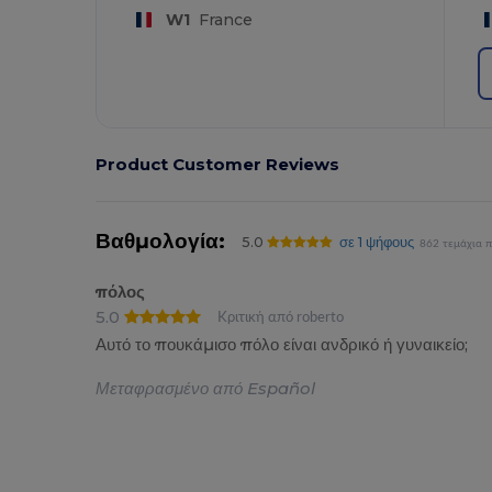
W1
France
Product Customer Reviews
Βαθμολογία:
5.0
σε 1 ψήφους
862 τεμάχια 
πόλος
5.0
Κριτική από roberto
Αυτό το πουκάμισο πόλο είναι ανδρικό ή γυναικείο;
Μεταφρασμένο από Español