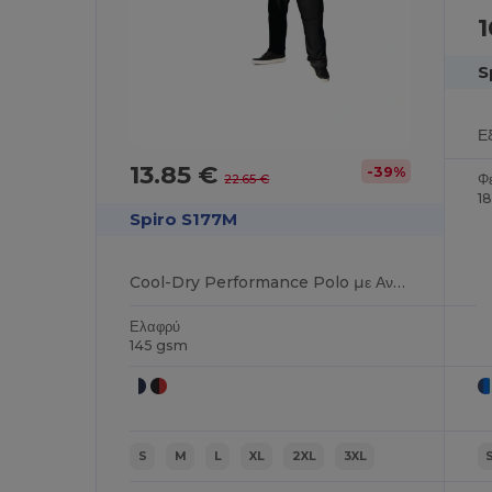
1
S
13.85 €
-39%
Φ
22.65 €
1
Spiro S177M
Cool-Dry Performance Polo με Αναπνεύσιμη Άνεση
Ελαφρύ
145 gsm
S
M
L
XL
2XL
3XL