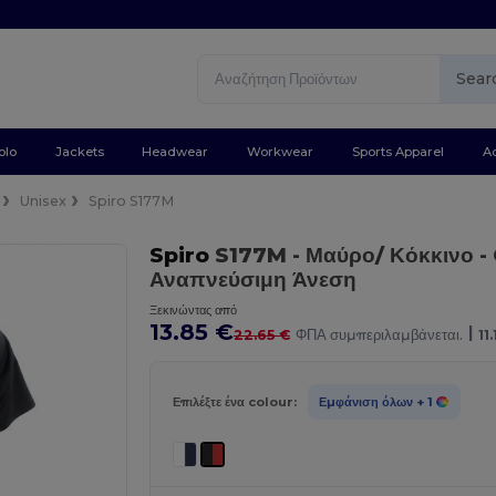
Sear
olo
Jackets
Headwear
Workwear
Sports Apparel
A
Unisex
Spiro S177M
Spiro
S177M
- Μαύρο/ Κόκκινο
-
Αναπνεύσιμη Άνεση
Ξεκινώντας από
13.85 €
|
22.65 €
ΦΠΑ συμπεριλαμβάνεται.
11
Επιλέξτε ένα colour:
Εμφάνιση όλων
+ 1