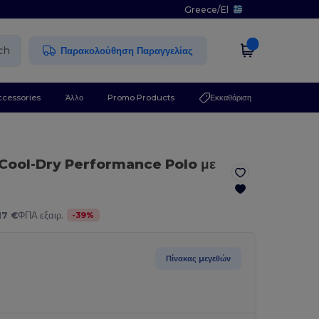
Greece
/
El
ch
Παρακολούθηση Παραγγελίας
ccessories
Άλλο
Promo Products
Εκκαθάριση
 Cool-Dry Performance Polo με
-
39
%
.17 €
ΦΠΑ εξαιρ.
Πίνακας μεγεθών