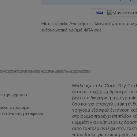
Είστε εταιρεία; Αποκτήστε πλεονεκτήματα τιμών
ενδοκοινοτικό αριθμό ΦΠΑ σας.
δέχεται να μην ταιριάζει ακριβώς με το πραγματικό χρώμα του προϊόντος.
Μπλούζα πόλο Cool-Dry Per
διατηρεί το
δέρμα
δροσερό και σ
 την υγρασία
βέλτιστη διαχείριση της υγρασί
η
όσο και για επαγγελματική έ
ωμένο στρίφωμα
γρήγορα εξασφαλίζει άνεση καθ
ι εκτύπωση μεταφοράς
στρίφωμα παρέχει επιπλέον κάλ
κομμάτι για καθημερινές δραστ
αυτό το πόλο αντέχει στην τακτ
πρόσβασης για διακόσμηση, καθ