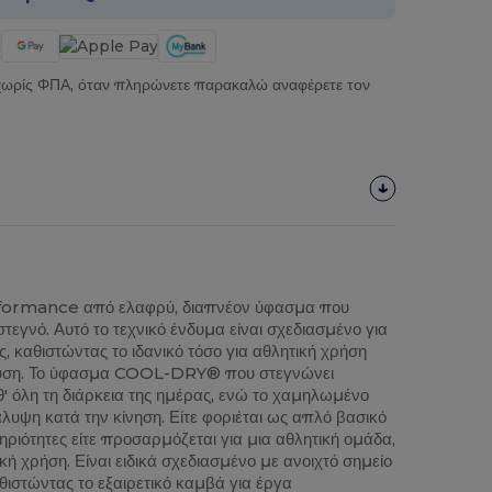
 χωρίς ΦΠΑ, όταν πληρώνετε παρακαλώ αναφέρετε τον
formance από ελαφρύ, διαπνέον ύφασμα που
τεγνό. Αυτό το τεχνικό ένδυμα είναι σχεδιασμένο για
ας, καθιστώντας το ιδανικό τόσο για αθλητική χρήση
νδυση. Το ύφασμα COOL-DRY® που στεγνώνει
' όλη τη διάρκεια της ημέρας, ενώ το χαμηλωμένο
υψη κατά την κίνηση. Είτε φοριέται ως απλό βασικό
ηριότητες είτε προσαρμόζεται για μια αθλητική ομάδα,
ική χρήση. Είναι ειδικά σχεδιασμένο με ανοιχτό σημείο
ιστώντας το εξαιρετικό καμβά για έργα