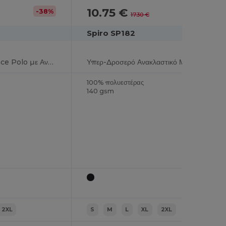
10.75 €
-38%
-38%
17.30 €
Spiro SP182
Cool-Dry Performance Polo με Αναπνεύσιμη Άνεση
Υπερ-Δροσερό Ανακλαστικό Μπλουζάκι Προπόνησης
100% πολυεστέρας
140 gsm
2XL
S
M
L
XL
2XL