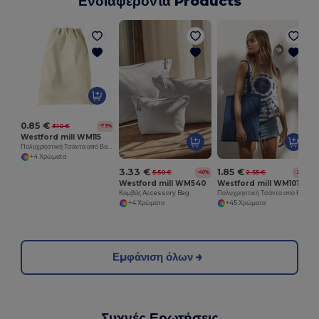
Ενδιαφέροντα Products
0.85 €
3.10 €
-73%
Westford mill WM115
Πολυχρηστική Τσάντα από Βαμβάκι με Προσαρμόσιμα Μεγέθη
+4 Χρώματα
3.33 €
1.85 €
5.50 €
2.55 €
-40%
-27%
Westford mill WM540
Westford mill WM101
Καμβάς Accessory Bag
Πολυχρηστική Τσάντα από Βαμβάκι για Προσαρμογή
+4 Χρώματα
+45 Χρώματα
Εμφάνιση όλων
Συχνές Ερωτήσεις