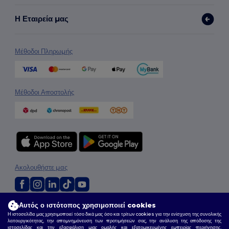
Η Εταιρεία μας
Μέθοδοι Πληρωμής
Μέθοδοι Αποστολής
Ακολουθήστε μας
Αυτός ο ιστότοπος χρησιμοποιεί cookies
2026. Όλα τα Δικαιώματα Διατηρούνται
Η ιστοσελίδα μας χρησιμοποιεί τόσο δικά μας όσο και τρίτων cookies για την ενίσχυση της συνολικής
Όροι & Προϋποθέσεις
|
Πολιτική Απορρήτου
|
Πολιτική για τα Cookies
|
Site Map
λειτουργικότητας, την απομνημόνευση των προτιμήσεών σας, την ανάλυση της απόδοσης της
ιστοσελίδας και την εξασφάλιση μιας ομαλής και εξατομικευμένης εμπειρίας περιήγησης,