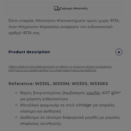
Γρήγορη Αποστολή
Είστε εταιρεία; Αποκτήστε πλεονεκτήματα τιμών χωρίς ΦΠΑ,
όταν πληρώνετε παρακαλώ αναφέρετε τον ενδοκοινοτικό
αριθμό ΦΠΑ σας.
Product description
Λάβετε υπόψη ότι λόγω βαθμονόμησης της οθόνης, το χρώμα της εικόνας του προϊόντος
ενδέχεται να μην ταιριάζει ακριβώς με το πραγματικό χρώμα του προϊόντος.
Reference: W530L, W530M, W530S, W530XS
Βαρύς βουρτσισμένος βαμβακερός
καμβάς
407 g/m²
για μέγιστη ανθεκτικότητα
Μεταλλικό φερμουάρ σε στυλ vintage για ασφαλές
κλείσιμο και αισθητική
Διαθέσιμο σε τέσσερα διαφορετικά μεγέθη με μεγάλες
επιφάνειες εκτύπωσης