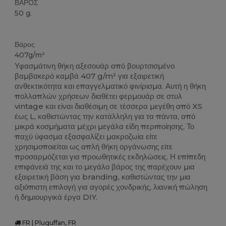
ΒΑΡΟΣ
50 g.
Custom
Υψηλό Απόθεμα
Βάρος
407g/m²
Υφασμάτινη θήκη αξεσουάρ από βουρτσισμένο
βαμβακερό καμβά 407 g/m² για εξαιρετική
ανθεκτικότητα και επαγγελματικό φινίρισμα. Αυτή η θήκη
πολλαπλών χρήσεων διαθέτει φερμουάρ σε στυλ
vintage και είναι διαθέσιμη σε τέσσερα μεγέθη από XS
έως L, καθιστώντας την κατάλληλη για τα πάντα, από
μικρά κοσμήματα μέχρι μεγάλα είδη περιποίησης. Το
παχύ ύφασμα εξασφαλίζει μακροζωία είτε
χρησιμοποιείται ως απλή θήκη οργάνωσης είτε
προσαρμόζεται για προωθητικές εκδηλώσεις. Η επίπεδη
επιφάνειά της και το μεγάλο βάρος της παρέχουν μια
εξαιρετική βάση για branding, καθιστώντας την μια
αξιόπιστη επιλογή για αγορές χονδρικής, λιανική πώληση
ή δημιουργικά έργα DIY.
FR | Pluguffan, FR