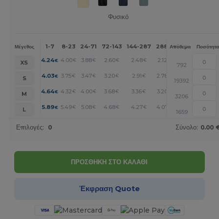
Φυσικό
1-7
8-23
24-71
72-143
144-287
288 +
Περισσότερα
Μέγεθος
Απόθεμα
Ποσότητα
+
4.24
4.00
3.88
2.60
2.48
2.12
€
€
€
€
€
€
XS
792
+
4.03
3.75
3.47
3.20
2.91
2.78
€
€
€
€
€
€
S
19392
+
4.64
4.32
4.00
3.68
3.36
3.20
€
€
€
€
€
€
M
3206
+
5.89
5.49
5.08
4.68
4.27
4.07
€
€
€
€
€
€
L
1659
Επιλογές:
0
Σύνολο:
0.00 
ΠΡΟΣΘΗΚΗ ΣΤΟ ΚΑΛΑΘΙ
Έκφραση Quote