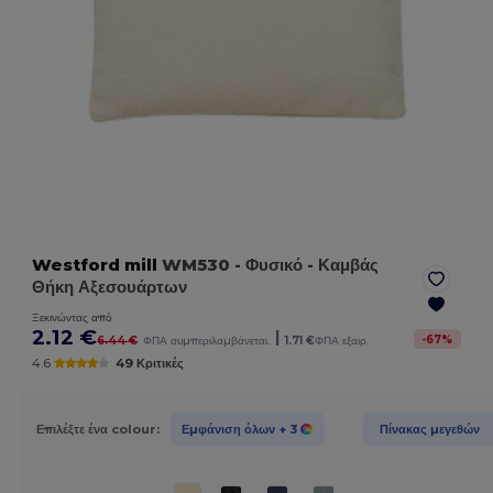
Westford mill
WM530
- Φυσικό
- Καμβάς
Θήκη Αξεσουάρτων
Ξεκινώντας από
2.12 €
|
-
67
%
6.44 €
ΦΠΑ συμπεριλαμβάνεται.
1.71 €
ΦΠΑ εξαιρ.
4.6
49 Κριτικές
Επιλέξτε ένα colour:
Εμφάνιση όλων
+ 3
Πίνακας μεγεθών