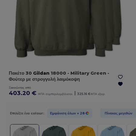
Πακέτο 30
Gildan
18000
- Military Green
-
Φούτερ με στρογγυλή λαιμόκοψη
Ξεκινώντας από
403.20 €
|
ΦΠΑ συμπεριλαμβάνεται.
325.16 €
ΦΠΑ εξαιρ.
Επιλέξτε ένα colour:
Εμφάνιση όλων
+ 28
Πίνακας μεγεθών