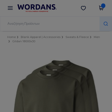
×
Εφαρμογή Wordans
Λήψη app
Καλύτερες τιμές στην εφαρμογή!
Home
Blank Apparel | Accessories
Sweats & Fleece
Men
Gildan 18000x30