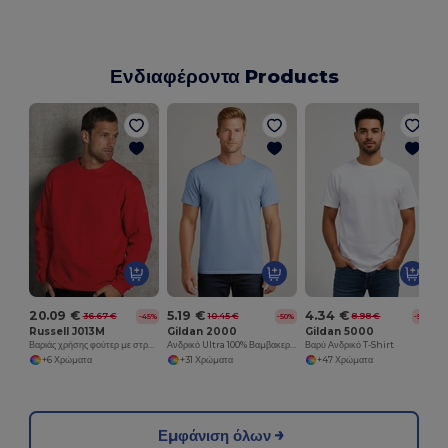
Ενδιαφέροντα Products
20.09 €
5.19 €
4.34 €
36.67 €
10.45 €
8.98 €
-45%
-50%
-52%
Russell J013M
Gildan 2000
Gildan 5000
Βαριάς χρήσης φούτερ με στρογγυλή λαιμόκοψη
Ανδρικό Ultra 100% Βαμβακερό T-Shirt
Βαρύ Ανδρικό T-Shirt
+6 Χρώματα
+31 Χρώματα
+47 Χρώματα
Εμφάνιση όλων