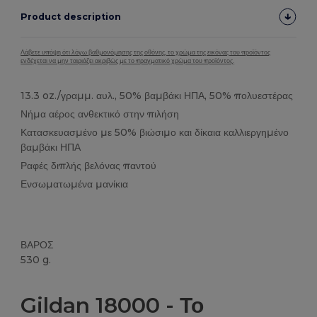
Product description
Λάβετε υπόψη ότι λόγω βαθμονόμησης της οθόνης, το χρώμα της εικόνας του προϊόντος
ενδέχεται να μην ταιριάζει ακριβώς με το πραγματικό χρώμα του προϊόντος.
13.3 oz./γραμμ. αυλ., 50% βαμβάκι ΗΠΑ, 50% πολυεστέρας
Νήμα αέρος ανθεκτικό στην πιλήση
Κατασκευασμένο με 50% βιώσιμο και δίκαια καλλιεργημένο
βαμβάκι ΗΠΑ
Ραφές διπλής βελόνας παντού
Ενσωματωμένα μανίκια
ΒΑΡΟΣ
530 g.
Υψηλό Απόθεμα
Custom
Gildan 18000 - Το