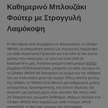
Καθημερινό Μπλουζάκι
Φούτερ με Στρογγυλή
Λαιμόκοψη
Η Wordans είναι περήφανη να παρουσιάσει το Gildan
18000, το απαραίτητο φούτερ με στρογγυλή λαιμόκοψη
για κάθε περίσταση! Πρόκειται για ένα από τα πιο άνετα
φούτερ που υπάρχουν, γι’ αυτό και είναι από τα
bestsellers μας. Κατασκευασμένο από μείγμα
50/50
βαμβάκι ΗΠΑ/πολυεστέρα, μπορείτε να είστε σίγουροι ότι
το Gildan 18000 θα διατηρήσει το σχήμα και την αίσθησή
του για πολύ καιρό μετά την αγορά. Όπως πολλά φούτερ
της Gildan, το 18000 είναι ιδανικό για καθημερινή χρήση,
ανεξαρτήτως δραστηριότητας, είτε κάνετε δουλειές είτε
περνάτε μια χαλαρή μέρα στον καναπέ. Με πάνω από
20 διαφορετικά χρώματα διαθέσιμα, υπάρχει σίγουρα ένα
Gildan 18000 που ταιριάζει με κάθε ντύσιμο, οπότε
αποκτήστε το δικό σας σήμερα στη Wordans!