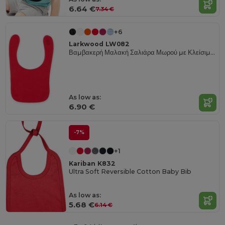
6.64 €
7.34 €
+6
Larkwood LW082
Βαμβακερή Μαλακή Σαλιάρα Μωρού με Κλείσιμο Velcro
As low as:
6.90 €
-7%
+1
Kariban K832
Ultra Soft Reversible Cotton Baby Bib
As low as:
5.68 €
6.14 €