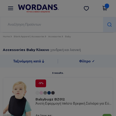
×
Εφαρμογή Wordans
Λήψη app
Καλύτερες τιμές στην εφαρμογή!
Home
Blank Apparel | Accessories
Accessories
Baby
Accessories Baby Κόκκινο
χονδρική και λιανική
Ταξινόμηση κατά
Φίλτρο
✓
3 results.
-9%
Babybugz BZ012
Άνετη Εφαρμογή Velcro Βρεφική Σαλιάρα για Εύκολη Σίτιση
As low as: