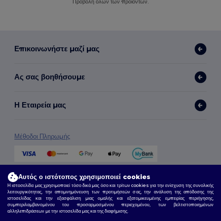
Προβολή όλων των προϊόντων.
Επικοινωνήστε μαζί μας
Ας σας βοηθήσουμε
Η Εταιρεία μας
Μέθοδοι Πληρωμής
Μέθοδοι Αποστολής
Αυτός ο ιστότοπος χρησιμοποιεί cookies
Η ιστοσελίδα μας χρησιμοποιεί τόσο δικά μας όσο και τρίτων cookies για την ενίσχυση της συνολικής
λειτουργικότητας, την απομνημόνευση των προτιμήσεών σας, την ανάλυση της απόδοσης της
ιστοσελίδας και την εξασφάλιση μιας ομαλής και εξατομικευμένης εμπειρίας περιήγησης,
συμπεριλαμβανομένου του προσαρμοσμένου περιεχομένου, των βελτιστοποιημένων
αλληλεπιδράσεων με την ιστοσελίδα μας και της διαφήμισης.