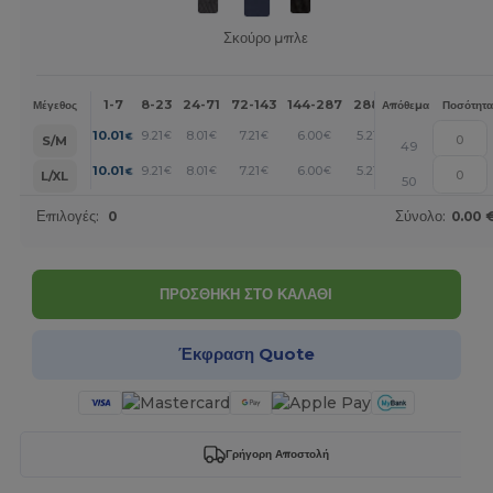
Σκούρο μπλε
1-7
8-23
24-71
72-143
144-287
288 +
Περισσότερα
Μέγεθος
Απόθεμα
Ποσότητα
+
10.01
9.21
8.01
7.21
6.00
5.21
€
€
€
€
€
€
S/M
49
+
10.01
9.21
8.01
7.21
6.00
5.21
€
€
€
€
€
€
L/XL
50
Επιλογές:
0
Σύνολο:
0.00 
ΠΡΟΣΘΗΚΗ ΣΤΟ ΚΑΛΑΘΙ
Έκφραση Quote
Γρήγορη Αποστολή