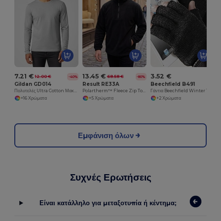
7.21 €
13.45 €
3.52 €
12.00 €
68.58 €
-40%
-80%
Gildan GD014
Result RE33A
Beechfield B491
Πολυτελές Ultra Cotton Μακρυμάνικο T-Shirt για Ενήλικες
Polartherm™ Fleece Zip Top με Adjustable Hem
Γάντια Beechfield Winter Tech-Friendly Fingerless Mittens
+16 Χρώματα
+5 Χρώματα
+2 Χρώματα
Εμφάνιση όλων
Συχνές Ερωτήσεις
Είναι κατάλληλο για μεταξοτυπία ή κέντημα;