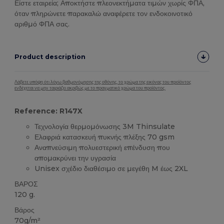
Είστε εταιρεία; Αποκτήστε πλεονεκτήματα τιμών χωρίς ΦΠΑ,
όταν πληρώνετε παρακαλώ αναφέρετε τον ενδοκοινοτικό
αριθμό ΦΠΑ σας.
Product description
Λάβετε υπόψη ότι λόγω βαθμονόμησης της οθόνης, το χρώμα της εικόνας του προϊόντος
ενδέχεται να μην ταιριάζει ακριβώς με το πραγματικό χρώμα του προϊόντος.
Reference: R147X
Τεχνολογία θερμομόνωσης 3M Thinsulate
Ελαφριά κατασκευή πυκνής πλέξης 70 gsm
Αναπνεύσιμη πολυεστερική επένδυση που
απομακρύνει την υγρασία
Unisex σχέδιο διαθέσιμο σε μεγέθη M έως 2XL
ΒΑΡΟΣ
120 g.
Βάρος
70g/m²