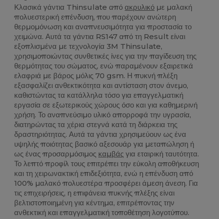
Κλασικά γάντια Thinsulate από
ακρυλικό
με μαλακή
πολυεστερική επένδυση, που παρέχουν ανώτερη
θερμομόνωση και αναπνευσιμότητα για προστασία το
χειμώνα. Αυτά τα γάντια RS147 από τη Result είναι
εξοπλισμένα με τεχνολογία 3M Thinsulate,
χρησιμοποιώντας συνθετικές ίνες για την παγίδευση της
θερμότητας του σώματος, ενώ παραμένουν εξαιρετικά
ελαφριά με βάρος μόλις 70 gsm. Η πυκνή πλέξη
εξασφαλίζει ανθεκτικότητα και αντίσταση στον άνεμο,
καθιστώντας τα κατάλληλα τόσο για επαγγελματική
εργασία σε εξωτερικούς χώρους όσο και για καθημερινή
χρήση. Το αναπνεύσιμο υλικό απορροφά την υγρασία,
διατηρώντας τα χέρια στεγνά κατά τη διάρκεια της
δραστηριότητας. Αυτά τα γάντια χρησιμεύουν ως ένα
υψηλής ποιότητας βασικό αξεσουάρ για μεταπώληση ή
ως ένας προσαρμόσιμος
καμβάς
για εταιρική ταυτότητα.
Το λεπτό προφίλ τους επιτρέπει την εύκολη αποθήκευση
και τη χειρωνακτική επιδεξιότητα, ενώ η επένδυση από
100% μαλακό πολυεστέρα προσφέρει άμεση άνεση. Για
τις επιχειρήσεις, η επιφάνεια πυκνής πλέξης είναι
βελτιστοποιημένη για κέντημα, επιτρέποντας την
ανθεκτική και επαγγελματική τοποθέτηση λογοτύπου.