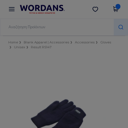
×
Εφαρμογή Wordans
Λήψη app
Καλύτερες τιμές στην εφαρμογή!
Home
Blank Apparel | Accessories
Accessories
Gloves
Unisex
Result RS147