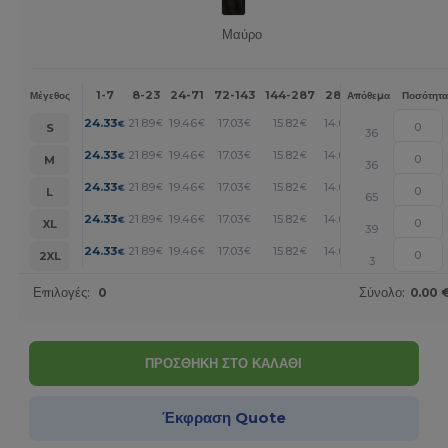
Μαύρο
1-7
8-23
24-71
72-143
144-287
288 +
Περισσότερα
Μέγεθος
Απόθεμα
Ποσότητα
+
24.33
21.89
19.46
17.03
15.82
14.60
€
€
€
€
€
€
S
36
+
24.33
21.89
19.46
17.03
15.82
14.60
€
€
€
€
€
€
M
36
+
24.33
21.89
19.46
17.03
15.82
14.60
€
€
€
€
€
€
L
65
+
24.33
21.89
19.46
17.03
15.82
14.60
€
€
€
€
€
€
XL
39
+
24.33
21.89
19.46
17.03
15.82
14.60
€
€
€
€
€
€
2XL
3
Επιλογές:
0
Σύνολο:
0.00 
ΠΡΟΣΘΗΚΗ ΣΤΟ ΚΑΛΑΘΙ
Έκφραση Quote