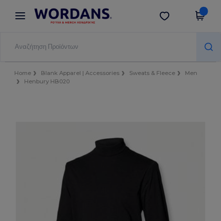
×
Εφαρμογή Wordans
Λήψη app
Καλύτερες τιμές στην εφαρμογή!
Home
Blank Apparel | Accessories
Sweats & Fleece
Men
Henbury HB020