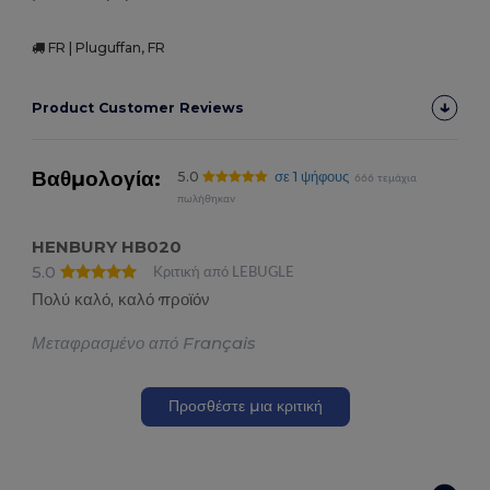
FR | Pluguffan, FR
Product Customer Reviews
Βαθμολογία:
5.0
σε 1 ψήφους
666 τεμάχια
πωλήθηκαν
HENBURY HB020
5.0
Κριτική από LEBUGLE
Πολύ καλό, καλό προϊόν
Μεταφρασμένο από Français
Προσθέστε μια κριτική