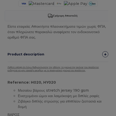
Γρήγορη Αποστολή
Είστε εταιρεία; Αποκτήστε πλεονεκτήματα τιμών χωρίς ΦΠΑ,
όταν πληρώνετε παρακαλώ αναφέρετε τον ενδοκοινοτικό
αριθμό ΦΠΑ σας.
Product description
Λάβετε υπόψη ότι λόγω βαθμονόμησης της οθόνης, το χρώμα της εικόνας του προϊόντος
ενδέχεται να μην ταιριάζει ακριβώς με το πραγματικό χρώμα του προϊόντος.
Reference: H020, HY020
Μεσαίου βάρους stretch jersey 190 gsm
Ενισχυμένοι ώμοι και λαιμόκοψη με διπλές ραφές
Ζιβάγκο διπλής στρώσης για επιπλέον ζεστασιά και
δομή
ΒΑΡΟΣ