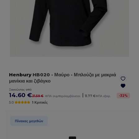
Henbury
HB020
- Μαύρο
- Μπλούζα με μακριά
μανίκια και ζιβάγκο
Ξεκινώντας από
14.60 €
|
-
32
%
21.59 €
ΦΠΑ συμπεριλαμβάνεται.
11.77 €
ΦΠΑ εξαιρ.
5.0
1 Κριτικές
Πίνακας μεγεθών