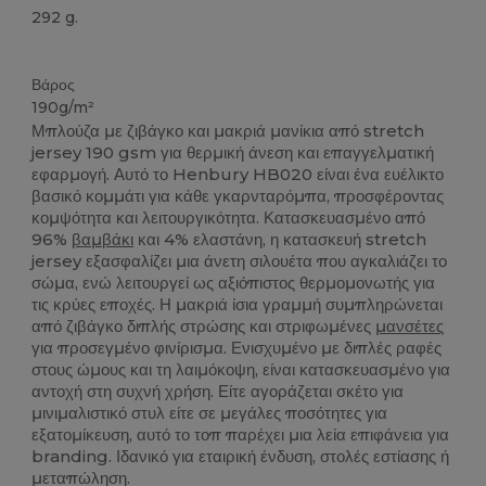
292 g.
Θερμικός
Θερμικός
Βάρος
190g/m²
Μπλούζα με ζιβάγκο και μακριά μανίκια από stretch
jersey 190 gsm για θερμική άνεση και επαγγελματική
εφαρμογή. Αυτό το Henbury HB020 είναι ένα ευέλικτο
βασικό κομμάτι για κάθε γκαρνταρόμπα, προσφέροντας
κομψότητα και λειτουργικότητα. Κατασκευασμένο από
96%
βαμβάκι
και 4% ελαστάνη, η κατασκευή stretch
jersey εξασφαλίζει μια άνετη σιλουέτα που αγκαλιάζει το
σώμα, ενώ λειτουργεί ως αξιόπιστος θερμομονωτής για
τις κρύες εποχές. Η μακριά ίσια γραμμή συμπληρώνεται
από ζιβάγκο διπλής στρώσης και στριφωμένες
μανσέτες
για προσεγμένο φινίρισμα. Ενισχυμένο με διπλές ραφές
στους ώμους και τη λαιμόκοψη, είναι κατασκευασμένο για
αντοχή στη συχνή χρήση. Είτε αγοράζεται σκέτο για
μινιμαλιστικό στυλ είτε σε μεγάλες ποσότητες για
εξατομίκευση, αυτό το τοπ παρέχει μια λεία επιφάνεια για
branding. Ιδανικό για εταιρική ένδυση, στολές εστίασης ή
μεταπώληση.