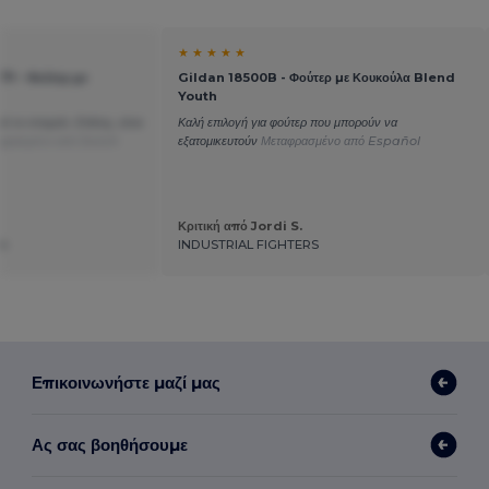
★ ★ ★ ★ ★
71 - Φούτερ με
Gildan 18500B - Φούτερ με Κουκούλα Blend
Youth
 το στοιχείο. Επίσης, είναι
Καλή επιλογή για φούτερ που μπορούν να
φρασμένο από Dutch
εξατομικευτούν
Μεταφρασμένο από Español
Κριτική από Jordi S.
am
INDUSTRIAL FIGHTERS
Επικοινωνήστε μαζί μας
Ας σας βοηθήσουμε