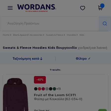
×
Εφαρμογή Wordans
Λήψη app
Καλύτερες τιμές στην εφαρμογή!
Home
Blank Apparel | Accessories
Sweats & Fleece
Hoodies
Kids
Sweats & Fleece Hoodies Kids Βουργουνδία
χονδρική και λιανική
Ταξινόμηση κατά
Φίλτρο
✓
7 results.
-45%
+11
Fruit of the Loom SC371
Φούτερ με Κουκούλα (62-034-0)
As low as: