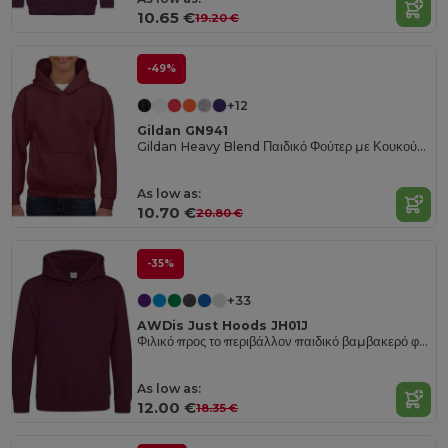
10.65 €
19.20 €
-49%
+12
Gildan GN941
Gildan Heavy Blend Παιδικό Φούτερ με Κουκούλα GN941
As low as:
10.70 €
20.80 €
-35%
+33
AWDis Just Hoods JH01J
Φιλικό προς το περιβάλλον παιδικό βαμβακερό φούτερ με τσέπη καγκουρό
As low as:
12.00 €
18.35 €