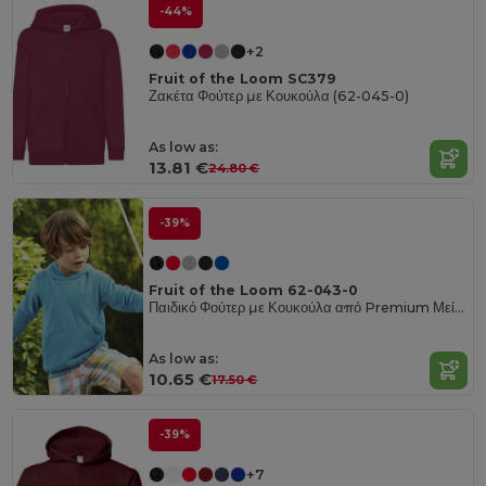
-44%
+2
Fruit of the Loom SC379
Ζακέτα Φούτερ με Κουκούλα (62-045-0)
As low as:
13.81 €
24.80 €
-39%
Fruit of the Loom 62-043-0
Παιδικό Φούτερ με Κουκούλα από Premium Μείγμα Βαμβακιού
As low as:
10.65 €
17.50 €
-39%
+7