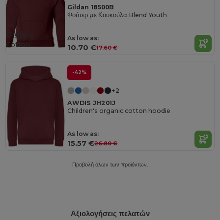
Gildan 18500B
Φούτερ με Κουκούλα Blend Youth
Organic
As low as:
Cotton
10.70 €
17.60 €
-42%
+2
AWDIS JH201J
Children's organic cotton hoodie
As low as:
15.57 €
26.80 €
Προβολή όλων των προϊόντων.
Αξιολογήσεις πελατών