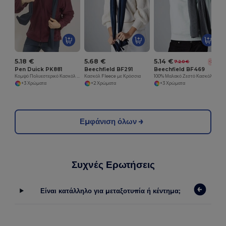
5.18 €
5.68 €
5.14 €
7.20 €
-29%
Pen Duick PK881
Beechfield BF291
Beechfield BF469
Κομψό Πολυεστερικό Κασκόλ Χωρίς Χνούδι με Λογότυπο
Κασκόλ Fleece με Κρόσσια
100% Μαλακό Ζεστό Κασκόλ
+3 Χρώματα
+2 Χρώματα
+3 Χρώματα
Εμφάνιση όλων
Συχνές Ερωτήσεις
Είναι κατάλληλο για μεταξοτυπία ή κέντημα;