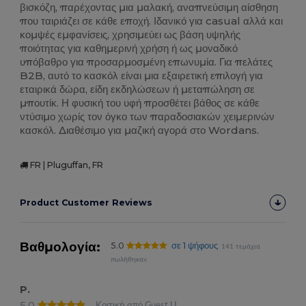
βισκόζη, παρέχοντας μια μαλακή, αναπνεύσιμη αίσθηση
που ταιριάζει σε κάθε εποχή. Ιδανικό για casual αλλά και
κομψές εμφανίσεις, χρησιμεύει ως βάση υψηλής
ποιότητας για καθημερινή χρήση ή ως μοναδικό
υπόβαθρο για προσαρμοσμένη επωνυμία. Για πελάτες
B2B, αυτό το κασκόλ είναι μια εξαιρετική επιλογή για
εταιρικά δώρα, είδη εκδηλώσεων ή μεταπώληση σε
μπουτίκ. Η φυσική του υφή προσθέτει βάθος σε κάθε
ντύσιμο χωρίς τον όγκο των παραδοσιακών χειμερινών
κασκόλ. Διαθέσιμο για μαζική αγορά στο Wordans.
FR | Pluguffan, FR
Product Customer Reviews
Βαθμολογία:
5.0
σε 1 ψήφους
141 τεμάχια
πωλήθηκαν
P.
5.0
Κριτική από Guest U.