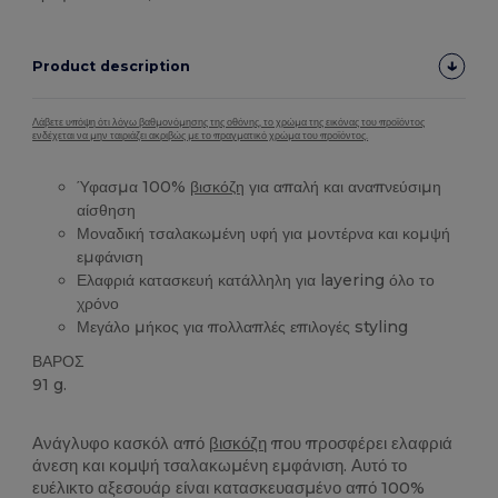
Product description
Λάβετε υπόψη ότι λόγω βαθμονόμησης της οθόνης, το χρώμα της εικόνας του προϊόντος
ενδέχεται να μην ταιριάζει ακριβώς με το πραγματικό χρώμα του προϊόντος.
Ύφασμα 100%
βισκόζη
για απαλή και αναπνεύσιμη
αίσθηση
Μοναδική τσαλακωμένη υφή για μοντέρνα και κομψή
εμφάνιση
Ελαφριά κατασκευή κατάλληλη για layering όλο το
χρόνο
Μεγάλο μήκος για πολλαπλές επιλογές styling
ΒΑΡΟΣ
91 g.
Υψηλό Απόθεμα
Ανάγλυφο κασκόλ από
βισκόζη
που προσφέρει ελαφριά
άνεση και κομψή τσαλακωμένη εμφάνιση. Αυτό το
ευέλικτο αξεσουάρ είναι κατασκευασμένο από 100%