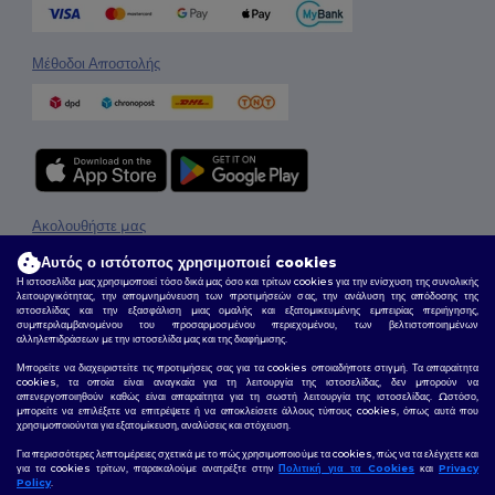
Μέθοδοι Αποστολής
Ακολουθήστε μας
Αυτός ο ιστότοπος χρησιμοποιεί cookies
Η ιστοσελίδα μας χρησιμοποιεί τόσο δικά μας όσο και τρίτων cookies για την ενίσχυση της συνολικής
λειτουργικότητας, την απομνημόνευση των προτιμήσεών σας, την ανάλυση της απόδοσης της
2026. Όλα τα Δικαιώματα Διατηρούνται
ιστοσελίδας και την εξασφάλιση μιας ομαλής και εξατομικευμένης εμπειρίας περιήγησης,
συμπεριλαμβανομένου του προσαρμοσμένου περιεχομένου, των βελτιστοποιημένων
Όροι & Προϋποθέσεις
|
Πολιτική Απορρήτου
|
Πολιτική για τα Cookies
|
Site Map
αλληλεπιδράσεων με την ιστοσελίδα μας και της διαφήμισης.
Μπορείτε να διαχειριστείτε τις προτιμήσεις σας για τα cookies οποιαδήποτε στιγμή. Τα απαραίτητα
cookies, τα οποία είναι αναγκαία για τη λειτουργία της ιστοσελίδας, δεν μπορούν να
απενεργοποιηθούν καθώς είναι απαραίτητα για τη σωστή λειτουργία της ιστοσελίδας. Ωστόσο,
μπορείτε να επιλέξετε να επιτρέψετε ή να αποκλείσετε άλλους τύπους cookies, όπως αυτά που
χρησιμοποιούνται για εξατομίκευση, αναλύσεις και στόχευση.
Για περισσότερες λεπτομέρειες σχετικά με το πώς χρησιμοποιούμε τα cookies, πώς να τα ελέγχετε και
για τα cookies τρίτων, παρακαλούμε ανατρέξτε στην
Πολιτική για τα Cookies
και
Privacy
Policy
.