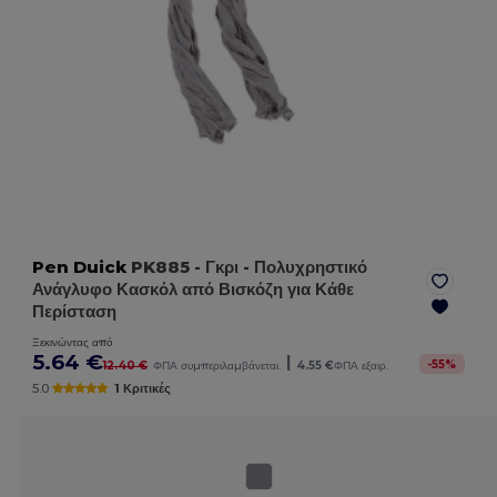
Pen Duick
PK885
- Γκρι
- Πολυχρηστικό
Ανάγλυφο Κασκόλ από Βισκόζη για Κάθε
Περίσταση
Ξεκινώντας από
5.64 €
|
-
55
%
12.40 €
ΦΠΑ συμπεριλαμβάνεται.
4.55 €
ΦΠΑ εξαιρ.
5.0
1 Κριτικές