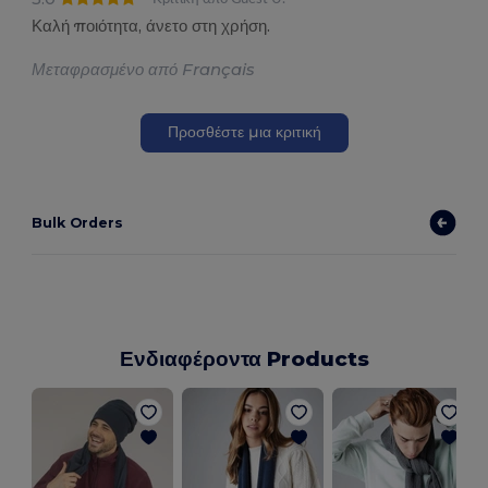
Καλή ποιότητα, άνετο στη χρήση.
Μεταφρασμένο από Français
Προσθέστε μια κριτική
Bulk Orders
Ενδιαφέροντα Products
Γ