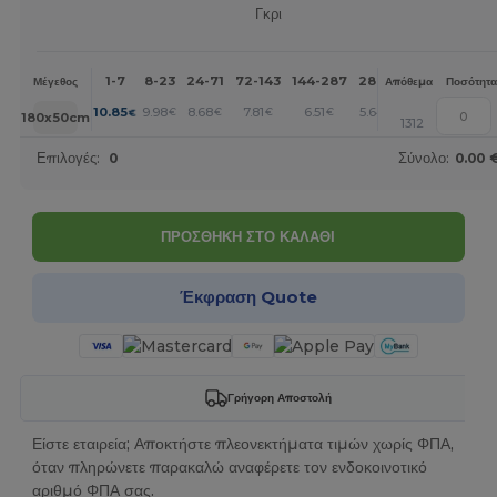
Γκρι
1-7
8-23
24-71
72-143
144-287
288 +
Περισσότερα
Μέγεθος
Απόθεμα
Ποσότητα
+
10.85
9.98
8.68
7.81
6.51
5.64
€
€
€
€
€
€
180x50cm
1312
Επιλογές:
0
Σύνολο:
0.00 
ΠΡΟΣΘΗΚΗ ΣΤΟ ΚΑΛΑΘΙ
Έκφραση Quote
Γρήγορη Αποστολή
Είστε εταιρεία; Αποκτήστε πλεονεκτήματα τιμών χωρίς ΦΠΑ,
όταν πληρώνετε παρακαλώ αναφέρετε τον ενδοκοινοτικό
αριθμό ΦΠΑ σας.