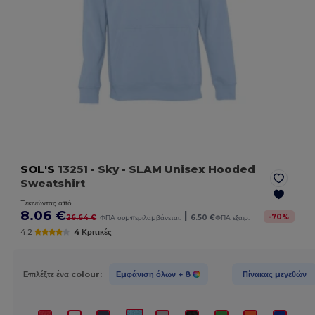
SOL'S
13251
- Sky
- SLAM Unisex Hooded
Sweatshirt
Ξεκινώντας από
8.06 €
|
-
70
%
26.64 €
ΦΠΑ συμπεριλαμβάνεται.
6.50 €
ΦΠΑ εξαιρ.
4.2
4 Κριτικές
Επιλέξτε ένα colour:
Εμφάνιση όλων
+ 8
Πίνακας μεγεθών