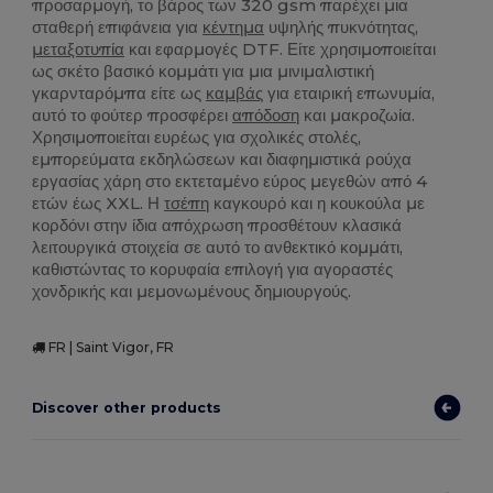
προσαρμογή, το βάρος των 320 gsm παρέχει μια
σταθερή επιφάνεια για
κέντημα
υψηλής πυκνότητας,
μεταξοτυπία
και εφαρμογές DTF. Είτε χρησιμοποιείται
ως σκέτο βασικό κομμάτι για μια μινιμαλιστική
γκαρνταρόμπα είτε ως
καμβάς
για εταιρική επωνυμία,
αυτό το φούτερ προσφέρει
απόδοση
και μακροζωία.
Χρησιμοποιείται ευρέως για σχολικές στολές,
εμπορεύματα εκδηλώσεων και διαφημιστικά ρούχα
εργασίας χάρη στο εκτεταμένο εύρος μεγεθών από 4
ετών έως XXL. Η
τσέπη
καγκουρό και η κουκούλα με
κορδόνι στην ίδια απόχρωση προσθέτουν κλασικά
λειτουργικά στοιχεία σε αυτό το ανθεκτικό κομμάτι,
καθιστώντας το κορυφαία επιλογή για αγοραστές
χονδρικής και μεμονωμένους δημιουργούς.
FR | Saint Vigor, FR
Discover other products