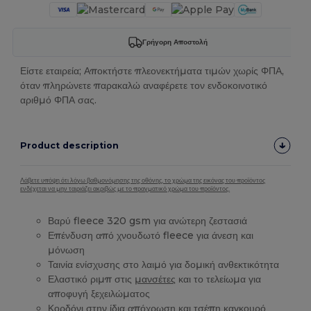
Γρήγορη Αποστολή
Είστε εταιρεία; Αποκτήστε πλεονεκτήματα τιμών χωρίς ΦΠΑ,
όταν πληρώνετε παρακαλώ αναφέρετε τον ενδοκοινοτικό
αριθμό ΦΠΑ σας.
Product description
Λάβετε υπόψη ότι λόγω βαθμονόμησης της οθόνης, το χρώμα της εικόνας του προϊόντος
ενδέχεται να μην ταιριάζει ακριβώς με το πραγματικό χρώμα του προϊόντος.
Βαρύ fleece 320 gsm για ανώτερη ζεστασιά
Επένδυση από χνουδωτό fleece για άνεση και
μόνωση
Ταινία ενίσχυσης στο λαιμό για δομική ανθεκτικότητα
Ελαστικό ριμπ στις
μανσέτες
και το τελείωμα για
αποφυγή ξεχειλώματος
Κορδόνι στην ίδια απόχρωση και
τσέπη
καγκουρό