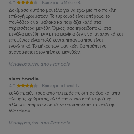
4.0
Κριτική από Mylene B.
Δοκίμασα αυτό το μοντέλο για να έχω μια πιο ποικίλη
επιλογή χρωμάτων. Το τυρκουάζ είναι υπέροχο, το
πουλόβερ είναι μαλακό και ταιριάζει καλά στα
περισσότερα μεγέθη. Όμως, σας προειδοποιώ, στα
μεγάλα μεγέθη (XXL) τα μανίκια δεν είναι αναλογικά και
επομένως είναι πολύ κοντά, πράγμα που είναι
ενοχλητικό. Το μήκος των μανικιών θα πρέπει να
αναγράφεται στον πίνακα μεγεθών.
Μεταφρασμένο από Français
slam hoodie
4.0
Κριτική από Franck E.
καλό προϊόν, τόσο από πλευράς ποιότητας όσο και από
πλευράς χρώματος, αλλά πιο στενό από τα φούτερ
άλλων εμπορικών σημάτων που πωλούνται από την
Wordans.
Μεταφρασμένο από Français