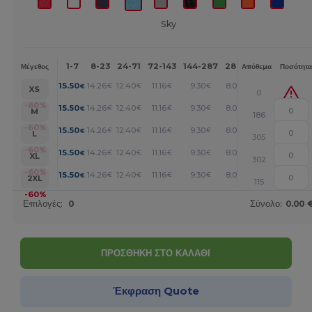
Sky
1-7
8-23
24-71
72-143
144-287
288 +
Περισσότερα
Μέγεθος
Απόθεμα
Ποσότητα
+
15.50
14.26
12.40
11.16
9.30
8.06
€
€
€
€
€
€
XS
0
+
-60%
15.50
14.26
12.40
11.16
9.30
8.06
€
€
€
€
€
€
M
186
+
-60%
15.50
14.26
12.40
11.16
9.30
8.06
€
€
€
€
€
€
L
305
+
-60%
15.50
14.26
12.40
11.16
9.30
8.06
€
€
€
€
€
€
XL
302
+
-60%
15.50
14.26
12.40
11.16
9.30
8.06
€
€
€
€
€
€
2XL
115
-60%
Επιλογές:
0
Σύνολο:
0.00 
ΠΡΟΣΘΗΚΗ ΣΤΟ ΚΑΛΑΘΙ
Έκφραση Quote