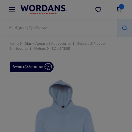
×
Εφαρμογή Wordans
Λήψη app
Καλύτερες τιμές στην εφαρμογή!
Home
Blank Apparel | Accessories
Sweats & Fleece
Hoodies
Unisex
SOL'S 13251
Αποστέλλεται σε