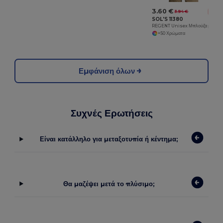
3.60 €
3.94 €
-9%
SOL'S 11380
REGENT Unisex Μπλούζα με Στρογγυλή Λαιμόκοψη
+50 Χρώματα
Εμφάνιση όλων
Συχνές Ερωτήσεις
Είναι κατάλληλο για μεταξοτυπία ή κέντημα;
Θα μαζέψει μετά το πλύσιμο;