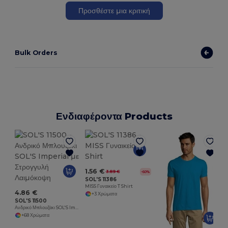
Προσθέστε μια κριτική
Bulk Orders
Ενδιαφέροντα Products
1.56 €
3.89 €
-60%
SOL'S 11386
MISS Γυναικείο T Shirt
4.86 €
+3 Χρώματα
SOL'S 11500
Ανδρικό Μπλουζάκι SOL'S Imperial με Στρογγυλή Λαιμόκοψη
+68 Χρώματα