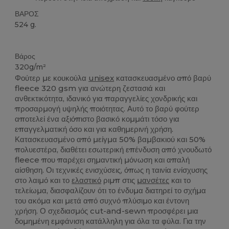
ΒΑΡΟΣ
524 g.
Custom
Βάρος
320g/m²
Φούτερ με κουκούλα
unisex
κατασκευασμένο από βαρύ
fleece 320 gsm για ανώτερη ζεστασιά και
ανθεκτικότητα, ιδανικό για παραγγελίες χονδρικής και
προσαρμογή υψηλής ποιότητας. Αυτό το βαρύ φούτερ
αποτελεί ένα αξιόπιστο βασικό κομμάτι τόσο για
επαγγελματική όσο και για καθημερινή χρήση.
Κατασκευασμένο από μείγμα 50% βαμβακιού και 50%
πολυεστέρα, διαθέτει εσωτερική επένδυση από χνουδωτό
fleece που παρέχει σημαντική μόνωση και απαλή
αίσθηση. Οι τεχνικές ενισχύσεις, όπως η ταινία ενίσχυσης
στο λαιμό και το
ελαστικό
ριμπ στις
μανσέτες
και το
τελείωμα, διασφαλίζουν ότι το ένδυμα διατηρεί το σχήμα
του ακόμα και μετά από συχνό πλύσιμο και έντονη
χρήση. Ο σχεδιασμός cut-and-sewn προσφέρει μια
δομημένη εμφάνιση κατάλληλη για όλα τα φύλα. Για την