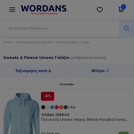
×
Εφαρμογή Wordans
Λήψη app
Καλύτερες τιμές στην εφαρμογή!
Home
Blank Apparel | Accessories
Sweats & Fleece
Unisex
Sweats & Fleece Unisex Γαλάζιο
χονδρική και λιανική
Ταξινόμηση κατά
Φίλτρο
✓
10 results.
-61%
+34
Gildan GN940
Πολυτελής Unisex Heavy Blend Hooded Sweatshirt
As low as: