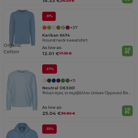
14.33 €
24.20 €
-31%
+37
Kariban K474
Round neck sweatshirt
Organic
As low as:
Cotton
12.01 €
17.35 €
-37%
+11
Neutral O63001
Φιλικό προς το περιβάλλον Unisex Οργανικό Βαμβακερό Φούτερ
As low as:
25.04 €
39.80 €
-35%