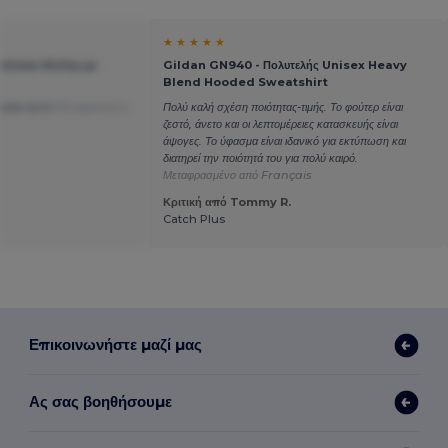
★ ★ ★ ★ ★
Unisex Φούτερ με
Gildan GN940 - Πολυτελής Unisex Heavy
Blend Hooded Sweatshirt
ατάει ζεστό
Μεταφρασμένο
Πολύ καλή σχέση ποιότητας-τιμής. Το φούτερ είναι
ζεστό, άνετο και οι λεπτομέρειες κατασκευής είναι
άψογες. Το ύφασμα είναι ιδανικό για εκτύπωση και
διατηρεί την ποιότητά του για πολύ καιρό.
Μεταφρασμένο από Français
Κριτική από Tommy R.
.
Catch Plus
Επικοινωνήστε μαζί μας
Ας σας βοηθήσουμε