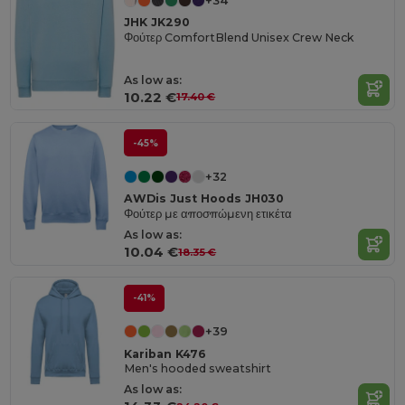
+34
JHK JK290
Φούτερ ComfortBlend Unisex Crew Neck
As low as:
10.22 €
17.40 €
-45%
+32
AWDis Just Hoods JH030
Φούτερ με αποσπώμενη ετικέτα
As low as:
10.04 €
18.35 €
-41%
+39
Kariban K476
Men's hooded sweatshirt
As low as: