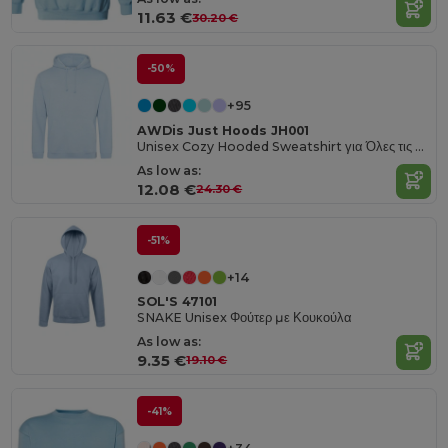
11.63 €
30.20 €
-50%
+95
AWDis Just Hoods JH001
Unisex Cozy Hooded Sweatshirt για Όλες τις Εποχές
As low as:
12.08 €
24.30 €
-51%
+14
SOL'S 47101
SNAKE Unisex Φούτερ με Κουκούλα
As low as:
9.35 €
19.10 €
-41%