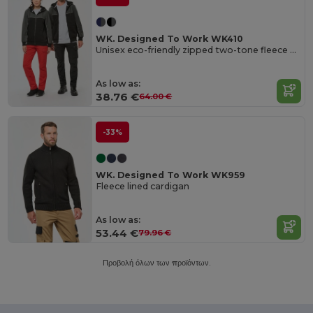
WK. Designed To Work WK410
Unisex eco-friendly zipped two-tone fleece hoodie
As low as:
38.76 €
64.00 €
-33%
WK. Designed To Work WK959
Fleece lined cardigan
As low as:
53.44 €
79.96 €
Προβολή όλων των προϊόντων.