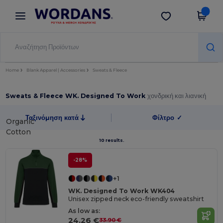
×
Εφαρμογή Wordans
Λήψη app
Καλύτερες τιμές στην εφαρμογή!
Home
Blank Apparel | Accessories
Sweats & Fleece
Sweats & Fleece WK. Designed To Work
χονδρική και λιανική
Ταξινόμηση κατά
Φίλτρο
✓
Organic
Cotton
10 results.
-28%
+1
WK. Designed To Work WK404
Unisex zipped neck eco-friendly sweatshirt
As low as:
24.26 €
33.90 €