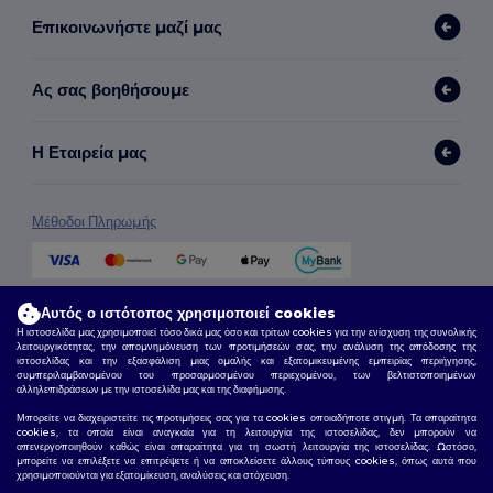
Επικοινωνήστε μαζί μας
Ας σας βοηθήσουμε
Η Εταιρεία μας
Μέθοδοι Πληρωμής
Μέθοδοι Αποστολής
Αυτός ο ιστότοπος χρησιμοποιεί cookies
Η ιστοσελίδα μας χρησιμοποιεί τόσο δικά μας όσο και τρίτων cookies για την ενίσχυση της συνολικής
λειτουργικότητας, την απομνημόνευση των προτιμήσεών σας, την ανάλυση της απόδοσης της
ιστοσελίδας και την εξασφάλιση μιας ομαλής και εξατομικευμένης εμπειρίας περιήγησης,
συμπεριλαμβανομένου του προσαρμοσμένου περιεχομένου, των βελτιστοποιημένων
αλληλεπιδράσεων με την ιστοσελίδα μας και της διαφήμισης.
Μπορείτε να διαχειριστείτε τις προτιμήσεις σας για τα cookies οποιαδήποτε στιγμή. Τα απαραίτητα
cookies, τα οποία είναι αναγκαία για τη λειτουργία της ιστοσελίδας, δεν μπορούν να
απενεργοποιηθούν καθώς είναι απαραίτητα για τη σωστή λειτουργία της ιστοσελίδας. Ωστόσο,
μπορείτε να επιλέξετε να επιτρέψετε ή να αποκλείσετε άλλους τύπους cookies, όπως αυτά που
Ακολουθήστε μας
χρησιμοποιούνται για εξατομίκευση, αναλύσεις και στόχευση.