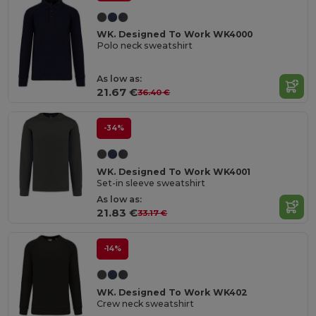
WK. Designed To Work WK4000
Polo neck sweatshirt
As low as:
21.67 €
36.40 €
-34%
WK. Designed To Work WK4001
Set-in sleeve sweatshirt
As low as:
21.83 €
33.17 €
-14%
WK. Designed To Work WK402
Crew neck sweatshirt