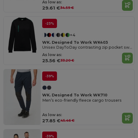
As low as:
29.61 €
34.59 €
-23%
+4
WK. Designed To Work WK403
Unisex DayToDay contrasting zip pocket sweatshirt
As low as:
25.56 €
33.20 €
-39%
WK. Designed To Work WK710
Men’s eco-friendly fleece cargo trousers
As low as:
27.85 €
45.46 €
-39%