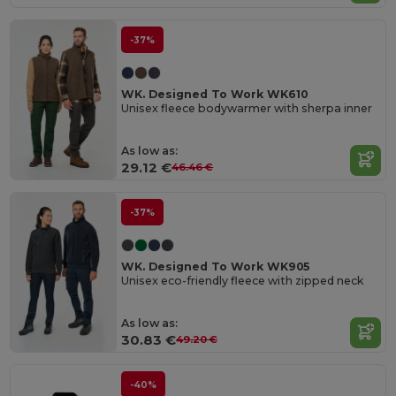
-37%
WK. Designed To Work WK610
Unisex fleece bodywarmer with sherpa inner
As low as:
29.12 €
46.46 €
-37%
WK. Designed To Work WK905
Unisex eco-friendly fleece with zipped neck
As low as:
30.83 €
49.20 €
-40%