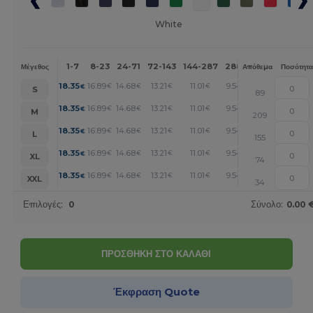
White
1-7
8-23
24-71
72-143
144-287
288 +
Περισσότερα
Μέγεθος
Απόθεμα
Ποσότητα
+
18.35
16.89
14.68
13.21
11.01
9.54
€
€
€
€
€
€
S
89
+
18.35
16.89
14.68
13.21
11.01
9.54
€
€
€
€
€
€
M
209
+
18.35
16.89
14.68
13.21
11.01
9.54
€
€
€
€
€
€
L
155
+
18.35
16.89
14.68
13.21
11.01
9.54
€
€
€
€
€
€
XL
74
+
18.35
16.89
14.68
13.21
11.01
9.54
€
€
€
€
€
€
XXL
34
Επιλογές:
0
Σύνολο:
0.00 
ΠΡΟΣΘΗΚΗ ΣΤΟ ΚΑΛΑΘΙ
Έκφραση Quote