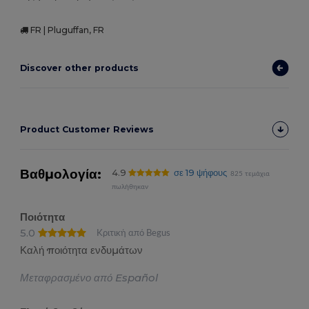
FR | Pluguffan, FR
Discover other products
Product Customer Reviews
Βαθμολογία:
4.9
σε 19 ψήφους
825 τεμάχια
πωλήθηκαν
Ποιότητα
5.0
Κριτική από Begus
Καλή ποιότητα ενδυμάτων
Μεταφρασμένο από Español