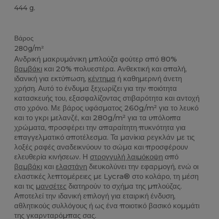
444 g.
Custom
Βάρος
280g/m²
Ανδρική μακρυμάνικη μπλούζα φούτερ από 80%
βαμβάκι
και 20% πολυεστέρα. Ανθεκτική και απαλή,
ιδανική για εκτύπωση,
κέντημα
ή καθημερινή άνετη
χρήση. Αυτό το ένδυμα ξεχωρίζει για την ποιότητα
κατασκευής του, εξασφαλίζοντας στιβαρότητα και αντοχή
στο χρόνο. Με βάρος υφάσματος 260g/m² για το λευκό
και το γκρι μελανζέ, και 280g/m² για τα υπόλοιπα
χρώματα, προσφέρει την απαραίτητη πυκνότητα για
επαγγελματικό αποτέλεσμα. Τα μανίκια ρεγκλάν με τις
λοξές ραφές αναδεικνύουν το σώμα και προσφέρουν
ελευθερία κινήσεων. Η
στρογγυλή λαιμόκοψη
από
βαμβάκι
και
ελαστάνη
διευκολύνει την εφαρμογή, ενώ οι
ελαστικές λεπτομέρειες με Lycra® στο κολάρο, τη μέση
και τις
μανσέτες
διατηρούν το σχήμα της μπλούζας.
Αποτελεί την ιδανική επιλογή για εταιρική ένδυση,
αθλητικούς συλλόγους ή ως ένα ποιοτικό βασικό κομμάτι
της γκαρνταρόμπας σας.