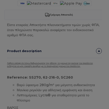
Γρήγορη Αποστολή
Είστε εταιρεία; Αποκτήστε πλεονεκτήματα τιμών χωρίς ΦΠΑ,
όταν πληρώνετε παρακαλώ αναφέρετε τον ενδοκοινοτικό
αριθμό ΦΠΑ σας.
Product description
Λάβετε υπόψη ότι λόγω βαθμονόμησης της οθόνης, το χρώμα της εικόνας του προϊόντος
ενδέχεται να μην ταιριάζει ακριβώς με το πραγματικό χρώμα του προϊόντος.
Reference: SS270, 62-216-0, SC260
Βαρύ ύφασμα 280g/m² για μέγιστη ανθεκτικότητα
Μανίκια ρεγκλάν για αθλητική εμφάνιση και άνεση
Λεπτομέρειες Lycra® για σταθερότητα μετά το
πλύσιμο
ΒΑΡΟΣ