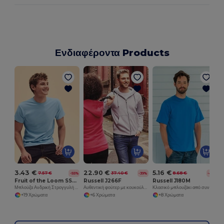
Ενδιαφέροντα Products
3.43 €
22.90 €
5.16 €
7.57 €
37.40 €
8.68 €
-55%
-39%
-41%
Fruit of the Loom SS048
Russell J266F
Russell J180M
Μπλούζα Ανδρική Στρογγυλή Λαιμόκοψη Premium Βαμβάκι
Αυθεντική φούτερ με κουκούλα και φερμουάρ
Κλασικό μπλουζάκι από συνεχές νήμα warp
+19 Χρώματα
+6 Χρώματα
+8 Χρώματα