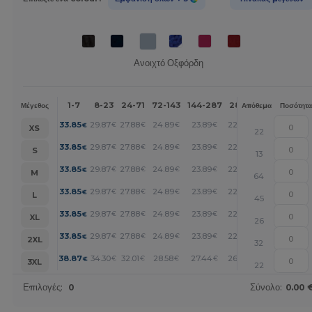
Ανοιχτό Οξφόρδη
1-7
8-23
24-71
72-143
144-287
288 +
Περισσότερα
Μέγεθος
Απόθεμα
Ποσότητα
+
33.85
29.87
27.88
24.89
23.89
22.90
€
€
€
€
€
€
XS
22
+
33.85
29.87
27.88
24.89
23.89
22.90
€
€
€
€
€
€
S
13
+
33.85
29.87
27.88
24.89
23.89
22.90
€
€
€
€
€
€
M
64
+
33.85
29.87
27.88
24.89
23.89
22.90
€
€
€
€
€
€
L
45
+
33.85
29.87
27.88
24.89
23.89
22.90
€
€
€
€
€
€
XL
26
+
33.85
29.87
27.88
24.89
23.89
22.90
€
€
€
€
€
€
2XL
32
+
38.87
34.30
32.01
28.58
27.44
26.30
€
€
€
€
€
€
3XL
22
Επιλογές:
0
Σύνολο:
0.00 