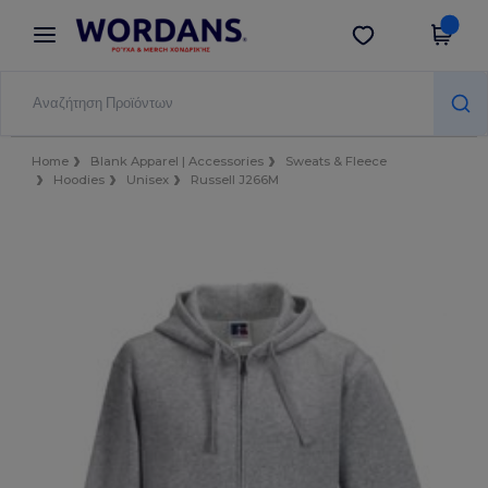
×
Εφαρμογή Wordans
Λήψη app
Καλύτερες τιμές στην εφαρμογή!
Home
Blank Apparel | Accessories
Sweats & Fleece
Hoodies
Unisex
Russell J266M