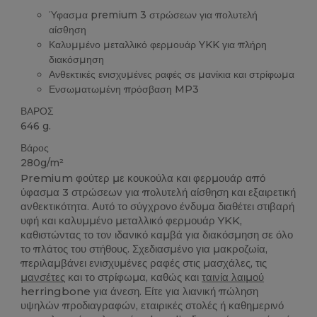
Ύφασμα premium 3 στρώσεων για πολυτελή
αίσθηση
Καλυμμένο μεταλλικό φερμουάρ YKK για πλήρη
διακόσμηση
Ανθεκτικές ενισχυμένες ραφές σε μανίκια και στρίφωμα
Ενσωματωμένη πρόσβαση MP3
ΒΑΡΟΣ
646 g.
Βάρος
280g/m²
Premium φούτερ με κουκούλα και φερμουάρ από
ύφασμα 3 στρώσεων για πολυτελή αίσθηση και εξαιρετική
ανθεκτικότητα. Αυτό το σύγχρονο ένδυμα διαθέτει στιβαρή
υφή και καλυμμένο μεταλλικό φερμουάρ YKK,
καθιστώντας το τον ιδανικό καμβά για διακόσμηση σε όλο
το πλάτος του στήθους. Σχεδιασμένο για μακροζωία,
περιλαμβάνει ενισχυμένες ραφές στις μασχάλες, τις
μανσέτες
και το στρίφωμα, καθώς και
ταινία λαιμού
herringbone για άνεση. Είτε για λιανική πώληση
υψηλών προδιαγραφών, εταιρικές στολές ή καθημερινό