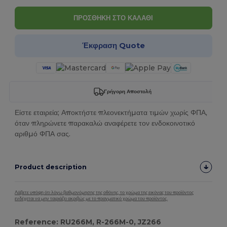
ΠΡΟΣΘΗΚΗ ΣΤΟ ΚΑΛΑΘΙ
Έκφραση Quote
Γρήγορη Αποστολή
Είστε εταιρεία; Αποκτήστε πλεονεκτήματα τιμών χωρίς ΦΠΑ,
όταν πληρώνετε παρακαλώ αναφέρετε τον ενδοκοινοτικό
αριθμό ΦΠΑ σας.
Product description
Λάβετε υπόψη ότι λόγω βαθμονόμησης της οθόνης, το χρώμα της εικόνας του προϊόντος
ενδέχεται να μην ταιριάζει ακριβώς με το πραγματικό χρώμα του προϊόντος.
Reference: RU266M, R-266M-0, JZ266