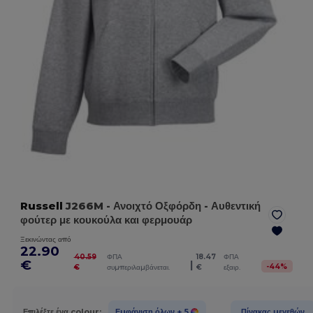
Russell
J266M
- Ανοιχτό Οξφόρδη
- Αυθεντική
φούτερ με κουκούλα και φερμουάρ
Ξεκινώντας από
22.90
40.59
ΦΠΑ
18.47
ΦΠΑ
€
|
-
44
%
€
συμπεριλαμβάνεται.
€
εξαιρ.
Επιλέξτε ένα colour:
Εμφάνιση όλων
+ 5
Πίνακας μεγεθών