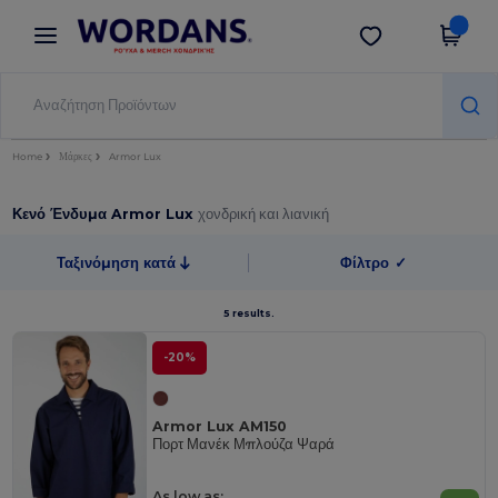
×
Εφαρμογή Wordans
Λήψη app
Καλύτερες τιμές στην εφαρμογή!
Home
Μάρκες
Armor Lux
Κενό Ένδυμα Armor Lux
χονδρική και λιανική
Ταξινόμηση κατά
Φίλτρο
✓
5 results.
-20%
Armor Lux AM150
Πορτ Μανέκ Μπλούζα Ψαρά
As low as: