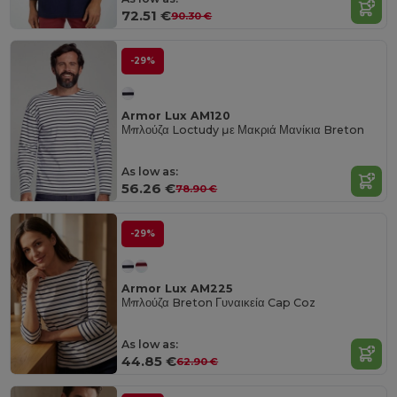
72.51 €
90.30 €
-29%
Armor Lux AM120
Μπλούζα Loctudy με Μακριά Μανίκια Breton
As low as:
56.26 €
78.90 €
-29%
Armor Lux AM225
Μπλούζα Breton Γυναικεία Cap Coz
As low as:
44.85 €
62.90 €