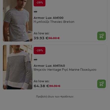
-29%
Armor Lux AM100
Η μπλούζα Theviec Breton
As low as:
39.93 €
56.00 €
-29%
Armor Lux AM1140
Μπρετόν Heritage Ριγέ Marine Πουκάμισο
As low as:
64.38 €
90.30 €
Προβολή όλων των προϊόντων.