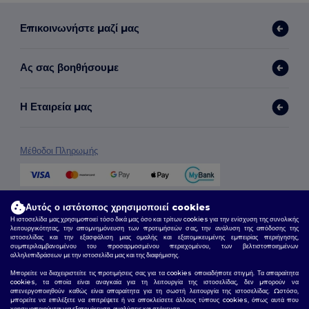
Επικοινωνήστε μαζί μας
Ας σας βοηθήσουμε
Η Εταιρεία μας
Μέθοδοι Πληρωμής
Μέθοδοι Αποστολής
Αυτός ο ιστότοπος χρησιμοποιεί cookies
Η ιστοσελίδα μας χρησιμοποιεί τόσο δικά μας όσο και τρίτων cookies για την ενίσχυση της συνολικής
λειτουργικότητας, την απομνημόνευση των προτιμήσεών σας, την ανάλυση της απόδοσης της
ιστοσελίδας και την εξασφάλιση μιας ομαλής και εξατομικευμένης εμπειρίας περιήγησης,
συμπεριλαμβανομένου του προσαρμοσμένου περιεχομένου, των βελτιστοποιημένων
αλληλεπιδράσεων με την ιστοσελίδα μας και της διαφήμισης.
Μπορείτε να διαχειριστείτε τις προτιμήσεις σας για τα cookies οποιαδήποτε στιγμή. Τα απαραίτητα
cookies, τα οποία είναι αναγκαία για τη λειτουργία της ιστοσελίδας, δεν μπορούν να
απενεργοποιηθούν καθώς είναι απαραίτητα για τη σωστή λειτουργία της ιστοσελίδας. Ωστόσο,
μπορείτε να επιλέξετε να επιτρέψετε ή να αποκλείσετε άλλους τύπους cookies, όπως αυτά που
Ακολουθήστε μας
χρησιμοποιούνται για εξατομίκευση, αναλύσεις και στόχευση.