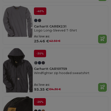
-40%
Carhartt CAREK231
Logo Long-Sleeved T-Shirt
As low as:
25.46 €
42.50 €
-30%
Carhartt CAR101759
Windfighter zip hooded sweatshirt
As low as:
93.35 €
134.30 €
-26%