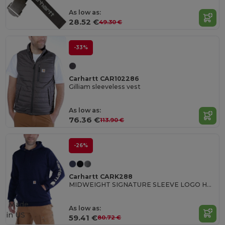
As low as:
28.52 €
49.30 €
-33%
Carhartt CAR102286
Gilliam sleeveless vest
As low as:
76.36 €
113.90 €
-26%
Carhartt CARK288
MIDWEIGHT SIGNATURE SLEEVE LOGO HOODED SWEATSHIRT
Made
As low as:
in
US
59.41 €
80.72 €