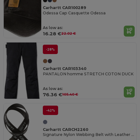
Carhartt CAR100289
Odessa Cap Casquette Odessa
As low as:
16.28 €
22.02 €
-28%
Carhartt CAR103340
PANTALON homme STRETCH COTON DUCK
As low as:
76.36 €
105.40 €
-42%
Carhartt CARCH2260
Signature Nylon Webbing Belt with Leather Tip