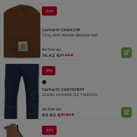
-34%
Carhartt CARA205
Cozy Knit Winter Beanie Hat
As low as:
14.42 €
21.94 €
-31%
Carhartt CAR102807
JEANS HOMME DE TRAVAIL
Made
As low as:
in
IT
63.62 €
91.80 €
-23%