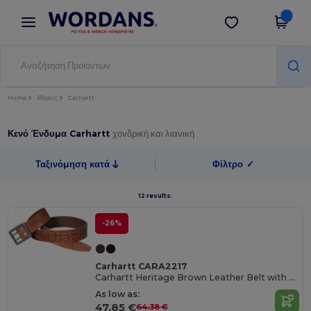
×
Εφαρμογή Wordans
Λήψη app
Καλύτερες τιμές στην εφαρμογή!
Home
Μάρκες
Carhartt
Κενό Ένδυμα Carhartt
χονδρική και λιανική
Ταξινόμηση κατά
Φίλτρο
✓
12 results.
-26%
Carhartt CARA2217
Carhartt Heritage Brown Leather Belt with Double Prong Buckle
As low as:
47.85 €
64.38 €