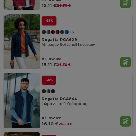
15.11 €
26.30 €
-43%
+3
Regatta RGA629
Μπουφάν Softshell Γυναικών
As low as:
15.11 €
26.30 €
-36%
Regatta RGA844
Σώμα Ζεστού Υφάσματος
As low as:
16.10 €
25.20 €