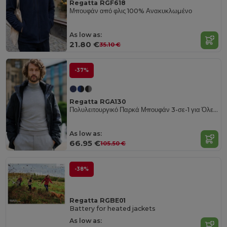
Regatta RGF618
Μπουφάν από φλις 100% Ανακυκλωμένο
As low as:
21.80 €
35.10 €
-37%
Regatta RGA130
Πολυλειτουργικό Παρκά Μπουφάν 3-σε-1 για Όλες τις Καιρικές Συνθήκες
As low as:
66.95 €
105.50 €
-38%
Regatta RGBE01
Battery for heated jackets
As low as: