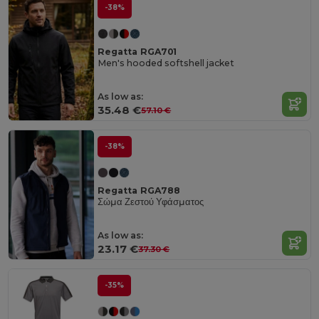
-38%
Regatta RGA701
Men's hooded softshell jacket
As low as:
35.48 €
57.10 €
-38%
Regatta RGA788
Σώμα Ζεστού Υφάσματος
As low as:
23.17 €
37.30 €
-35%