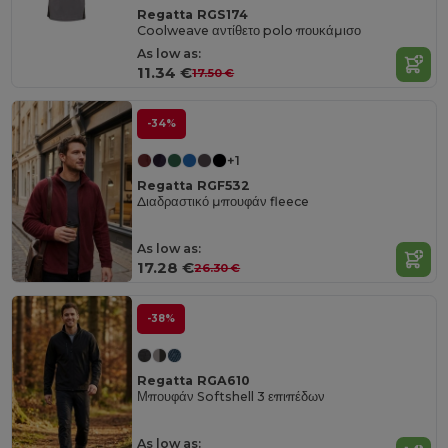
Regatta RGS174
Coolweave αντίθετο polo πουκάμισο
As low as:
11.34 €
17.50 €
-34%
+1
Regatta RGF532
Διαδραστικό μπουφάν fleece
As low as:
17.28 €
26.30 €
-38%
Regatta RGA610
Μπουφάν Softshell 3 επιπέδων
As low as: