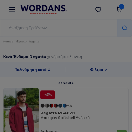
×
Εφαρμογή Wordans
Λήψη app
Καλύτερες τιμές στην εφαρμογή!
Home
Μάρκες
Regatta
Κενό Ένδυμα Regatta
χονδρική και λιανική
Ταξινόμηση κατά
Φίλτρο
✓
62 results.
-43%
+4
Regatta RGA628
Μπουφάν Softshell Ανδρικό
As low as: