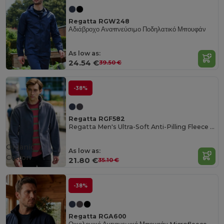
Regatta RGW248
Αδιάβροχο Αναπνεύσιμο Ποδηλατικό Μπουφάν
As low as:
24.54 €
39.50 €
-38%
Regatta RGF582
Regatta Men's Ultra-Soft Anti-Pilling Fleece Jacket
Organic
As low as:
Cotton
21.80 €
35.10 €
-38%
Regatta RGA600