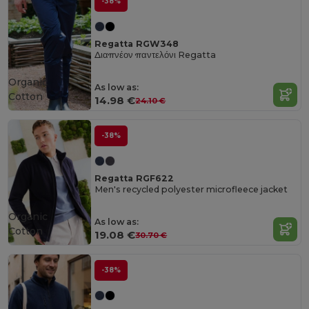
-38%
Regatta RGW348
Διαπνέον παντελόνι Regatta
Organic
As low as:
Cotton
14.98 €
24.10 €
-38%
Regatta RGF622
Men's recycled polyester microfleece jacket
Organic
As low as:
Cotton
19.08 €
30.70 €
-38%