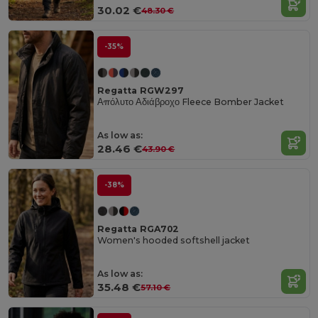
30.02 €
48.30 €
-35%
Regatta RGW297
Απόλυτο Αδιάβροχο Fleece Bomber Jacket
As low as:
28.46 €
43.90 €
-38%
Regatta RGA702
Women's hooded softshell jacket
As low as:
35.48 €
57.10 €