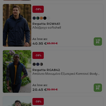
-38%
Regatta RGW461
Αδιάβροχο softshell
As low as:
40.95 €
65.90 €
-38%
Regatta RGA842
Απόλυτο Μονωμένο Εξωτερικό Καπιτονέ Bodywarmer
As low as:
20.45 €
32.90 €
-38%