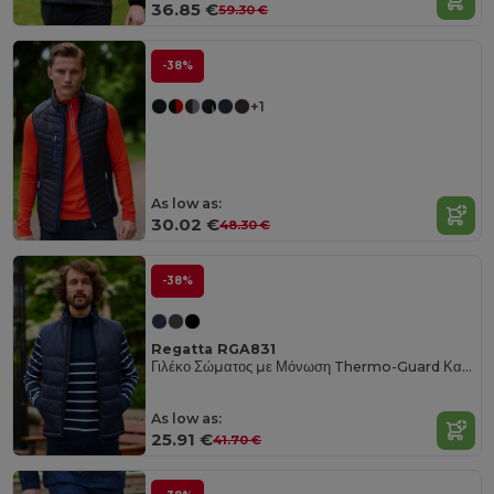
36.85 €
59.30 €
-38%
+1
As low as:
30.02 €
48.30 €
-38%
Regatta RGA831
Γιλέκο Σώματος με Μόνωση Thermo-Guard Καπιτονέ
As low as:
25.91 €
41.70 €