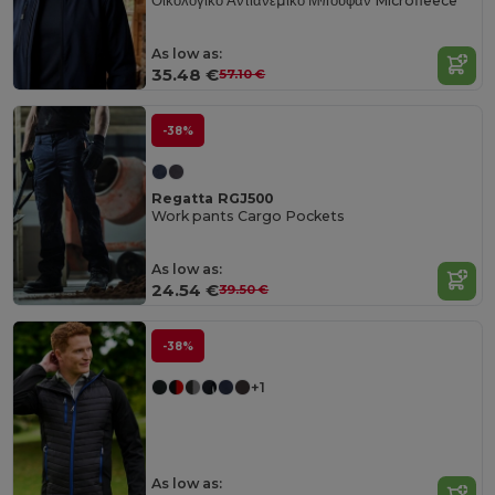
Οικολογικό Αντιανεμικό Μπουφάν Microfleece
As low as:
35.48 €
57.10 €
-38%
Regatta RGJ500
Work pants Cargo Pockets
As low as:
24.54 €
39.50 €
-38%
+1
As low as: