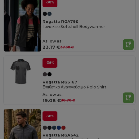
-38%
Regatta RGA790
Γυναικείο Softshell Bodywarmer
As low as:
23.17 €
37.30 €
-38%
Regatta RGS167
Επιθετικό Αναπνεύσιμο Polo Shirt
As low as:
19.08 €
30.70 €
-38%
Regatta RGA642