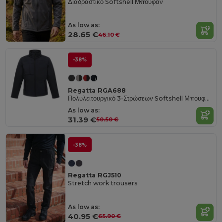
Διαδραστικό Softshell Μπουφάν
As low as:
28.65 €
46.10 €
-38%
Regatta RGA688
Πολυλειτουργικό 3-Στρώσεων Softshell Μπουφάν με Storm Flap
As low as:
31.39 €
50.50 €
-38%
Regatta RGJ510
Stretch work trousers
As low as:
40.95 €
65.90 €