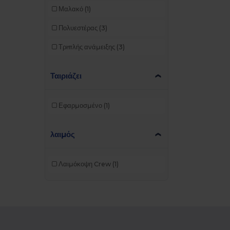
Μαλακό
(1)
Buff
(3)
Πολυεστέρας
(3)
Build Your Brand
(98)
Τριπλής ανάμειξης
(3)
Carhartt
(12)
Caterpillar
(2)
Ταιριάζει
CG International
(3)
Εφαρμοσμένο
(1)
Cherokee
(4)
Clubclass
(20)
λαιμός
Craghoppers
(13)
Λαιμόκοψη Crew
(1)
Crocs
(3)
Dickies
(8)
Dickies Medical
(5)
Ecologie
(4)