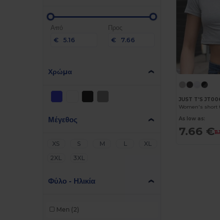
Από
Προς
€
€
Χρώμα
JUST T'S JT00
Women's short t
Μέγεθος
As low as:
7.66 €
11
XS
S
M
L
XL
2XL
3XL
Φύλο - Ηλικία
Men
(2)