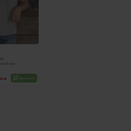
07
s tank top
Παραγγείλτε
.10 €