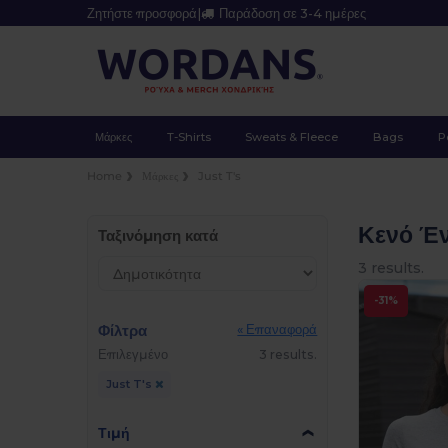
Ζητήστε προσφορά
|
Παράδοση σε 3-4 ημέρες
Μάρκες
T-Shirts
Sweats & Fleece
Bags
P
Home
Μάρκες
Just T's
Κενό Έν
Ταξινόμηση κατά
3 results.
-31%
Φίλτρα
« Επαναφορά
Επιλεγμένο
3 results.
Just T's
Τιμή