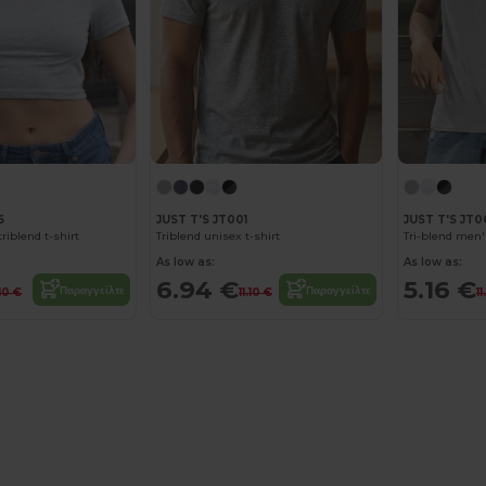
6
JUST T'S JT001
JUST T'S JT0
riblend t-shirt
Triblend unisex t-shirt
Tri-blend men'
As low as:
As low as:
6.94 €
5.16 €
Παραγγείλτε
Παραγγείλτε
.10 €
11.10 €
11