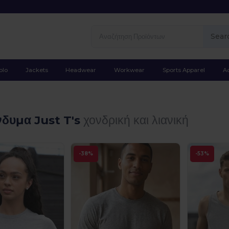
Sear
olo
Jackets
Headwear
Workwear
Sports Apparel
A
δυμα Just T's
χονδρική και λιανική
-38%
-53%