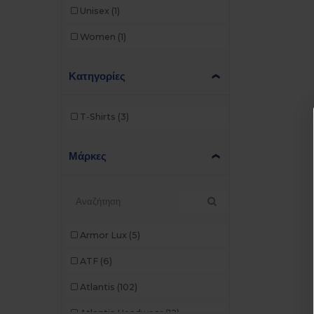
Unisex
(1)
Women
(1)
Κατηγορίες
T-Shirts
(3)
Μάρκες
Armor Lux
(5)
ATF
(6)
Atlantis
(102)
Atlantis Headwear
(12)