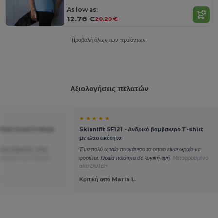
As low as:
12.76 €
20.20 €
Προβολή όλων των προϊόντων.
Αξιολογήσεις πελατών
★ ★ ★ ★ ★
e Feel Good V-Neck
Skinnifit SF121 - Ανδρικό βαμβακερό T-shirt
με ελαστικότητα
ναι εξαιρετική. Πολύ
Ένα πολύ ωραίο πουκάμισο το οποίο είναι ωραίο να
ρασμένο από Italian
φοριέται. Ωραία ποιότητα σε λογική τιμή.
Μεταφρασμένο
από Dutch
.
Κριτική από Maria L.