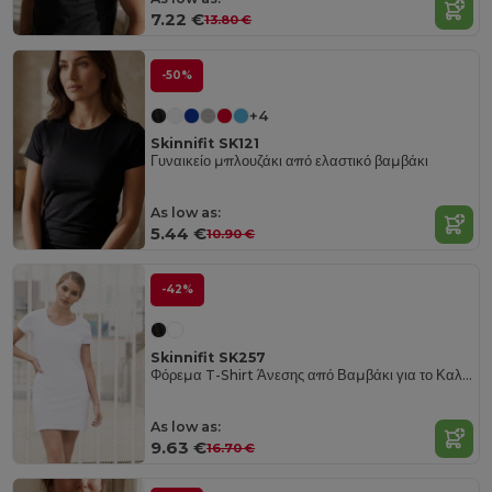
7.22 €
13.80 €
-50%
+4
Skinnifit SK121
Γυναικείο μπλουζάκι από ελαστικό βαμβάκι
As low as:
5.44 €
10.90 €
-42%
Skinnifit SK257
Φόρεμα T-Shirt Άνεσης από Βαμβάκι για το Καλοκαίρι
As low as:
9.63 €
16.70 €