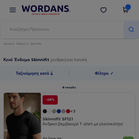
×
Εφαρμογή Wordans
Λήψη app
Καλύτερες τιμές στην εφαρμογή!
Home
Μάρκες
Skinnifit
Κενό Ένδυμα Skinnifit
χονδρική και λιανική
Ταξινόμηση κατά
Φίλτρο
✓
8 results.
-48%
+3
Skinnifit SF121
Ανδρικό βαμβακερό T-shirt με ελαστικότητα
As low as: