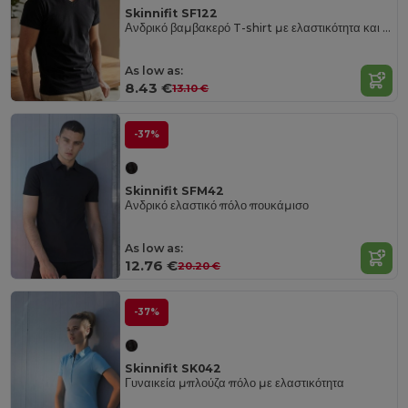
Skinnifit SF122
Ανδρικό βαμβακερό T-shirt με ελαστικότητα και λαιμόκοψη V
As low as:
8.43 €
13.10 €
-37%
Skinnifit SFM42
Ανδρικό ελαστικό πόλο πουκάμισο
As low as:
12.76 €
20.20 €
-37%
Skinnifit SK042
Γυναικεία μπλούζα πόλο με ελαστικότητα