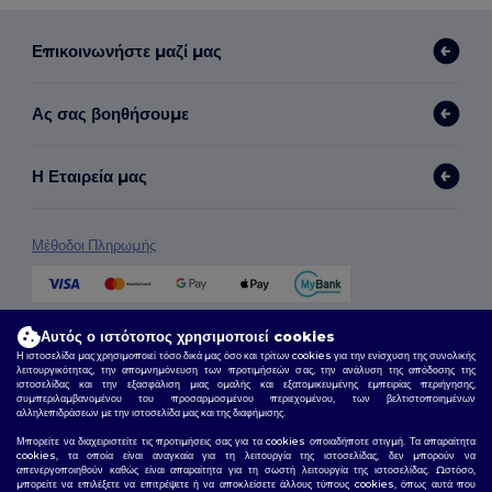
Επικοινωνήστε μαζί μας
Ας σας βοηθήσουμε
Η Εταιρεία μας
Μέθοδοι Πληρωμής
Μέθοδοι Αποστολής
Αυτός ο ιστότοπος χρησιμοποιεί cookies
Η ιστοσελίδα μας χρησιμοποιεί τόσο δικά μας όσο και τρίτων cookies για την ενίσχυση της συνολικής
λειτουργικότητας, την απομνημόνευση των προτιμήσεών σας, την ανάλυση της απόδοσης της
ιστοσελίδας και την εξασφάλιση μιας ομαλής και εξατομικευμένης εμπειρίας περιήγησης,
συμπεριλαμβανομένου του προσαρμοσμένου περιεχομένου, των βελτιστοποιημένων
αλληλεπιδράσεων με την ιστοσελίδα μας και της διαφήμισης.
Μπορείτε να διαχειριστείτε τις προτιμήσεις σας για τα cookies οποιαδήποτε στιγμή. Τα απαραίτητα
cookies, τα οποία είναι αναγκαία για τη λειτουργία της ιστοσελίδας, δεν μπορούν να
απενεργοποιηθούν καθώς είναι απαραίτητα για τη σωστή λειτουργία της ιστοσελίδας. Ωστόσο,
μπορείτε να επιλέξετε να επιτρέψετε ή να αποκλείσετε άλλους τύπους cookies, όπως αυτά που