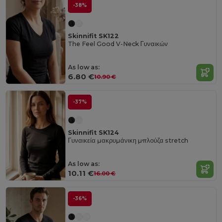
-38%
Skinnifit SK122
The Feel Good V-Neck Γυναικών
As low as:
6.80 €
10.90 €
-37%
Skinnifit SK124
Γυναικεία μακρυμάνικη μπλούζα stretch
As low as:
10.11 €
16.00 €
-36%