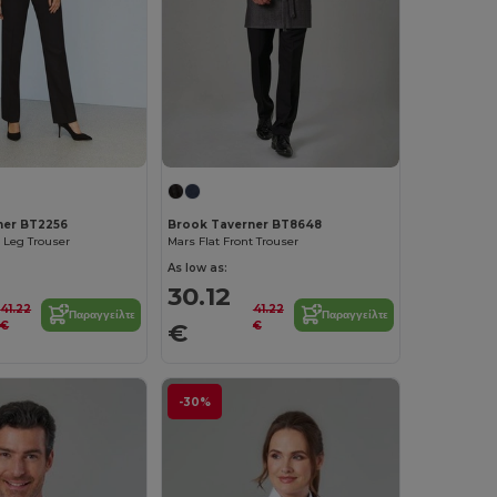
ner BT2256
Brook Taverner BT8648
 Leg Trouser
Mars Flat Front Trouser
As low as:
30.12
41.22
41.22
Παραγγείλτε
Παραγγείλτε
€
€
€
-30%