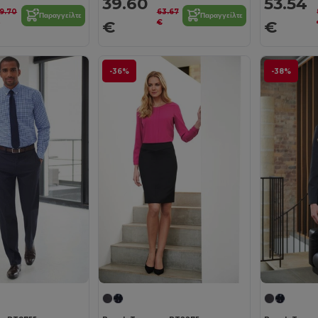
39.60
53.54
9.70
63.67
Παραγγείλτε
Παραγγείλτε
€
€
€
€
-36%
-38%