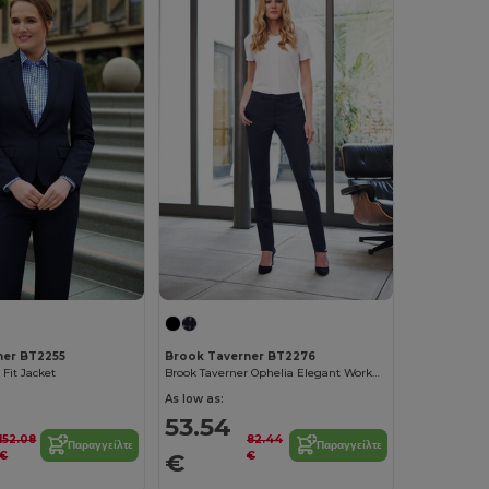
ner BT2255
Brook Taverner BT2276
 Fit Jacket
Brook Taverner Ophelia Elegant Workwear Pants
As low as:
53.54
152.08
82.44
Παραγγείλτε
Παραγγείλτε
€
€
€