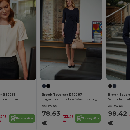
er BT2265
Brook Taverner BT2287
Brook Taver
chine blouse
Elegant Neptune Bow Waist Evening Work Dress
Saturn Tailored
As low as:
As low as:
78.63
98.42
62.13
133.46
Παραγγείλτε
Παραγγείλτε
€
€
€
€