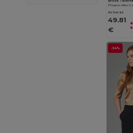
Brook Tavern
Phoenix Men's 
Flexfit
(58)
As low as:
Front row
(20)
49.81
8
€
€
Fruit of the Loom
(163)
Fruit of the Loom Vintage
(4)
-34%
GiftRetail
(1400)
Gildan
(82)
Henbury
(37)
Herock
(64)
iDeal Basic Brand
(37)
Jack&Jones
(6)
JHK
(75)
JSP
(22)