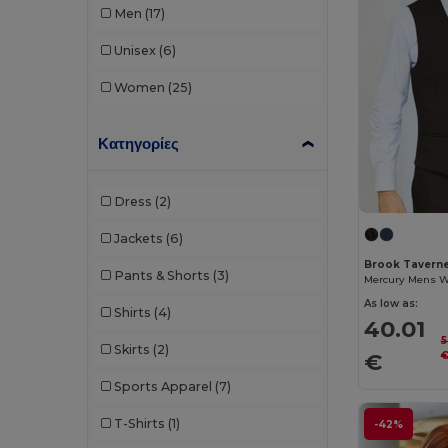
Men
(17)
Unisex
(6)
Women
(25)
Κατηγορίες
Dress
(2)
Jackets
(6)
Brook Taverne
Pants & Shorts
(3)
Mercury Mens W
As low as:
Shirts
(4)
40.01
5
Skirts
(2)
€
Sports Apparel
(7)
T-Shirts
(1)
-42%