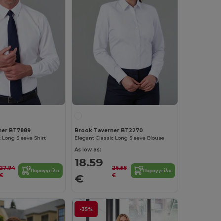
ner BT7889
Brook Taverner BT2270
t Long Sleeve Shirt
Elegant Classic Long Sleeve Blouse
As low as:
18.59
27.94
26.58
Παραγγείλτε
Παραγγείλτε
€
€
€
-35%