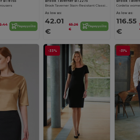
er BT8755
Brook Taverner BT2275
Brook Taver
trousers
Brook Taverner Stain-Resistant Classic Skirt
Cordelia women
As low as:
As low as:
42.01
116.55
2.44
65.26
Παραγγείλτε
Παραγγείλτε
€
€
€
-33%
-31%