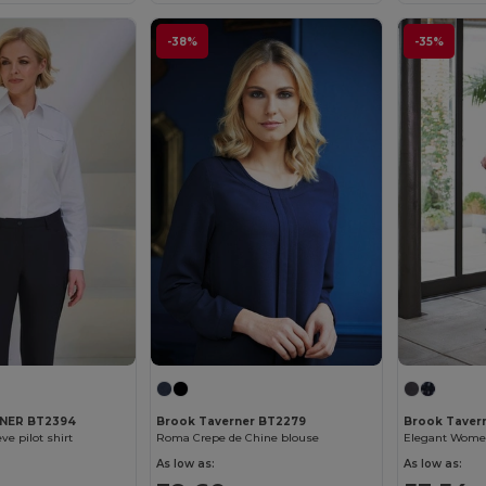
-38%
-35%
NER BT2394
Brook Taverner BT2279
Brook Taver
ve pilot shirt
Roma Crepe de Chine blouse
As low as:
As low as: