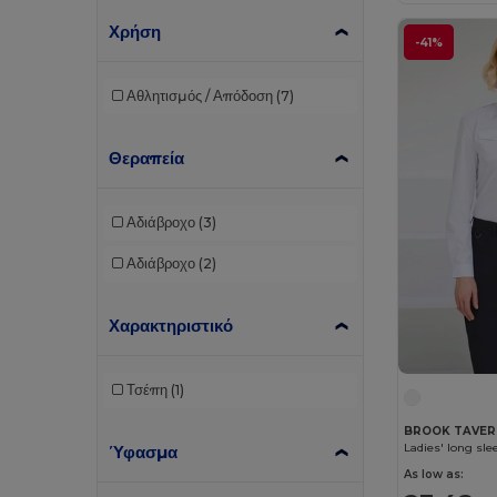
Χρήση
B&C Pro
(11)
-41%
Babybugz
(24)
Αθλητισμός / Απόδοση
(7)
Bag Base
(120)
Θεραπεία
Bagbase
(42)
Beechfield
(268)
Αδιάβροχο
(3)
Bella+Canvas
(19)
Αδιάβροχο
(2)
Black&Match
(17)
Brook Taverner
(42)
Χαρακτηριστικό
Buff
(3)
Τσέπη
(1)
Build Your Brand
(98)
BROOK TAVER
Carhartt
(12)
Ladies' long slee
Ύφασμα
As low as:
Caterpillar
(2)