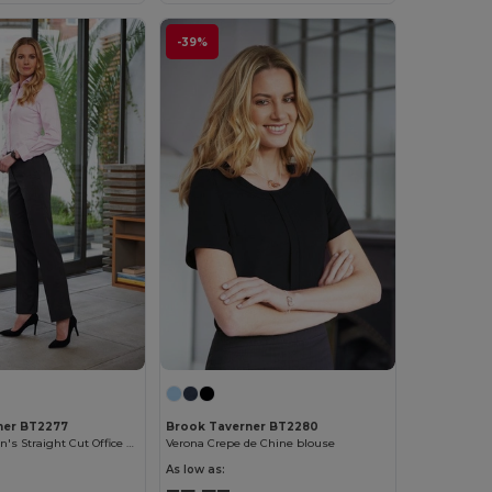
-39%
ner BT2277
Brook Taverner BT2280
Elegant Women's Straight Cut Office Pants
Verona Crepe de Chine blouse
As low as: