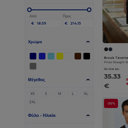
Από
Προς
€
€
Χρώμα
Brook Tavern
Pluto Straight Sk
As low as:
35.33
Μέγεθος
5
€
XS
S
M
L
XL
2XL
-30%
Φύλο - Ηλικία