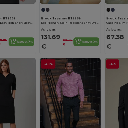
er BT2362
Brook Taverner BT2289
Brook Taver
Comfort Stretch Easy-Iron Short Sleeve Smock
Eco-Friendly Stain-Resistant Shift Dress
Cassino Slim F
As low as:
As low as:
131.69
67.38
9.86
196.92
Παραγγείλτε
Παραγγείλτε
€
€
€
€
-40%
-41%