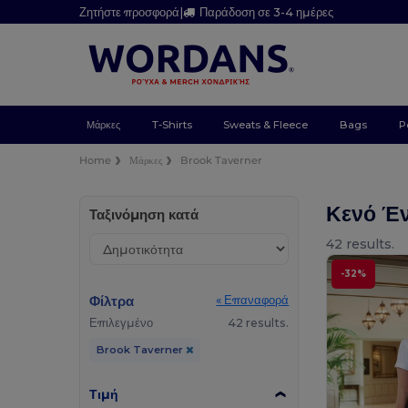
Ζητήστε προσφορά
|
Παράδοση σε 3-4 ημέρες
Μάρκες
T-Shirts
Sweats & Fleece
Bags
P
Home
Μάρκες
Brook Taverner
Κενό Έ
Ταξινόμηση κατά
42 results.
-32%
Φίλτρα
« Επαναφορά
Επιλεγμένο
42 results.
Brook Taverner
Τιμή