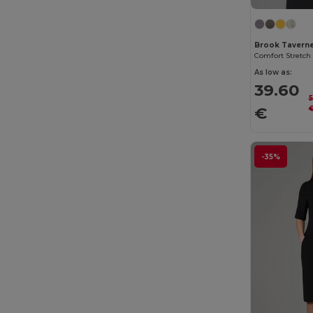
Just Cool
(36)
Just T's
(3)
Brook Tavern
K-up
(180)
As low as:
39.60
Kariban
(402)
5
€
Kariban Premium
(53)
Karlowsky
(41)
-35%
Kimood
(263)
Korntex
(35)
Label Serie
(11)
Larkwood
(26)
Lee
(5)
Mantis
(29)