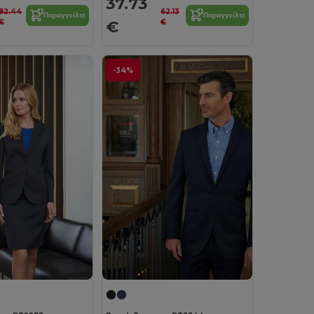
37.73
82.44
62.13
Παραγγείλτε
Παραγγείλτε
€
€
€
-34%