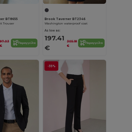
ner BT8655
Brook Taverner BT2346
it Trouser
Washington waterproof coat
As low as:
197.41
97.03
305.18
Παραγγείλτε
Παραγγείλτε
€
€
€
-35%