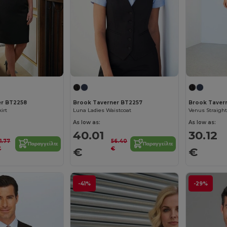
er BT2258
Brook Taverner BT2257
Brook Taver
irt
Luna Ladies Waistcoat
Venus Straight
As low as:
As low as:
40.01
30.12
1.77
56.40
Παραγγείλτε
Παραγγείλτε
€
€
€
€
-41%
-29%