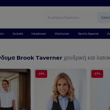
Sear
olo
Jackets
Headwear
Workwear
Sports Apparel
A
νδυμα Brook Taverner
χονδρική και λιανι
-29%
-27%