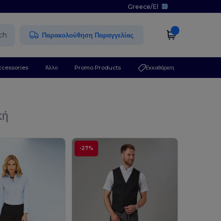
Greece
/
El
ch
Παρακολούθηση Παραγγελίας
ccessories
Άλλο
Promo Products
Εκκαθάριση
κή
-27%