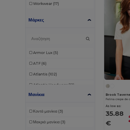
Workwear
(17)
Μάρκες
Armor Lux
(5)
ATF
(6)
Atlantis
(102)
Atlantis Headwear
(12)
Μανίκια
Brook Tavern
AWDis
(29)
Felina crepe de 
As low as:
AWDis Just Hoods
(24)
Κοντά μανίκια
(3)
35.88
AWDis So Denim
(10)
€
Μακριά μανίκια
(3)
B&C
(176)