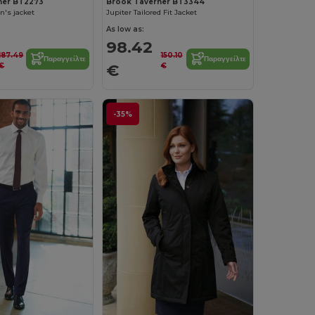
ner BT2273
Brook Taverner BT3344
's jacket
Jupiter Tailored Fit Jacket
As low as:
98.42
187.49
150.10
Παραγγείλτε
Παραγγείλτε
€
€
€
-35%