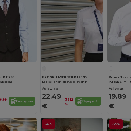
r BT1295
BROOK TAVERNER BT2395
Brook Taver
aistcoat
Ladies' short sleeve pilot shirt
Vulcan Slim Fi
As low as:
As low as:
22.49
19.89
6.89
38.12
Παραγγείλτε
Παραγγείλτε
€
€
€
€
-41%
-35%