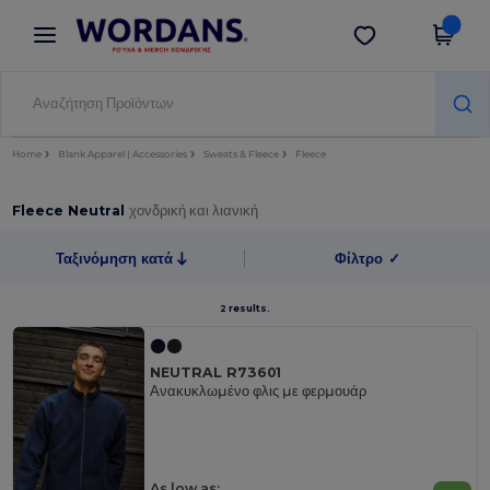
×
Εφαρμογή Wordans
Λήψη app
Καλύτερες τιμές στην εφαρμογή!
Home
Blank Apparel | Accessories
Sweats & Fleece
Fleece
Fleece Neutral
χονδρική και λιανική
Ταξινόμηση κατά
Φίλτρο
✓
2 results.
NEUTRAL R73601
Ανακυκλωμένο φλις με φερμουάρ
As low as: