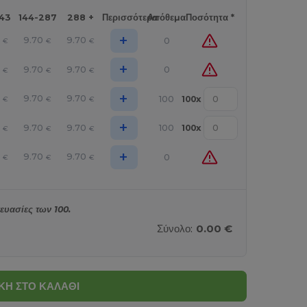
143
144-287
288 +
Περισσότερα
Απόθεμα
Ποσότητα *
+
0
9.70
9.70
0
€
€
€
+
0
9.70
9.70
0
€
€
€
+
0
9.70
9.70
100
100
x
€
€
€
+
0
9.70
9.70
100
100
x
€
€
€
+
0
9.70
9.70
0
€
€
€
ευασίες των 100.
Σύνολο:
0.00 €
Η ΣΤΟ ΚΑΛΑΘΙ