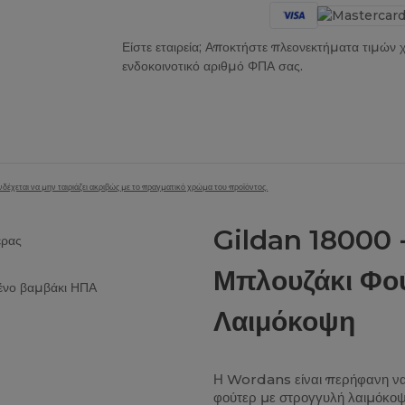
Είστε εταιρεία; Αποκτήστε πλεονεκτήματα τιμών
ενδοκοινοτικό αριθμό ΦΠΑ σας.
δέχεται να μην ταιριάζει ακριβώς με το πραγματικό χρώμα του προϊόντος.
Gildan 18000 
έρας
Μπλουζάκι Φού
μένο βαμβάκι ΗΠΑ
Λαιμόκοψη
Η Wordans είναι περήφανη να 
φούτερ με στρογγυλή λαιμόκοψη