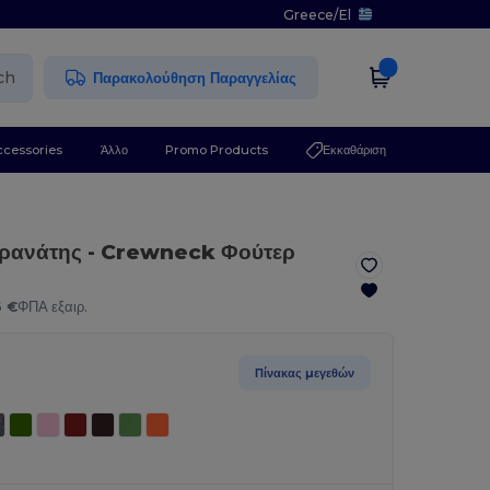
Greece
/
El
ch
Παρακολούθηση Παραγγελίας
ccessories
Άλλο
Promo Products
Εκκαθάριση
Γρανάτης
- Crewneck Φούτερ
6 €
ΦΠΑ εξαιρ.
Πίνακας μεγεθών