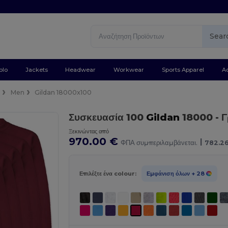
Sear
olo
Jackets
Headwear
Workwear
Sports Apparel
A
e
Men
Gildan 18000x100
Συσκευασία 100
Gildan
18000
- 
Ξεκινώντας από
970.00 €
|
ΦΠΑ συμπεριλαμβάνεται.
782.2
Επιλέξτε ένα colour:
Εμφάνιση όλων
+ 28