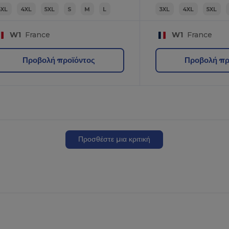
3XL
4XL
5XL
S
M
L
3XL
4XL
5XL
W1
France
W1
France
Προβολή προϊόντος
Προβολή πρ
Προσθέστε μια κριτική