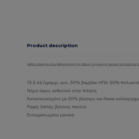
Product description
Λάβετε υπόψη ότι λόγω βαθμονόμησης της οθόνης, το χρώμα της εικόνας του προϊόντος εν
13.3 oz./γραμμ. αυλ., 50% βαμβάκι ΗΠΑ, 50% πολυεστ
Νήμα αέρος ανθεκτικό στην πιλήση
Κατασκευασμένο με 50% βιώσιμο και δίκαια καλλιεργη
Ραφές διπλής βελόνας παντού
Ενσωματωμένα μανίκια