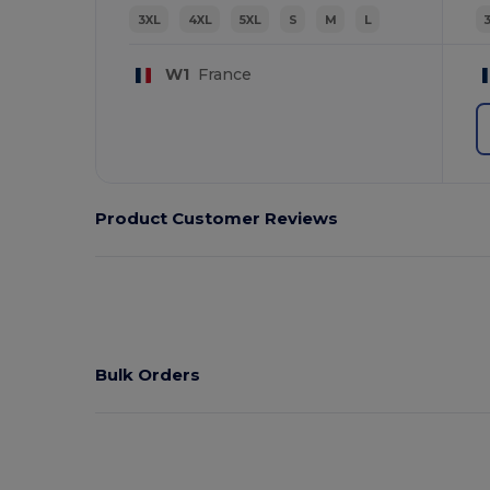
3XL
4XL
5XL
S
M
L
W1
France
Product Customer Reviews
Bulk Orders