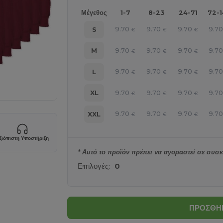
Μέγεθος
1-7
8-23
24-71
72-
9.70
9.70
9.70
9.7
S
€
€
€
9.70
9.70
9.70
9.7
M
€
€
€
9.70
9.70
9.70
9.7
L
€
€
€
9.70
9.70
9.70
9.7
XL
€
€
€
9.70
9.70
9.70
9.7
XXL
€
€
€
ξιόπιστη Υποστήριξη
* Αυτό το προϊόν πρέπει να αγοραστεί σε συσκ
Επιλογές:
0
ΠΡΟΣΘΗΚ