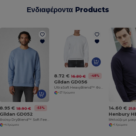
Ενδιαφέροντα Products
8.72 €
-48%
16.80 €
Gildan GD056
UltraSoft HeavyBlend™ Φούτερ με Στρογγυλή Λαιμόκοψη για Ενήλικες
+27 Χρώματα
8.95 €
14.60 €
-53%
18.90 €
21.
Gildan GD052
Henbury H
Φούτερ DryBlend™ Soft Feel No-Pill Crew Neck
+4 Χρώματα
+1 Χρώματα