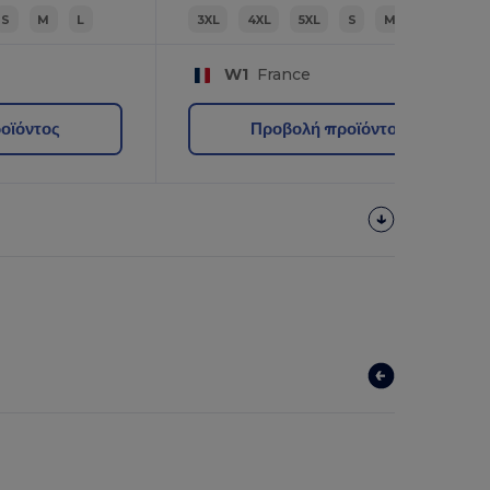
S
M
L
3XL
4XL
5XL
S
M
L
W1
France
οϊόντος
Προβολή προϊόντος