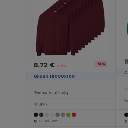
1
8.72 €
-50%
17.53 €
G
Gildan 18000x100
Φ
Φούτερ λαιμόκοψη
Β
Βαμβάκι
+21 Χρώματα