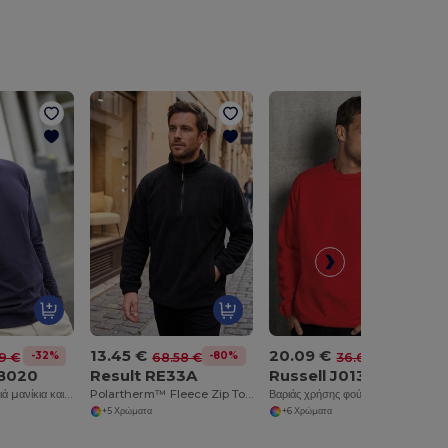
13.45 €
20.09 €
-32%
-80%
-45%
59 €
68.58 €
36.67 €
B020
Result RE33A
Russell J013M
Μπλούζα με μακριά μανίκια και ζιβάγκο
Polartherm™ Fleece Zip Top με Adjustable Hem
Βαριάς χρήσης φούτερ με στρογγυλή λαιμόκοψη
+5 Χρώματα
+6 Χρώματα