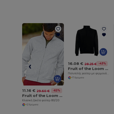
16.08 €
-43%
28.25 €
Fruit of the Loom SS830
Πολυτελής φούτερ με φερμουάρ στο λαιμό 70/30
+7 Χρώματα
11.16 €
-62%
29.60 €
Fruit of the Loom SS226
Κλασική ζακέτα φούτερ 80/20
+2 Χρώματα