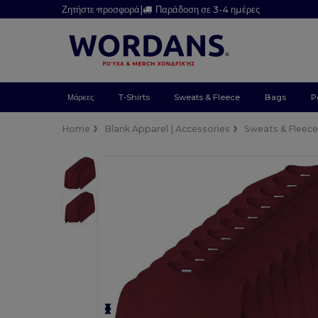
Ζητήστε προσφορά
|
Παράδοση σε 3-4 ημέρες
Μάρκες
T-Shirts
Sweats & Fleece
Bags
P
Home
Blank Apparel | Accessories
Sweats & Fleec