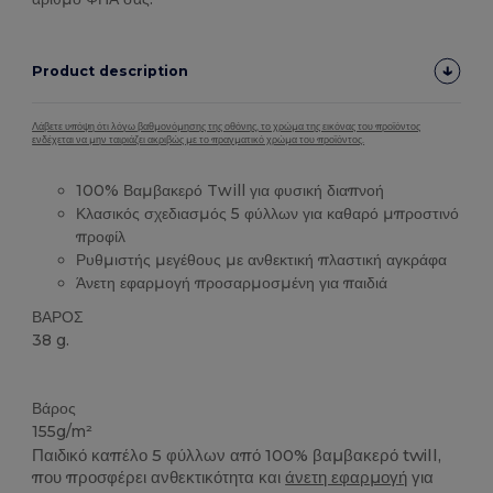
Product description
Λάβετε υπόψη ότι λόγω βαθμονόμησης της οθόνης, το χρώμα της εικόνας του προϊόντος
ενδέχεται να μην ταιριάζει ακριβώς με το πραγματικό χρώμα του προϊόντος.
100% Βαμβακερό Twill για φυσική διαπνοή
Κλασικός σχεδιασμός 5 φύλλων για καθαρό μπροστινό
προφίλ
Ρυθμιστής μεγέθους με ανθεκτική πλαστική αγκράφα
Άνετη εφαρμογή προσαρμοσμένη για παιδιά
ΒΑΡΟΣ
38 g.
Υψηλό Απόθεμα
Βάρος
155g/m²
Παιδικό καπέλο 5 φύλλων από 100% βαμβακερό twill,
που προσφέρει ανθεκτικότητα και
άνετη εφαρμογή
για