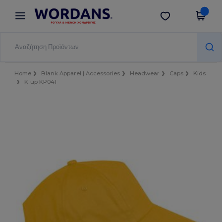
×
Εφαρμογή Wordans
Λήψη app
Καλύτερες τιμές στην εφαρμογή!
Home
Blank Apparel | Accessories
Headwear
Caps
Kids
K-up KP041