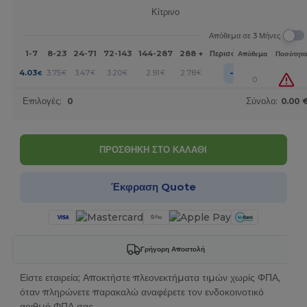
Κίτρινο
Απόθεμα σε 3 Μήνες
1-7
8-23
24-71
72-143
144-287
288 +
Περισσότερα
Απόθεμα
Ποσότητα
+
4.03
3.75
3.47
3.20
2.91
2.78
€
€
€
€
€
€
0
Επιλογές:
0
Σύνολο:
0.00 
ΠΡΟΣΘΗΚΗ ΣΤΟ ΚΑΛΑΘΙ
Έκφραση Quote
Γρήγορη Αποστολή
Είστε εταιρεία; Αποκτήστε πλεονεκτήματα τιμών χωρίς ΦΠΑ,
όταν πληρώνετε παρακαλώ αναφέρετε τον ενδοκοινοτικό
αριθμό ΦΠΑ σας.