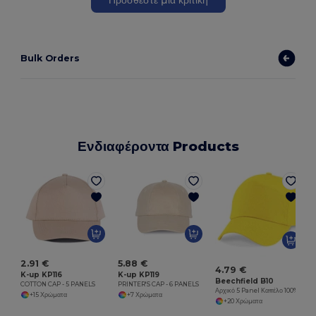
Bulk Orders
Ενδιαφέροντα Products
Μ
2.91 €
5.88 €
4.79 €
K-up KP116
K-up KP119
Beechfield B10
COTTON CAP - 5 PANELS
PRINTER'S CAP - 6 PANELS
Αρχικό 5 Panel Καπέλο 100% Βαμβάκι
+15 Χρώματα
+7 Χρώματα
+20 Χρώματα