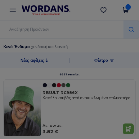
×
Εφαρμογή Wordans
Λήψη app
Καλύτερες τιμές στην εφαρμογή!
Κενό Ένδυμα
χονδρική και λιανική
Νέες αφίξεις
Φίλτρο
8357 results.
RESULT RC986X
Καπέλο κουβάς από ανακυκλωμένο πολυεστέρα
As low as:
3.82 €