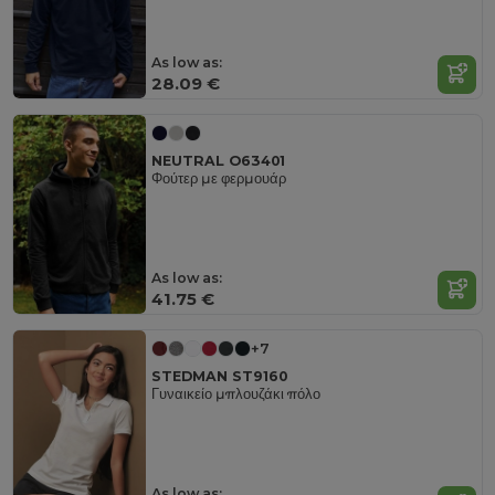
As low as:
28.09 €
NEUTRAL O63401
Φούτερ με φερμουάρ
As low as:
41.75 €
+7
STEDMAN ST9160
Γυναικείο μπλουζάκι πόλο
As low as: