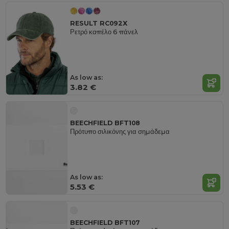
RESULT RC092X
Ρετρό καπέλο 6 πάνελ
As low as:
3.82 €
BEECHFIELD BFT108
Πρότυπο σιλικόνης για σημάδεμα
As low as:
5.53 €
BEECHFIELD BFT107