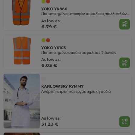
YOKO YK860
Πιστοποιημένο μπουφάν ασφαλείας πολλαπλών τσεπών
As low as:
6.79 €
YOKO YK103
Πιστοποιημένο σακάκι ασφαλείας 2 ζωνών
As low as:
6.03 €
KARLOWSKY KYMM7
Ανδρική ιατρική και εργαστηριακή ποδιά
As low as:
31.23 €