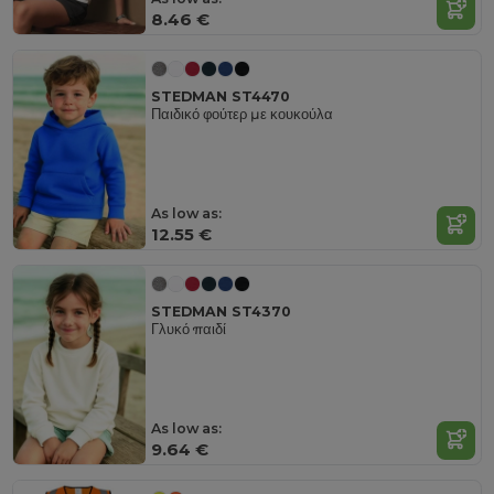
8.46 €
STEDMAN ST4470
Παιδικό φούτερ με κουκούλα
As low as:
12.55 €
STEDMAN ST4370
Γλυκό παιδί
As low as:
9.64 €