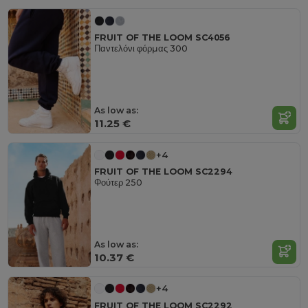
FRUIT OF THE LOOM SC4056
Παντελόνι φόρμας 300
As low as:
11.25 €
+4
FRUIT OF THE LOOM SC2294
Φούτερ 250
As low as:
10.37 €
+4
FRUIT OF THE LOOM SC2292