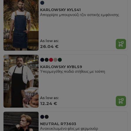
KARLOWSKY KYLS41
Απορρίψτε μπουρνούζι τζιν αστικής εμφάνισης
As low as:
26.04 €
KARLOWSKY KYBLS9
Υπερμεγέθης ποδιά στήθους με τσέπη
As low as:
12.24 €
NEUTRAL R73603
Ανακυκλωμένο φλις με φερμουάρ