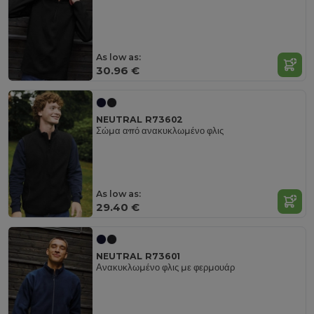
As low as:
30.96 €
NEUTRAL R73602
Σώμα από ανακυκλωμένο φλις
As low as:
29.40 €
NEUTRAL R73601
Ανακυκλωμένο φλις με φερμουάρ