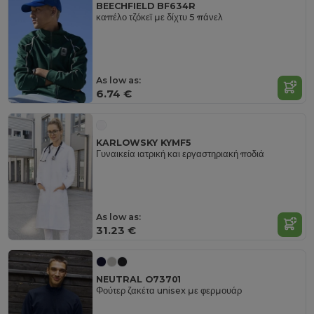
BEECHFIELD BF634R
καπέλο τζόκεϊ με δίχτυ 5 πάνελ
As low as:
6.74 €
KARLOWSKY KYMF5
Γυναικεία ιατρική και εργαστηριακή ποδιά
As low as:
31.23 €
NEUTRAL O73701
Φούτερ ζακέτα unisex με φερμουάρ