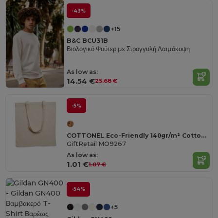
-43%
+15
B&C BCU31B
Βιολογικό Φούτερ με Στρογγυλή Λαιμόκοψη
As low as:
14.54 €
25.68 €
-5%
COTTONEL Eco-Friendly 140gr/m² Cotton Shopping Tote Bag
GiftRetail MO9267
As low as:
1.01 €
1.07 €
-54%
+5