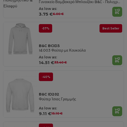
Γυναικείο Βαμβακερό Μπλουζάκι B&C - Πολυχρηστικό & Ελαφρύ
As low as:
3.75 €
6.00 €
-57%
Best Seller
B&C BCID3
Id.003 Φούτερ με Κουκούλα
As low as:
14.51 €
33.40 €
-40%
B&C ID202
Φούτερ Ίσιας Γραμμής
As low as:
9.11 €
15.10 €