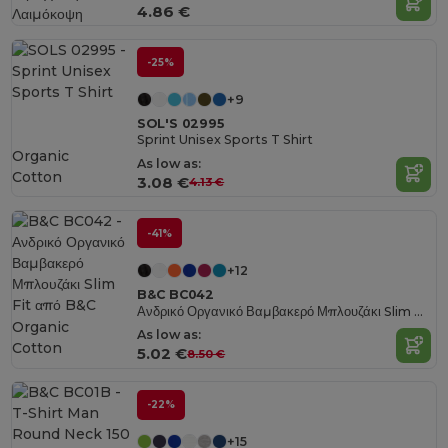
4.86 €
-25%
+9
SOL'S 02995
Sprint Unisex Sports T Shirt
Organic
As low as:
Cotton
3.08 €
4.13 €
-41%
+12
B&C BC042
Ανδρικό Οργανικό Βαμβακερό Μπλουζάκι Slim Fit από B&C
Organic
As low as:
Cotton
5.02 €
8.50 €
-22%
+15