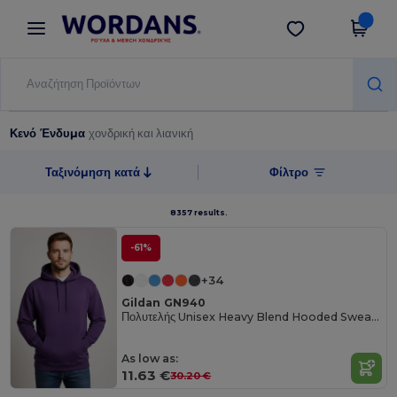
×
Εφαρμογή Wordans
Λήψη app
Καλύτερες τιμές στην εφαρμογή!
Κενό Ένδυμα
χονδρική και λιανική
Ταξινόμηση κατά
Φίλτρο
8357 results.
-61%
+34
Gildan GN940
Πολυτελής Unisex Heavy Blend Hooded Sweatshirt
As low as:
11.63 €
30.20 €