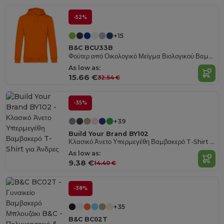
-52%
+15
B&C BCU33B
Φούτερ από Οικολογικό Μείγμα Βιολογικού Βαμβακιού
As low as:
15.66 €
32.54 €
-35%
+39
Build Your Brand BY102
Κλασικό Άνετο Υπερμεγέθη Βαμβακερό T-Shirt για Άνδρες
As low as:
9.38 €
14.40 €
-38%
+35
B&C BC02T