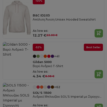
-44%
B&C ID203
Απόλυτη Άνεση Unisex Hooded Sweatshirt
As low as:
12.27 €
22.00 €
-52%
Best Seller
+41
Gildan 5000
Βαρύ Ανδρικό T-Shirt
As low as:
4.34 €
8.98 €
+62
SOL'S 11500
Ανδρικό Μπλουζάκι SOL'S Imperial με Στρογγυλή Λαιμόκοψη
As low as: