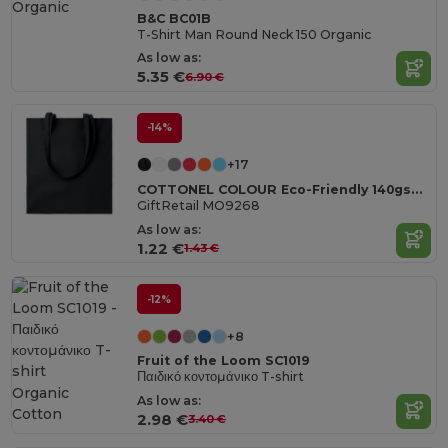
B&C BC01B
T-Shirt Man Round Neck 150 Organic
As low as:
5.35 €
6.90 €
-14%
+17
COTTONEL COLOUR Eco-Friendly 140gsm Cotton Shopping Tote Bag
GiftRetail MO9268
As low as:
1.22 €
1.43 €
-12%
+8
Fruit of the Loom SC1019
Παιδικό κοντομάνικο T-shirt
Organic
As low as:
Cotton
2.98 €
3.40 €