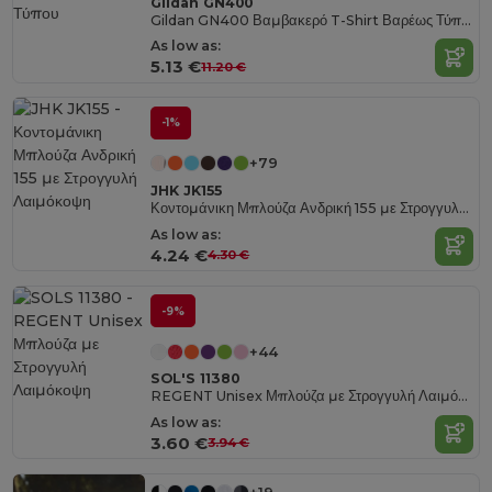
Gildan GN400
Gildan GN400 Βαμβακερό T-Shirt Βαρέως Τύπου
As low as:
5.13 €
11.20 €
-1%
+79
JHK JK155
Κοντομάνικη Μπλούζα Ανδρική 155 με Στρογγυλή Λαιμόκοψη
As low as:
4.24 €
4.30 €
-9%
+44
SOL'S 11380
REGENT Unisex Μπλούζα με Στρογγυλή Λαιμόκοψη
As low as:
3.60 €
3.94 €