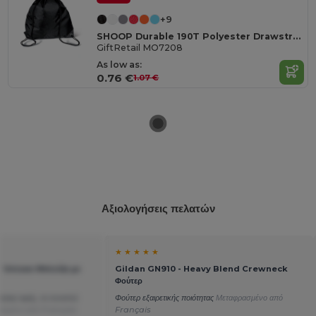
+9
SHOOP Durable 190T Polyester Drawstring Day Trip Bag
GiftRetail MO7208
As low as:
0.76 €
1.07 €
Αξιολογήσεις πελατών
★ ★ ★ ★ ★
 Unisex Μπλούζα με
Gildan GN910 - Heavy Blend Crewneck
Φούτερ
ητας-τιμής, το συνιστώ
Φούτερ εξαιρετικής ποιότητας
Μεταφρασμένο από
ασμένο από Français
Français