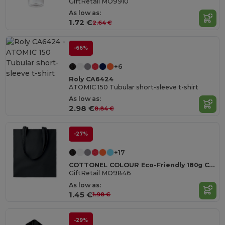
GiftRetail MO9910
As low as:
1.72 €
2.64 €
-66%
+6
Roly CA6424
ATOMIC 150 Tubular short-sleeve t-shirt
As low as:
2.98 €
8.84 €
-27%
+17
COTTONEL COLOUR Eco-Friendly 180g Cotton Shopping Bag with Long Handles
GiftRetail MO9846
As low as:
1.45 €
1.98 €
-29%