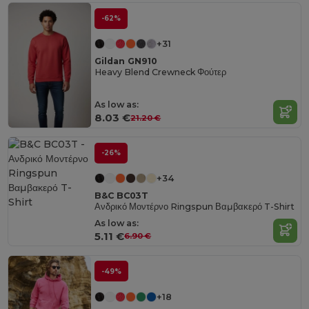
-62%
+31
Gildan GN910
Heavy Blend Crewneck Φούτερ
As low as:
8.03 €
21.20 €
-26%
+34
B&C BC03T
Ανδρικό Μοντέρνο Ringspun Βαμβακερό T-Shirt
As low as:
5.11 €
6.90 €
-49%
+18