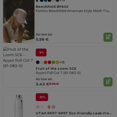
+19
Beechfield BF640
Καπέλο Beechfield American Style Mesh Trucker
As low as:
5.58 €
-9%
+15
Fruit of the Loom SC6
Αρχικό Full Cut T (61-082-0)
As low as:
3.43 €
3.75 €
-35%
UTAH RPET RPET Eco-Friendly Leak-Free 500ml RPET Water Bottle