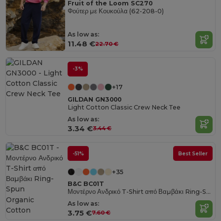
Fruit of the Loom SC270
Φούτερ με Κουκούλα (62-208-0)
As low as:
11.48 €
22.70 €
-3%
+17
GILDAN GN3000
Light Cotton Classic Crew Neck Tee
As low as:
3.34 €
3.44 €
-51%
Best Seller
+35
B&C BC01T
Μοντέρνο Ανδρικό T-Shirt από Βαμβάκι Ring-Spun
Organic
As low as:
Cotton
3.75 €
7.60 €